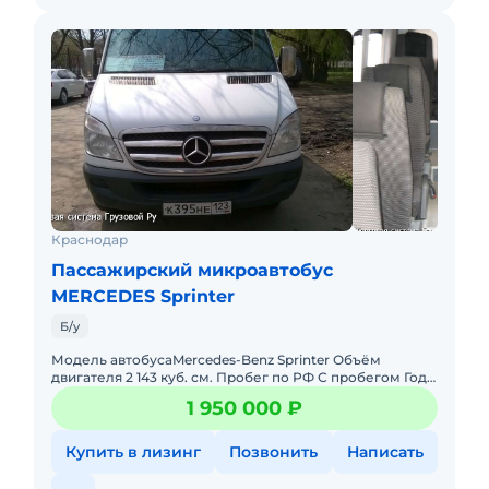
Краснодар
Пассажирский микроавтобус
MERCEDES Sprinter
Б/у
Модель автобусаMercedes-Benz Sprinter Объём
двигателя 2 143 куб. см. Пробег по РФ С пробегом Год
выпуска 2013 Состояние Хорошее Тип Туристический
1 950 000 ₽
Общий пробег 1
Купить в лизинг
Позвонить
Написать