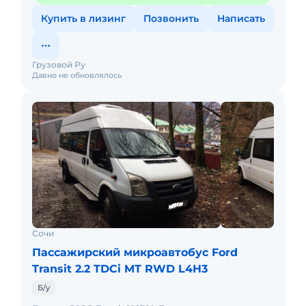
Купить в лизинг
Позвонить
Написать
Грузовой Ру
Давно не обновлялось
Сочи
Пассажирский микроавтобус Ford
Transit 2.2 TDCi MT RWD L4H3
Б/у