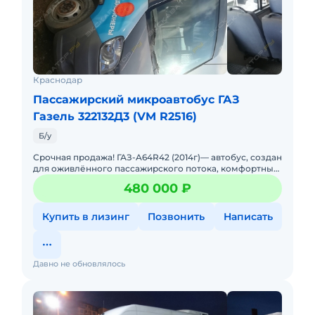
Краснодар
Пассажирский микроавтобус ГАЗ
Газель 322132Д3 (VM R2516)
Б/у
Срочная продажа! ГАЗ-A64R42 (2014г)— автобус, создан
для оживлённого пассажирского потока, комфортный
и недорогой в эксплуатации. 19 мест, высота салона 190
480 000 ₽
Купить в лизинг
Позвонить
Написать
Давно не обновлялось