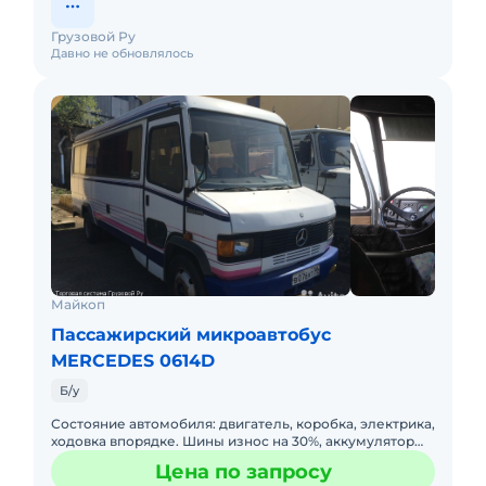
Грузовой Ру
Давно не обновлялось
Майкоп
Пассажирский микроавтобус
MERCEDES 0614D
Б/у
Состояние автомобиля: двигатель, коробка, электрика,
ходовка впорядке. Шины износ на 30%, аккумулятор
свежий. Рабочий магнитофон с колонками по салону,
Цена по запросу
салонный