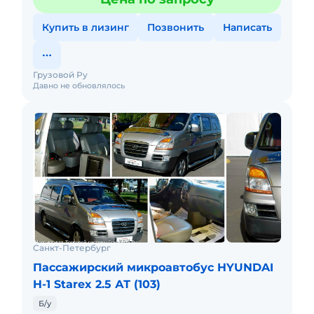
зависимости от машины.
Купить в лизинг
Позвонить
Написать
Грузовой Ру
Давно не обновлялось
Санкт-Петербург
Пассажирский микроавтобус HYUNDAI
H-1 Starex 2.5 АТ (103)
Б/у