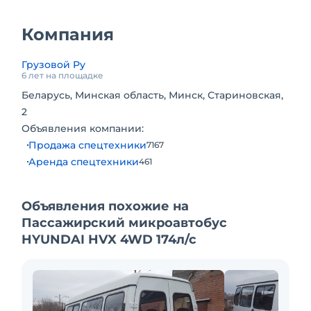
Салон-трансформер.
Установлен бар-холодильник.
Компания
Дополнительные ящики-консоли.
Подушки безопасности водителя и пассажира.
Грузовой Ру
Мультируль.
6 лет на площадке
Подогрев руля.
Беларусь, Минская область, Минск, Стариновская,
Зеркало с автозатемнением.
2
Двухзонный кондиционер.
Объявления компании:
Две печки.
Продажа спецтехники
7167
Подогрев сидений.
Аренда спецтехники
461
CD/MP3/USB.
Литые диски.
Объявления похожие на
Противотуманные фары.
Пассажирский микроавтобус
Парктроники.
HYUNDAI HVX 4WD 174л/с
Комплектация
— Безопасность Антиблокировочная система
(ABS)
— Подушка безопасности водителя
— Подушка безопасности пассажира