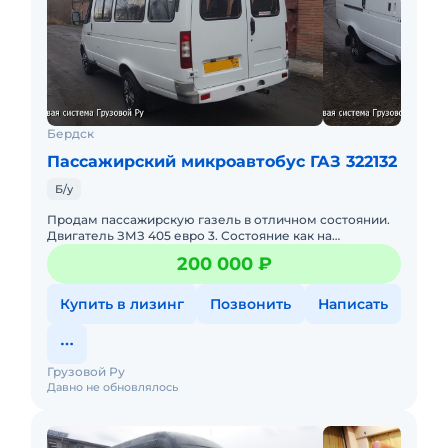
— Система стабилизации
— Система контроля за полосой движения
— Парктроник
Защита от угона
— Штатный иммобилайзер
Бердск
— Центральный замок
Пассажирский микроавтобус ГАЗ 322132
Обзор
— Электропривод зеркал
Б/у
— Противотуманные фары
Продам пассажирскую газель в отличном состоянии.
— Датчик дождя
Двигатель ЗМЗ 405 евро 3. Состояние как на
фотографии. В данный момент машина не
Комфорт
200 000 ₽
используется. - Установлено га
— Климат-контроль 2-зонный
Купить в лизинг
Позвонить
Написать
— Бортовой компьютер
— Электростеклоподъемники все
Грузовой Ру
Давно не обновлялось