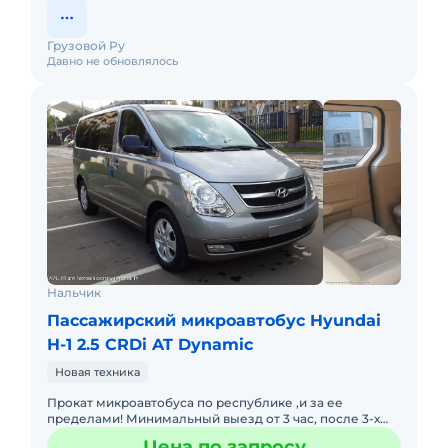
Грузовой Ру
Давно не обновлялось
Нальчик
Пассажирский микроавтобус Hyundai
H-1 2.5 CRDi AT Dynamic
Новая техника
Прокат микроавтобуса по республике ,и за ее
пределами! Минимальный выезд от 3 час, после 3-х
часов цена снижается до 500 "руб. за час" в
Цена по запросу