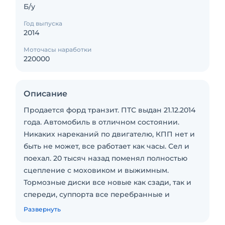
Б/у
Год выпуска
2014
Моточасы наработки
220000
Описание
Продается форд транзит. ПТС выдан 21.12.2014
года. Автомобиль в отличном состоянии.
Никаких нареканий по двигателю, КПП нет и
быть не может, все работает как часы. Сел и
поехал. 20 тысяч назад поменял полностью
сцепление с моховиком и выжимным.
Тормозные диски все новые как сзади, так и
спереди, суппорта все перебранные и
работают отлично. Стоит дорогой фен
Развернуть
Eberspacher, рейка открывания двери