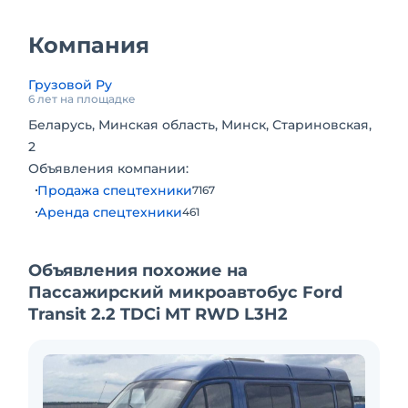
быстрая «Кроксо» от Адор. Все сиденья под
чехлами в полиэтилене. Салон автомобиля
Компания
как новый. До 175 тысяч машина
эксплуатировалась по межгороду. На
Грузовой Ру
маршруте машина работает 7 месяцев.
6 лет на площадке
Беларусь, Минская область, Минск, Стариновская,
2
Объявления компании:
Продажа спецтехники
7167
Аренда спецтехники
461
Объявления похожие на
Пассажирский микроавтобус Ford
Transit 2.2 TDCi MT RWD L3H2