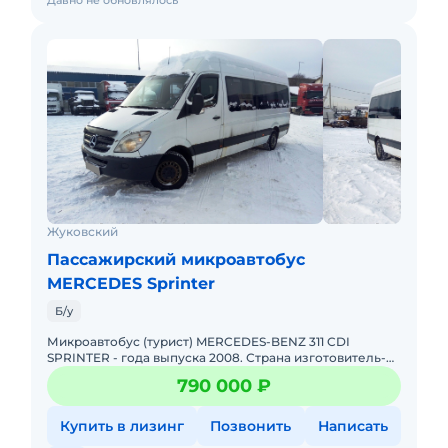
Давно не обновлялось
Жуковский
Пассажирский микроавтобус
MERCEDES Sprinter
Б/у
Микроавтобус (турист) MERCEDES-BENZ 311 CDI
SPRINTER - года выпуска 2008. Страна изготовитель-
Германия. - мест 19+1 сиденья высокие, откидные, с
790 000 ₽
ремнями безопа
Купить в лизинг
Позвонить
Написать