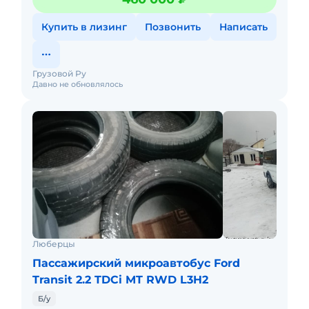
люк, Элект
Купить в лизинг
Позвонить
Написать
Грузовой Ру
Давно не обновлялось
Люберцы
Пассажирский микроавтобус Ford
Transit 2.2 TDCi MT RWD L3H2
Б/у