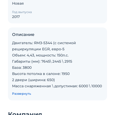
Новая
Год выпуска
2017
Описание
Двигатель: ЯМЗ-5344 (с системой
рециркуляции EGR, евро-5
Объем: 4,43, мощность: 150л.с.
Габариты (мм): 7645\ 2445 \ 2915
База: 3800
Высота потолка в салоне: 1950
2 двери (ширина: 650)
Масса снаряженная \ допустимая: 6000 \ 10000
Количество мест: 17 \ 53.
Развернуть
Емкость бака: 105.
Подвеска: рессорная с СПУ.
Естественная вентиляция.
Компания