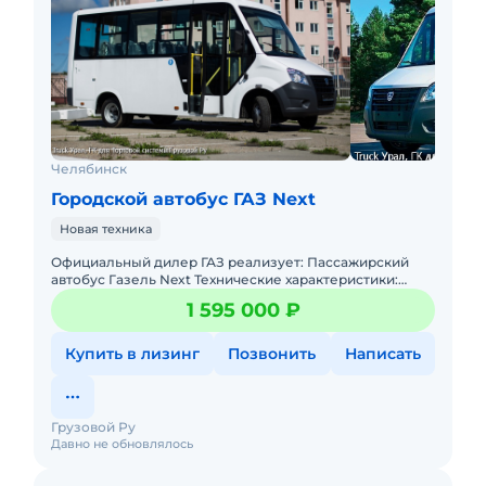
Челябинск
Городской автобус ГАЗ Next
Новая техника
Официальный дилер ГАЗ реализует: Пассажирский
автобус Газель Next Технические характеристики:
Число сидящих мест 18+1 Тип автобуса пригородный
1 595 000 ₽
Полная масса, кг
Купить в лизинг
Позвонить
Написать
Грузовой Ру
Давно не обновлялось