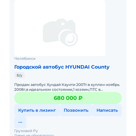
Челябинск
Городской автобус HYUNDAI County
Б/у
Продам автобус Хундай Каунти 2007г.в куплен ноябрь
2008г,в идеальном состоянии,1 хозяин,ПТС в
наличии,знаю про автобус все,вложений не требует
680 000 ₽
вообще ,пробег ре
Купить в лизинг
Позвонить
Написать
Грузовой Ру
Давно не обновлялось