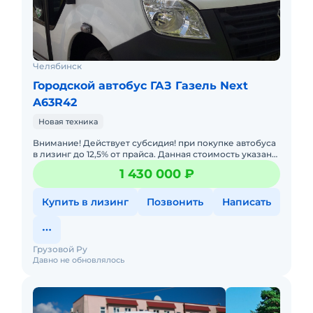
Челябинск
Городской автобус ГАЗ Газель Next
A63R42
Новая техника
Внимание! Действует субсидия! при покупке автобуса
в лизинг до 12,5% от прайса. Данная стоимость указана
уже с учетом субсидии. По прайсу его стоимость
1 430 000 ₽
составля
Купить в лизинг
Позвонить
Написать
Грузовой Ру
Давно не обновлялось