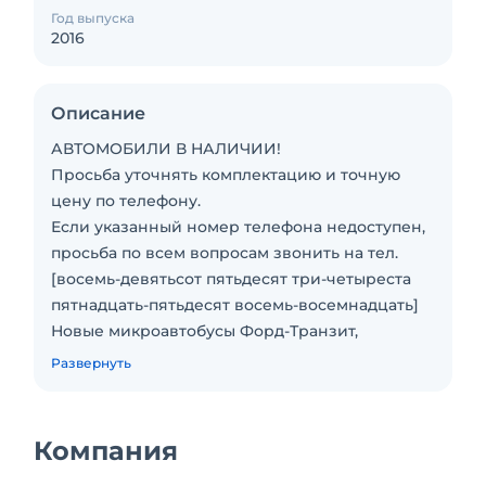
Год выпуска
2016
Описание
АВТОМОБИЛИ В НАЛИЧИИ!
Просьба уточнять комплектацию и точную
цену по телефону.
Если указанный номер телефона недоступен,
просьба по всем вопросам звонить на тел.
[восемь-девятьсот пятьдесят три-четыреста
пятнадцать-пятьдесят восемь-восемнадцать]
Новые микроавтобусы Форд-Транзит,
двигатель: дизель, объем 2.2л, 136 л.с.
Развернуть
центральный замок, система курсовой
устойчивости ESP, ABS, эл. стеклоподъёмники
По желанию заказчика установим доп. опции:
Компания
эл.дверь, кондиционер, тонировка,