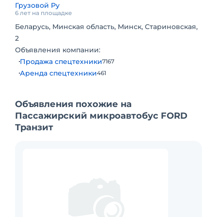
откидывающиеся кресла с подлокотниками,
Грузовой Ру
защита картера, музыка, DVD, сигнализация,
6 лет на площадке
автономный отопитель салона, предпусковой
Беларусь, Минская область, Минск, Стариновская,
и послепусковой подогрев двигателя,
2
накрышный вентилятор, улучшенная обивка
Объявления компании:
сидений и салона на выбор, антикоррозийная
Продажа спецтехники
7167
обработка, доп.тепло-шумоизоляция.
Аренда спецтехники
461
Объявления похожие на
Пассажирский микроавтобус FORD
Транзит