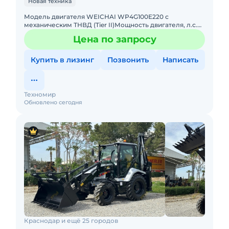
Новая техника
Модель двигателя WEICHAI WP4G100E220 с
механическим ТНВД (Tier II)Мощность двигателя, л.с.
(кВт) / объем двигателя, л. 99,9 (73,5) /
Цена по запросу
4,5Максимальный крутящий мо
Купить в лизинг
Позвонить
Написать
Техномир
Обновлено сегодня
Краснодар и ещё 25 городов