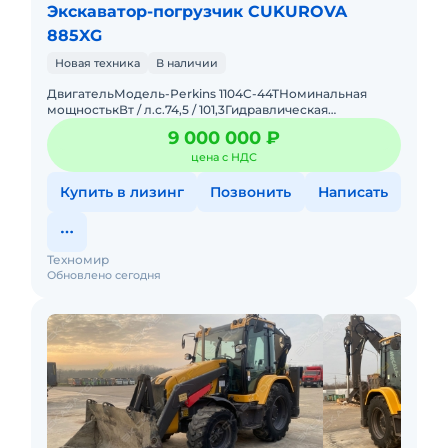
Экскаватор-погрузчик CUKUROVA
885XG
Новая техника
В наличии
ДвигательМодель-Реrkins 1104C-44TНоминальная
мощностькВт / л.с.74,5 / 101,3Гидравлическая
системаГидравлический насос-Аксиально-поршневой
9 000 000 ₽
насосМаксимальный пото
цена с НДС
Купить в лизинг
Позвонить
Написать
Техномир
Обновлено сегодня