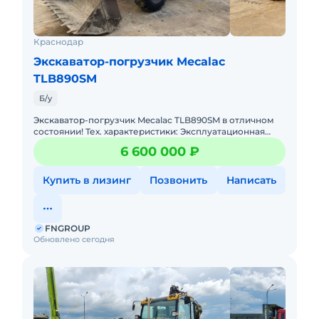
Краснодар
Экскаватор-погрузчик Mecalac
TLB890SM
Б/у
Экскаватор-погрузчик Mecalac TLB890SM в отличном
состоянии! Тех. характеристики: Эксплуатационная
масса: 8 722 кг. Объём ковша погрузчика: 1,2 м (6-в-1)
6 600 000 ₽
Купить в лизинг
Позвонить
Написать
FNGROUP
Обновлено сегодня