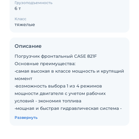
Грузоподъемность
6 т
Класс
тяжелые
Описание
Погрузчик фронтальный CASE 821F
Основные преимущества:
•самая высокая в классе мощность и крутящий
момент
•возможность выбора 1 из 4 режимов
мощности двигателя с учетом рабочих
условий - экономия топлива
•мощная и быстрая гидравлическая система -
превосходной производительности
Развернуть
Технические характеристики:
•Рабочий вес 18300 кг
•Мощность 172 кВт/230 л.с.