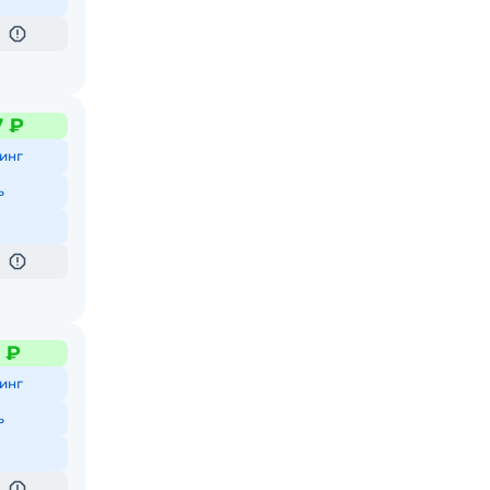
7 ₽
инг
ь
1 ₽
инг
ь