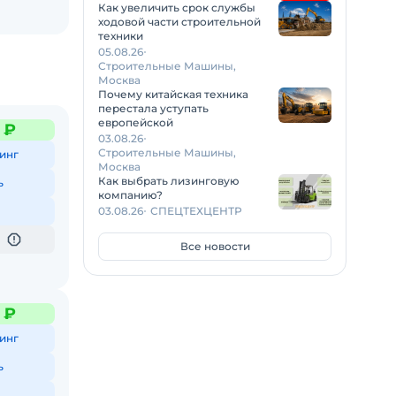
Как увеличить срок службы
ходовой части строительной
техники
05.08.26
Строительные Машины,
Москва
Почему китайская техника
перестала уступать
европейской
5 ₽
03.08.26
Строительные Машины,
инг
Москва
Как выбрать лизинговую
ь
компанию?
03.08.26
СПЕЦТЕХЦЕНТР
Все новости
5 ₽
инг
ь