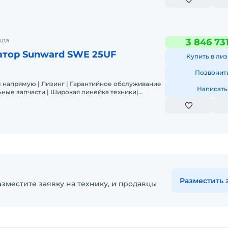
ода
3 846 73
атор Sunward SWE 25UF
Купить в лиз
Позвонит
м напрямую | Лизинг | Гарантийное обслуживание
Написать
ьные запчасти | Широкая линейка техники|
 Цена/Качество |
Разместить 
зместите заявку на технику, и продавцы