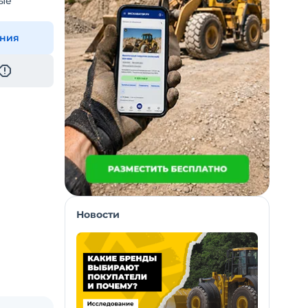
ые
ения
Новости