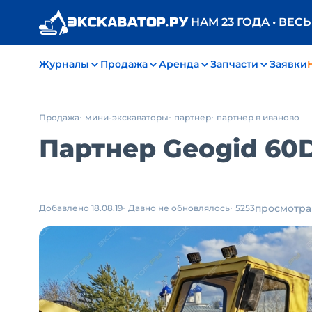
НАМ 23 ГОДА • ВЕС
Журналы
Продажа
Аренда
Запчасти
Заявки
Продажа
мини-экскаваторы
партнер
партнер в иваново
Партнер Geogid 60
просмотра
Добавлено 18.08.19
Давно не обновлялось
5253