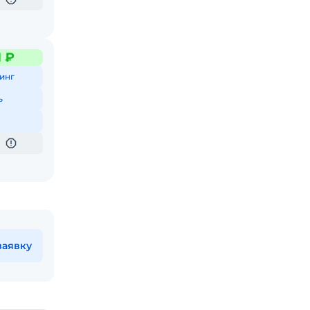
1 ₽
инг
ь
заявку