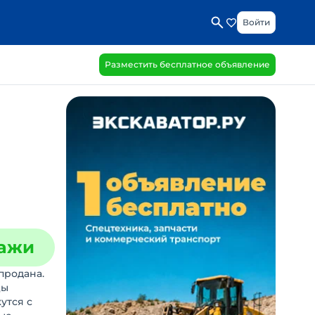
Войти
Разместить бесплатное объявление
дажи
продана.
цы
утся с