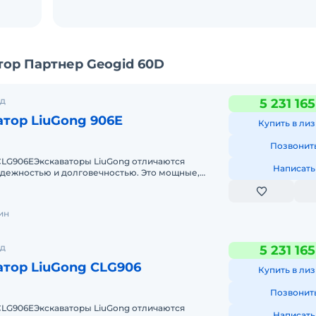
ор Партнер Geogid 60D
од
5 231 16
тор LiuGong 906E
Купить в лиз
Позвонит
н
CLG906EЭкскаваторы LiuGong отличаются
Написать
дежностью и долговечностью. Это мощные,
 ему
ы при производстве которых
ин
ед
тно
од
5 231 16
оже
тор LiuGong CLG906
Купить в лиз
я
Позвонит
CLG906EЭкскаваторы LiuGong отличаются
Написать