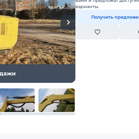
вами и предложат доступн
варианты.
Получить предлож
одажи