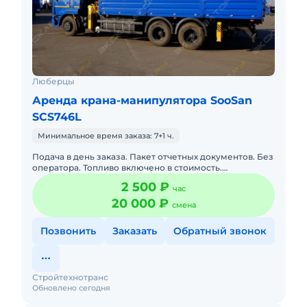
Люберцы
Аренда крана-манипулятора SooSan
SCS746L
Минимальное время заказа: 7+1 ч.
Подача в день заказа. Пакет отчетных документов. Без
оператора. Топливо включено в стоимость.
Долгосрочная аренда. Краткосрочная аренда. Техника
2 500 ₽
час
с малой наработ
20 000 ₽
смена
Позвонить
Заказать
Обратный звонок
Стройтехнотранс
Обновлено сегодня