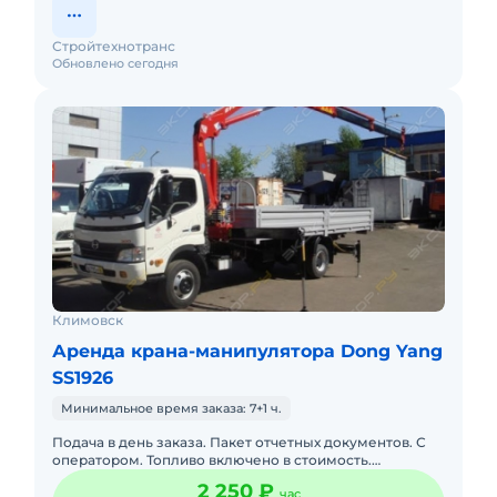
Стройтехнотранс
Обновлено сегодня
Климовск
Аренда крана-манипулятора Dong Yang
SS1926
Минимальное время заказа: 7+1 ч.
Подача в день заказа. Пакет отчетных документов. С
оператором. Топливо включено в стоимость.
Долгосрочная аренда. Краткосрочная аренда. Техника
2 250 ₽
час
с малой наработк