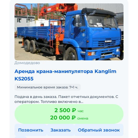
Домодедово
Аренда крана-манипулятора Kanglim
KS2055
Минимальное время заказа: 7+1 ч.
Подача в день заказа. Пакет отчетных документов. С
оператором. Топливо включено в
стоимость.Полноценный бортовой автомобиль Камаз
2 500 ₽
час
с собственной кран-манипулятор
20 000 ₽
смена
Позвонить
Заказать
Обратный звонок