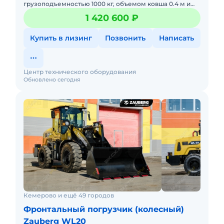
грузоподъемностью 1000 кг, объемом ковша 0.4 м и
массой 2300 кг. В наличии на складах РФ.
1 420 600 ₽
Действующее ЭПСМ, все налоги и
Купить в лизинг
Позвонить
Написать
Центр технического оборудования
Обновлено сегодня
Кемерово и ещё 49 городов
Фронтальный погрузчик (колесный)
Zauberg WL20