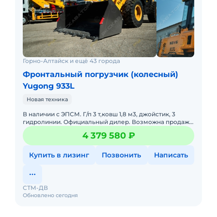
Горно-Алтайск и ещё 43 города
Фронтальный погрузчик (колесный)
Yugong 933L
Новая техника
В наличии с ЭПСМ. Г/п 3 т,ковш 1,8 м3, джойстик, 3
гидролинии. Официальный дилер. Возможна продажа
в лизинг. Утилизационный сбор входит в стоимость.
4 379 580 ₽
Помогу с до
Купить в лизинг
Позвонить
Написать
СТМ-ДВ
Обновлено сегодня