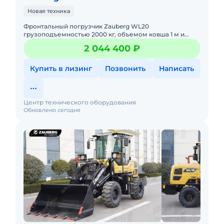
Новая техника
Фронтальный погрузчик Zauberg WL20
грузоподъемностью 2000 кг, объемом ковша 1 м и
массой 5200 кг. В наличии на складах РФ.
2 044 400 ₽
Действующее ЭПСМ, все налоги и сб
Купить в лизинг
Позвонить
Написать
Центр технического оборудования
Обновлено сегодня