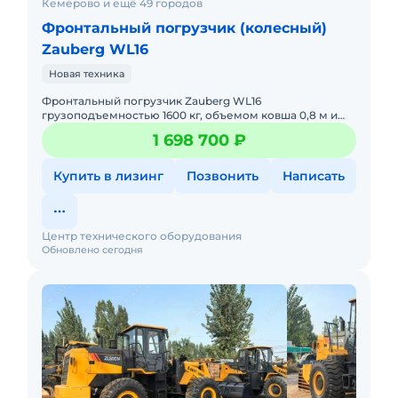
Кемерово и ещё 49 городов
Фронтальный погрузчик (колесный)
Zauberg WL16
Новая техника
Фронтальный погрузчик Zauberg WL16
грузоподъемностью 1600 кг, объемом ковша 0,8 м и
массой 3800 кг. В наличии на складах РФ.
1 698 700 ₽
Действующее ЭПСМ, все налоги и
Купить в лизинг
Позвонить
Написать
Центр технического оборудования
Обновлено сегодня