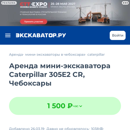
РЕКЛАМА
Войти
Аренда
мини-экскаваторы в чебоксарах
caterpillar
Аренда мини-экскаватора
Caterpillar 305E2 CR,
Чебоксары
1 500 ₽
час
Добавлено 26.03.19
Давно не обновлялось
1038