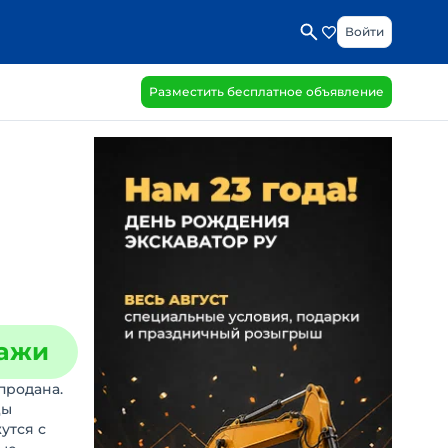
Войти
Разместить бесплатное объявление
дажи
продана.
цы
утся с