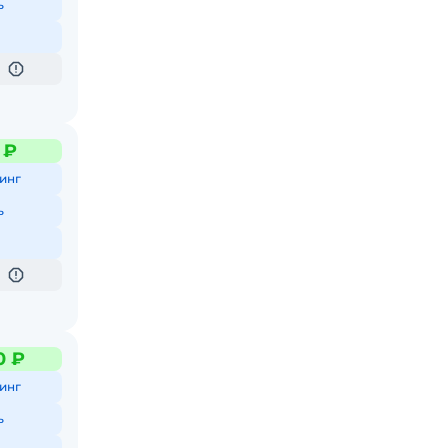
ь
 ₽
инг
ь
0 ₽
инг
ь