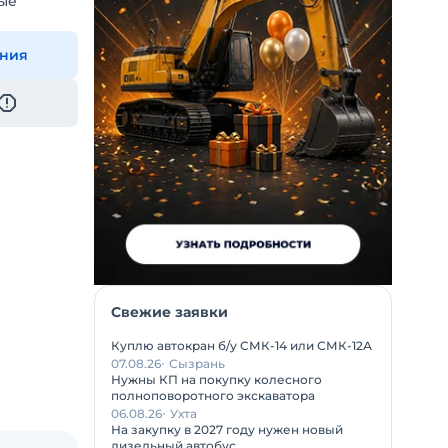
ые
ения
Свежие заявки
Куплю автокран б/у СМК-14 или СМК-12А
07.08.26
Сызрань
Нужны КП на покупку колесного
полноповоротного экскаватора
06.08.26
Ухта
На закупку в 2027 году нужен новый
дизельный автобус