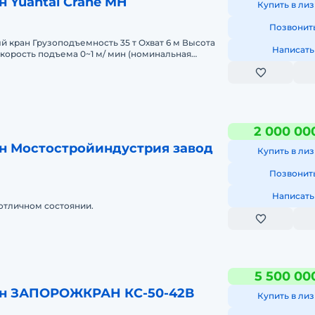
н Yuantai Crane MH
Купить в лиз
Позвонит
Охват 6 м Высота
Написать
Скорость подъема 0~1 м/ мин (номинальная
 (без г
2 000 00
н Мостостройиндустрия завод
Купить в лиз
Позвонит
Написать
 отличном состоянии.
5 500 00
ан ЗАПОРОЖКРАН КС-50-42В
Купить в лиз