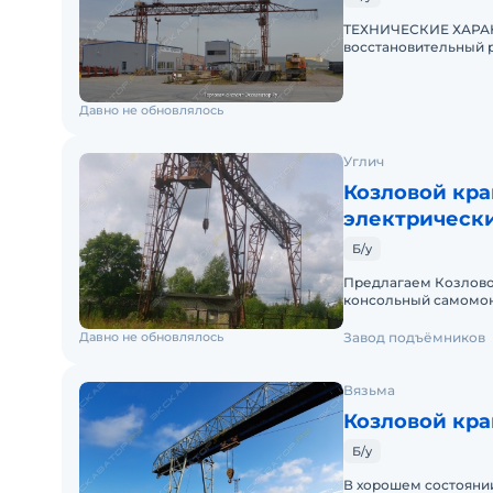
ТЕХНИЧЕСКИЕ ХАРАКТЕ
восстановительный р
-наработка: после КВР
Давно не обновлялось
Углич
Козловой кра
электрическ
Б/у
Предлагаем Козловой 
консольный самомонтирующийся Режим 
крана - 10
Давно не обновлялось
Завод подъёмников
Вязьма
Козловой кра
Б/у
В хорошем состоянии