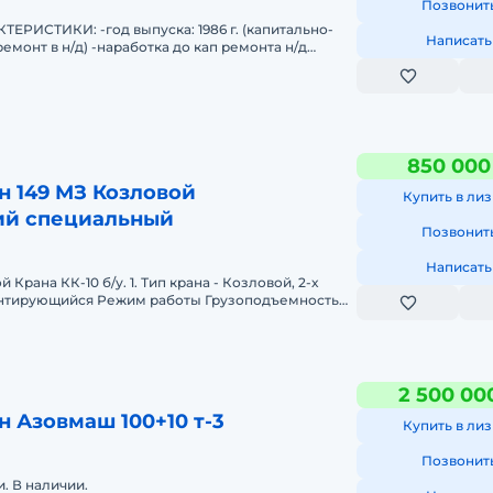
Позвонит
РИСТИКИ: -год выпуска: 1986 г. (капитально-
Написать
емонт в н/д) -наработка до кап ремонта н/д
 н/д м.ч. -
850 000
н 149 МЗ Козловой
Купить в лиз
ий специальный
Позвонит
Написать
Крана КК-10 б/у. 1. Тип крана - Козловой, 2-х
работы Грузоподъемность
 000 кг. Высота под
2 500 00
н Азовмаш 100+10 т-3
Купить в лиз
Позвонит
. В наличии.