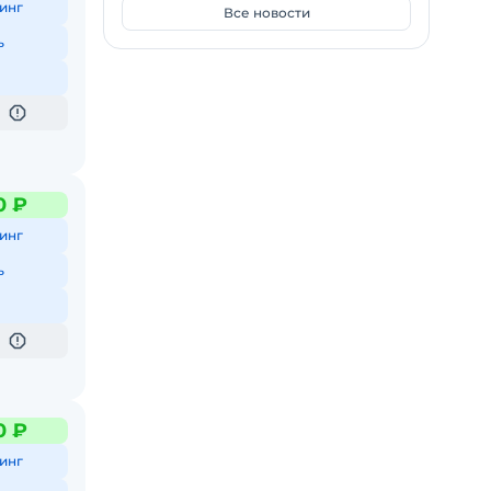
инг
Все новости
ь
0 ₽
инг
ь
0 ₽
инг