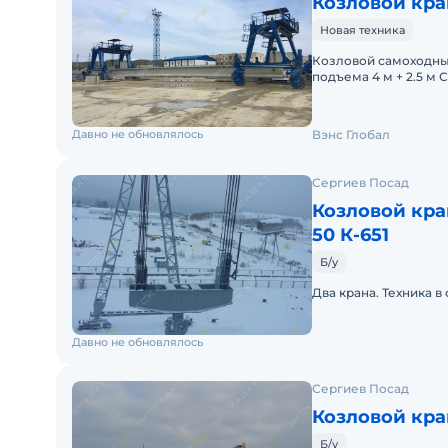
Козловой кра
Новая техника
Козловой самоходный кран Грузоподъемность 35 т 
подъема 4 м + 2.5 м 
нагрузка) 0~1.8 м/ мин
Давно не обновлялось
Вэнс Глобал
Сергиев Посад
Козловой кра
50 К-651
Б/у
Два крана. Техника в
Давно не обновлялось
Сергиев Посад
Козловой кр
Б/у