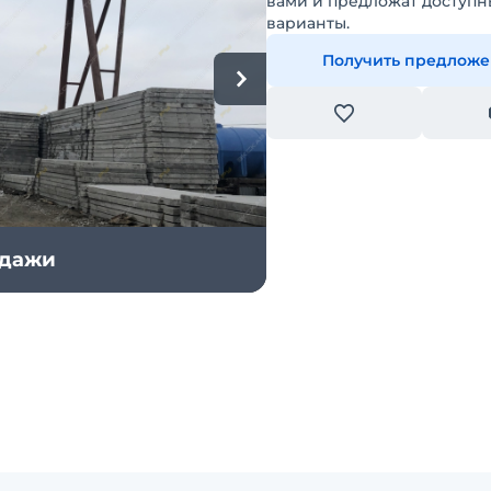
вами и предложат доступн
варианты.
Получить предлож
одажи