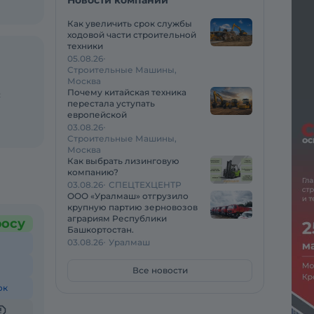
Новости компаний
Как увеличить срок службы
ходовой части строительной
техники
05.08.26
Строительные Машины,
Москва
Почему китайская техника
с
перестала уступать
европейской
03.08.26
Строительные Машины,
Москва
Как выбрать лизинговую
компанию?
03.08.26
СПЕЦТЕХЦЕНТР
ООО «Уралмаш» отгрузило
крупную партию зерновозов
аграриям Республики
росу
Башкортостан.
03.08.26
Уралмаш
Все новости
ок