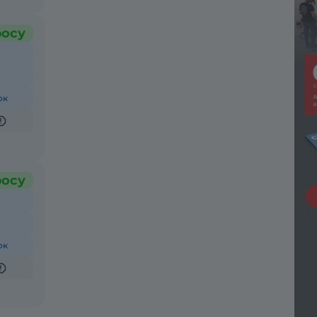
росу
ок
росу
ок