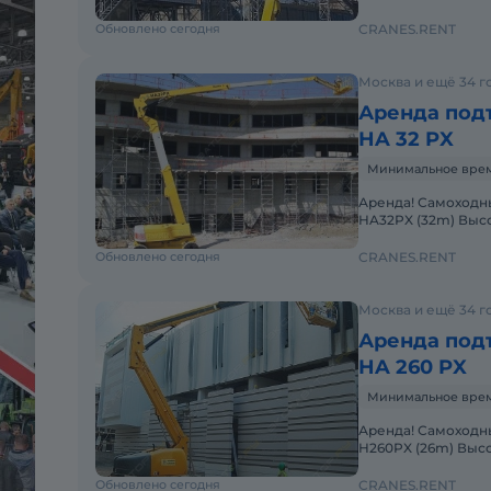
платформы: 2,44 x
Обновлено сегодня
CRANES.RENT
Москва и ещё 34 г
Аренда под
HA 32 PX
Минимальное время
Аренда! Самоходный коленчатый дизельный подъемник Haulotte
HA32PX (32m) Выс
платформы: 2,44 x
Обновлено сегодня
CRANES.RENT
Москва и ещё 34 г
Аренда под
HA 260 PX
Минимальное время
Аренда! Самоходный коленчатый дизельный подъемник Haulotte
H260PX (26m) Выс
платформы: 2,44m 
Обновлено сегодня
CRANES.RENT