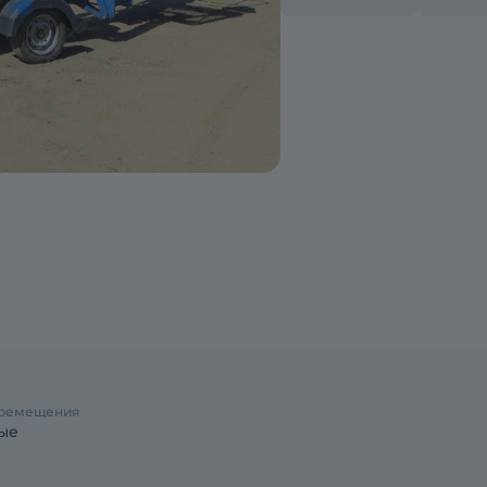
еремещения
ые