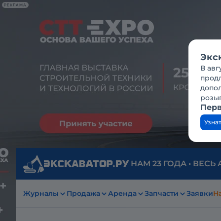
РЕКЛАМА
Экс
В авг
продл
допо
розы
Перв
Узна
НАМ 23 ГОДА • ВЕСЬ
Журналы
Продажа
Аренда
Запчасти
Заявки
На