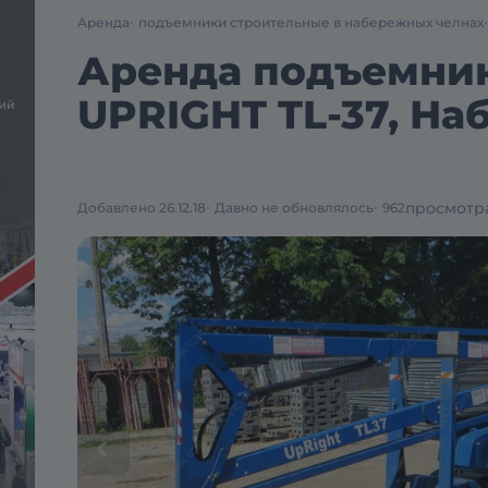
Аренда
подъемники строительные в набережных челнах
Аренда подъемник
UPRIGHT TL-37, Н
просмотр
Добавлено 26.12.18
Давно не обновлялось
962