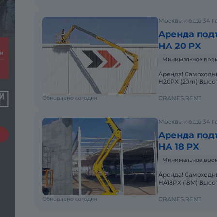
Москва и ещё 34 г
Аренда под
HA 20 PX
Минимальное время
Аренда! Самоходный коленчатый дизельный подъемник Haulotte
H20PX (20m) Высо
платформы: 2,30m 
Обновлено сегодня
CRANES.RENT
Москва и ещё 34 г
Аренда под
HA 18 PX
Минимальное время
Аренда! Самоходн
HA18PX (18M) Высо
платформы: 2,30m 
Обновлено сегодня
CRANES.RENT