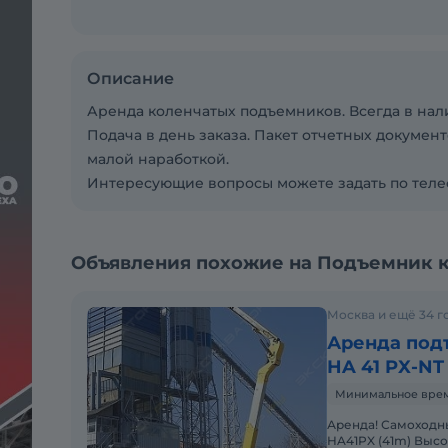
Описание
Аренда коленчатых подъемников. Всегда в нал
Подача в день заказа. Пакет отчетных документ
малой наработкой.
Интересующие вопросы можете задать по теле
Объявления похожие на Подъемник к
Москва и ещё 34 г
Аренда под
HA 41 PX-NT
Минимальное время
Аренда! Самоходный коленчатый дизельный подъемник Haulotte
HA41PX (41m) Выс