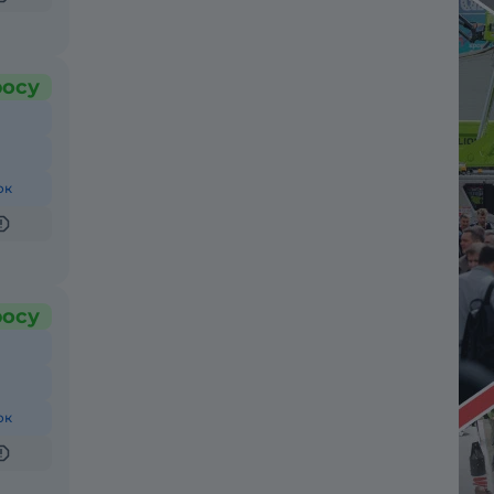
росу
ок
росу
ок