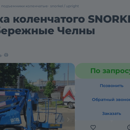
подъемники коленчатые
snorkel / upright
а коленчатого SNORKE
абережные Челны
а
По запрос
Позвонить
Обратный звоно
Заказать