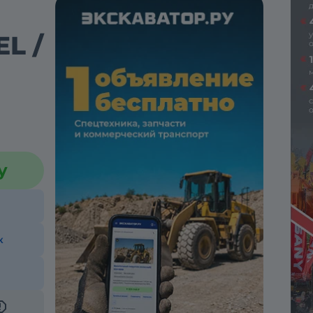
L /
у
к