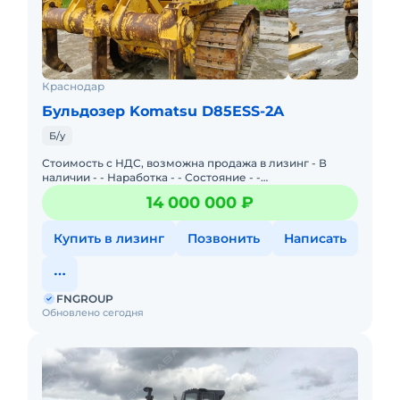
Краснодар
Бульдозер Komatsu D85ESS-2A
Б/у
Стоимость с НДС, возможна продажа в лизинг - В
наличии - - Наработка - - Состояние - -
Mecтонаxождeние - - Тип техники: Гусеничный
14 000 000 ₽
бульдозер - М
Купить в лизинг
Позвонить
Написать
FNGROUP
Обновлено сегодня