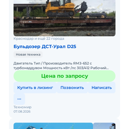
Краснодар и ещё 22 города
Бульдозер ДСТ-Урал D25
Новая техника
Двигатель Тип / Производитель ЯМЗ-652 с
турбонаддувом Мощность кВт /лс 303/412 Рабочий
объем 11,12 л Генератор 24 В / 90 А Аккумулятор 2*12 В /
Цена по запросу
2*210 Ач П
Купить в лизинг
Позвонить
Написать
Техномир
07.08.2026