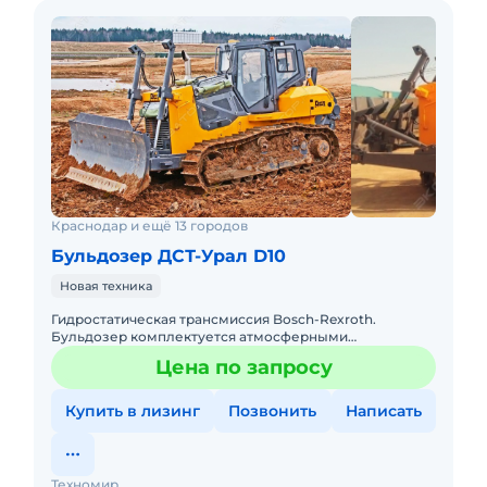
Краснодар и ещё 13 городов
Бульдозер ДСТ-Урал D10
Новая техника
Гидростатическая трансмиссия Bosch-Rexroth.
Бульдозер комплектуется атмосферными
двигателями ЯМЗ-236/ЯМЗ-238/ЯМЗ-536 с мощностью
Цена по запросу
180/240 л.с., либо турбирован
Купить в лизинг
Позвонить
Написать
Техномир