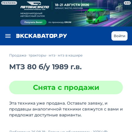
РЕКЛАМА
Войти
Продажа
тракторы
мтз
мтз в кашире
МТЗ 80
б/у
1989 г.в.
Снята с продажи
Эта техника уже продана. Оставьте заявку, и
продавцы аналогичной техники свяжутся с вами и
предложат доступные варианты.
Добавлено 26.08.18
Давно не обновлялось
10764