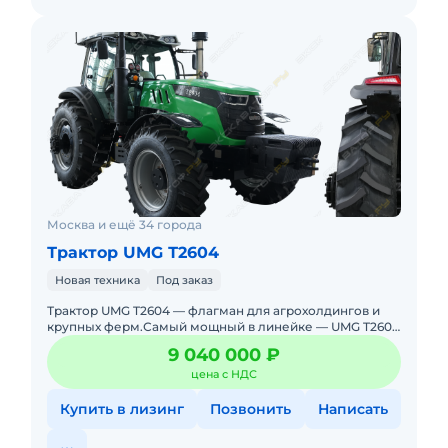
Москва и ещё 34 города
Трактор UMG Т2604
Новая техника
Под заказ
Трактор UMG T2604 — флагман для агрохолдингов и
крупных ферм.Самый мощный в линейке — UMG T2604
с 260 л. с. и крутящим моментом 1125 Н·м.Этот
9 040 000 ₽
цена с НДС
Купить в лизинг
Позвонить
Написать