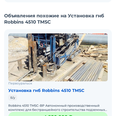
- макс. диаметр прокладываемой коммуникации
-до 800мм.
- двигатель - JOHN Deere
Объявления похожие на Установка гнб
- страна: США
Robbins 4510 TMSC
- год выпуска: 2007
Продажа от собственника(физ. лицо), установка в
рабочем состоянии
Первоуральск
Установка гнб Robbins 4510 TMSC
Б/у
Robbins 4510 TMSC-BP Автономный производственный
комплекс для бестраншейного строительства подземных
коммуникаций на базе установки горизонтального