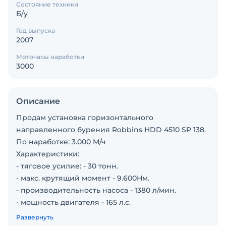
Состояние техники
Б/у
Год выпуска
2007
Моточасы наработки
3000
Описание
Продам установка горизонтального
направленного бурения Robbins HDD 4510 SP 138.
По наработке: 3.000 М/ч
Характеристики:
- тяговое усилие: - 30 тонн.
- макс. крутящий момент - 9.600Нм.
- производительность насоса - 1380 л/мин.
- мощность двигателя - 165 л.с.
- длина буровой штанги - 3,05 м.
Развернуть