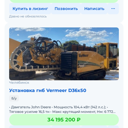
Купить в лизинг
Позвонить
Написать
Давно не обновлялось
Челябинск
Установка гнб Vermeer D36x50
Б/у
• Двигатель John Deere • Мощность 104,4 кВт (142 л.с.); •
Тяговое усилие 16,5 тн • Макс крутящий момент, Нм: 6 772
Макс скорость вращения, обр/мин: 206 • Максим
34 195 200 ₽