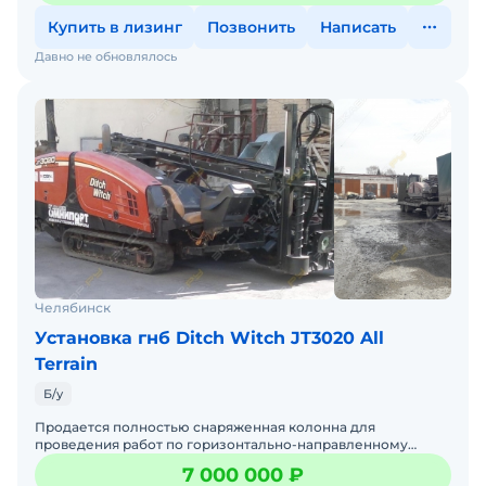
Купить в лизинг
Позвонить
Написать
Давно не обновлялось
Челябинск
Установка гнб Ditch Witch JT3020 All
Terrain
Б/у
Продается полностью снаряженная колонна для
проведения работ по горизонтально-направленному
бурению в любом типе грунта, (ALL TERRAIN) в том числе в
7 000 000 ₽
скальном гр