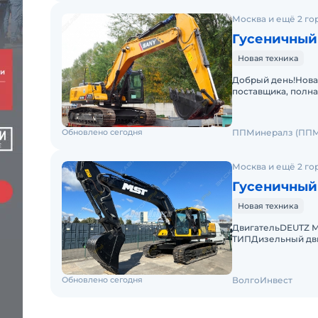
Москва и ещё 2 го
Гусеничный 
Новая техника
Добрый день!Новая
поставщика, полна
Обучение, предпр
Обновлено сегодня
ППМинералз (ППМ
Москва и ещё 2 го
Гусеничный
Новая техника
ДвигательDEUTZ М
ТИПДизельный дви
4 такта, рядного т
Обновлено сегодня
ВолгоИнвест