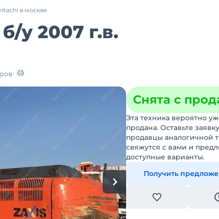
hitachi в москве
3
б/у
2007 г.в.
ров
Снята с про
Эта техника вероятно уж
продана. Оставьте заявку
продавцы аналогичной 
свяжутся с вами и пред
доступные варианты.
Получить предлож