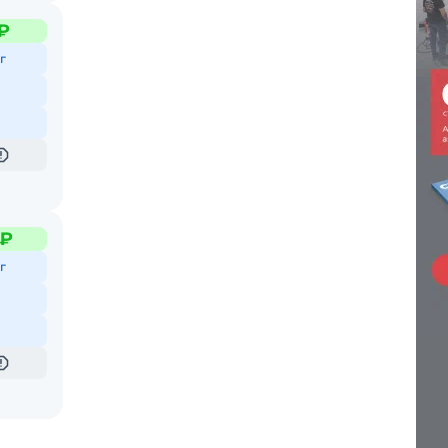
 ₽
г
 ₽
г