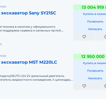
рода
13 004 919
экскаватор Sany SY215C
Купить в лизин
Позвонить
 техника в наличии у официального
Написать
я поддержка сервиса и запасных частей.
одажная подготовка выполняется высоко
)
рода
12 950 000
 экскаватор MST M220LC
Купить в лизин
Позвонить
одельDEUTZ L04 2V дизельный двигатель
Написать
гатель жидкостного охлаждения, 4 цилиндра,
ипа, прямой впрыск, турбоко