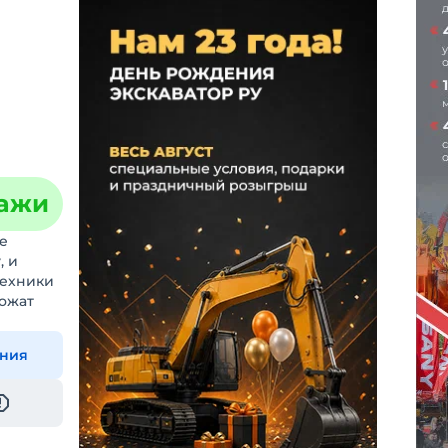
дажи
е
, и
техники
ложат
ения