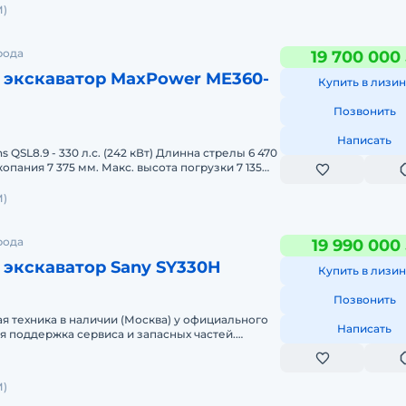
)
рода
19 700 000
 экскаватор MaxPower ME360-
Купить в лизин
Позвонить
Написать
QSL8.9 - 330 л.с. (242 кВт) Длинна стрелы 6 470
я навесно
)
рода
19 990 000
 экскаватор Sany SY330H
Купить в лизин
Позвонить
я техника в наличии (Москва) у официального
Написать
я поддержка сервиса и запасных частей.
одажная подготовка выполня
)