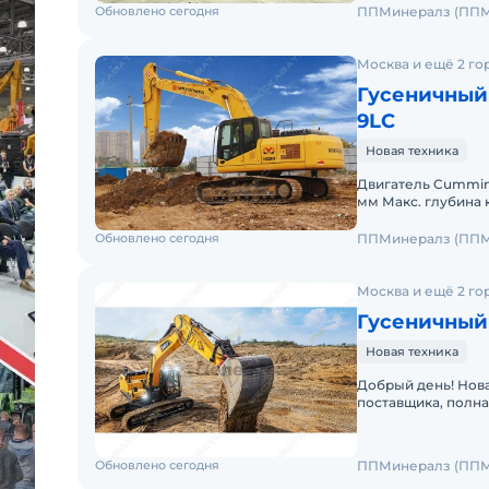
Обновлено сегодня
ППМинералз (ППМ
Москва и ещё 2 го
Гусеничный
9LC
Новая техника
Двигатель Cummins 
мм Макс. глубина копания 7 375 мм. Макс. высота погрузки 7 135
мм. Гидролиния дл
Обновлено сегодня
ППМинералз (ППМ
Москва и ещё 2 го
Гусеничный
Новая техника
Добрый день! Нова
поставщика, полна
Обучение, предпр
Обновлено сегодня
ППМинералз (ППМ