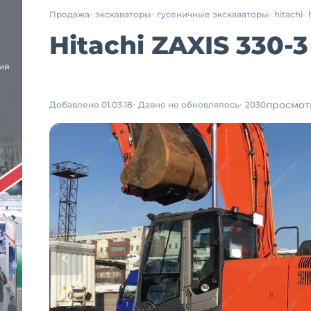
Продажа
экскаваторы
гусеничные экскаваторы
hitachi
Hitachi ZAXIS 330-
просмот
Добавлено 01.03.18
Давно не обновлялось
2030