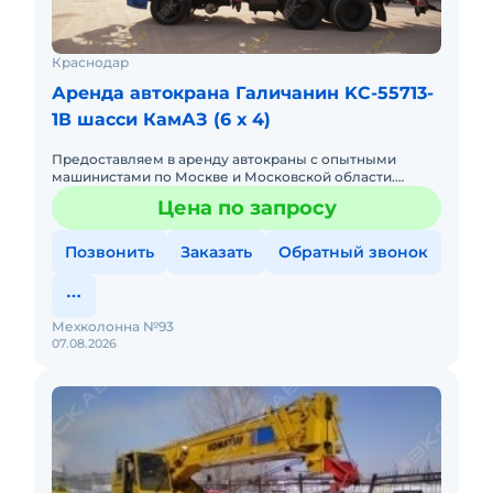
Краснодар
Аренда автокрана Галичанин KC-55713-
1В шасси КамАЗ (6 х 4)
Предоставляем в аренду автокраны с опытными
машинистами по Москве и Московской области.
Любой вид аренды. Долгосрочный, краткосрочный
Цена по запросу
(почасовой, посменный) При
Позвонить
Заказать
Обратный звонок
Мехколонна №93
07.08.2026