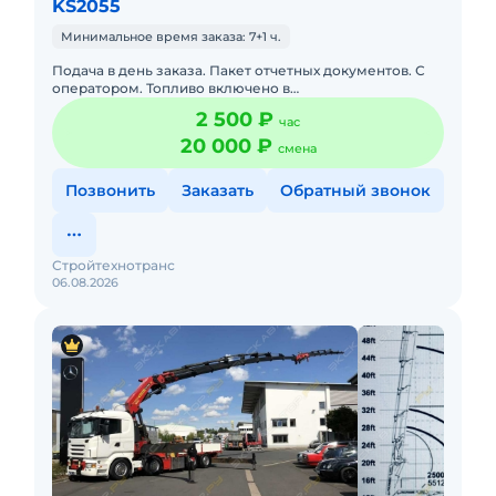
KS2055
Минимальное время заказа: 7+1 ч.
Подача в день заказа. Пакет отчетных документов. С
оператором. Топливо включено в
стоимость.Полноценный бортовой автомобиль Камаз
2 500 ₽
час
с собственной кран-манипулятор
20 000 ₽
смена
Позвонить
Заказать
Обратный звонок
Стройтехнотранс
06.08.2026