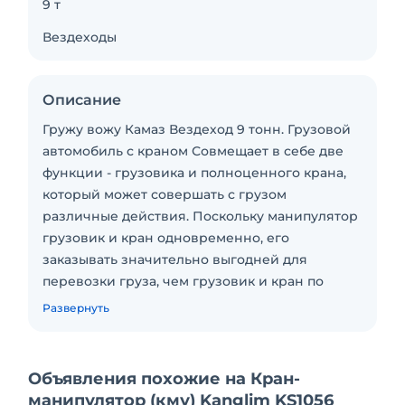
9 т
Вездеходы
Описание
Гружу вожу Камаз Вездеход 9 тонн. Грузовой
автомобиль с краном Совмещает в себе две
функции - грузовика и полноценного крана,
который может совершать с грузом
различные действия. Поскольку манипулятор
грузовик и кран одновременно, его
заказывать значительно выгодней для
перевозки груза, чем грузовик и кран по
отдельности.
Развернуть
Грузоподъемность 9т, стрела 7т, длина стрелы
18,7 м (0,3т.), длина кузова 6,2 м.
Скидки от объема работы.
Объявления похожие на Кран-
Почасовая оплата (нал/безнал),мин.заказ два
манипулятор (кму) Kanglim KS1056