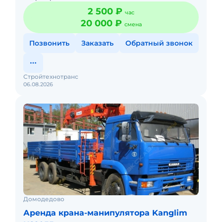
Долгосрочная аренда. Краткосрочная аренда. Техника
2 500 ₽
час
с малой наработ
20 000 ₽
смена
Позвонить
Заказать
Обратный звонок
Стройтехнотранс
06.08.2026
Домодедово
Аренда крана-манипулятора Kanglim