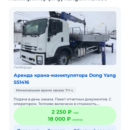
часа,меж город 50р/км), цена зависит от
объема и сложности работ.
Люберцы
Аренда крана-манипулятора Dong Yang
SS1416
Минимальное время заказа: 7+1 ч.
Подача в день заказа. Пакет отчетных документов. С
оператором. Топливо включено в стоимость.
Долгосрочная аренда. Краткосрочная аренда. Сейчас
2 250 ₽
час
свободна. Техника
18 000 ₽
смена