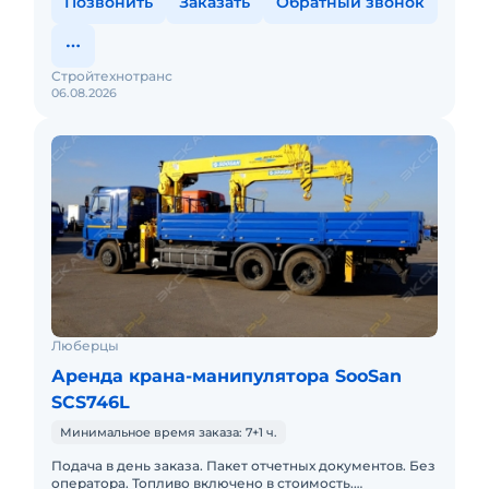
Позвонить
Заказать
Обратный звонок
Стройтехнотранс
06.08.2026
Люберцы
Аренда крана-манипулятора SooSan
SCS746L
Минимальное время заказа: 7+1 ч.
Подача в день заказа. Пакет отчетных документов. Без
оператора. Топливо включено в стоимость.