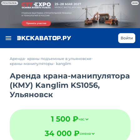
РЕКЛАМА
Войти
Аренда
краны подъемные в ульяновске
краны-манипуляторы
kanglim
Аренда крана-манипулятора
(КМУ) Kanglim KS1056,
Ульяновск
1 500 ₽
час
34 000 ₽
смена