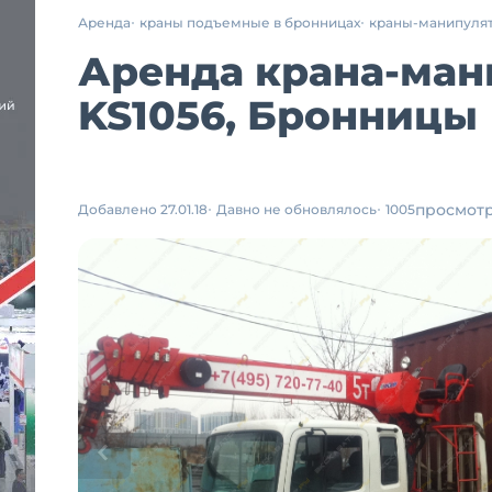
Аренда
краны подъемные в бронницах
краны-манипуля
Аренда крана-ман
KS1056, Бронницы
просмот
Добавлено 27.01.18
Давно не обновлялось
1005