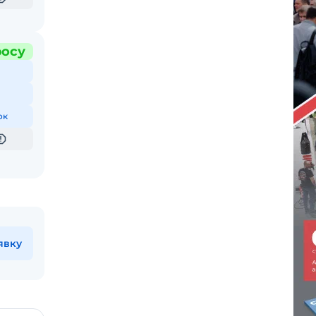
росу
ок
явку