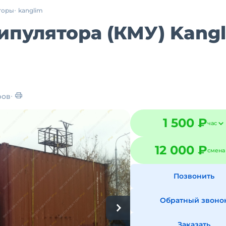
торы
kanglim
ипулятора (КМУ) Kang
ров
1 500 ₽
час
12 000 ₽
смена
Позвонить
Обратный звоно
Заказать