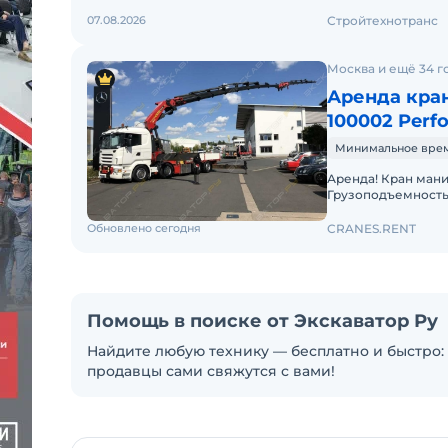
07.08.2026
Стройтехнотранс
Москва и ещё 34 г
Аренда кран
100002 Perf
Минимальное время 
Аренда! Кран манипулятор PALFINGER PK 100002 Performance
Грузоподъемность 
19.000 кг 7,4м - 11.000
Обновлено сегодня
CRANES.RENT
Помощь в поиске от Экскаватор Ру
Найдите любую технику — бесплатно и быстро: 
продавцы сами свяжутся с вами!