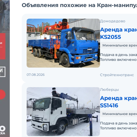
Объявления похожие на Кран-манипул
Домодедово
Аренда кра
KS2055
Минимальное время 
Подача в день зак
Топливо включено
автомобиль Камаз
07.08.2026
Стройтехнотранс
Люберцы
Аренда кра
SS1416
Минимальное время 
Подача в день зак
Топливо включено 
Краткосрочная аре