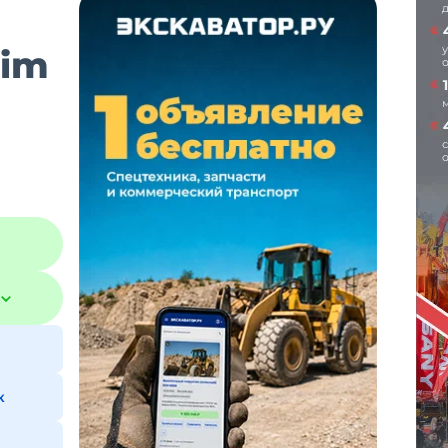
lim
к