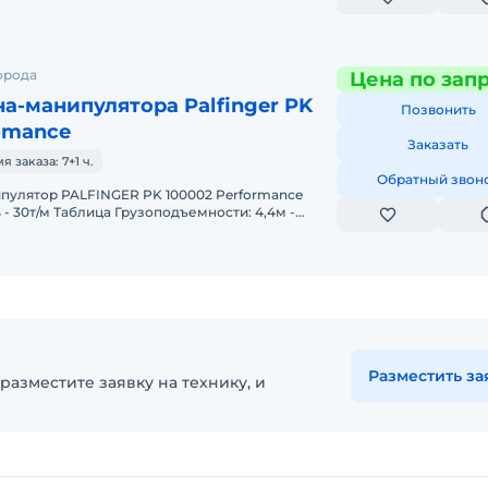
орода
Цена по зап
а-манипулятора Palfinger PK
Позвонить
omance
Заказать
заказа: 7+1 ч.
Обратный звон
- 30т/м Таблица Грузоподъемности: 4,4м -
 кг 11,1м - 7.
Разместить за
разместите заявку на технику, и