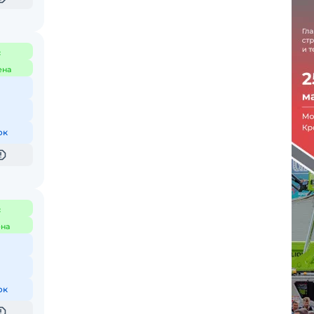
с
ена
ок
с
на
ок