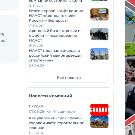
компаний состоится в Сочи
16.06.26
Итоги первой конференции
НААСТ «Аренда техники:
Россия — Беларусь»
21.04.26
Арендный бизнес: риски и
о,
ошибки — исследование
зка
НААСТ
15.04.26
НААСТ проанализировала
российский рынок аренды
спецтехники
06.04.26
Все новости
Новости компаний
Скидки
07.08.26
Хит Машинери
Как увеличить срок службы
ходовой части строительной
техники
05.08.26