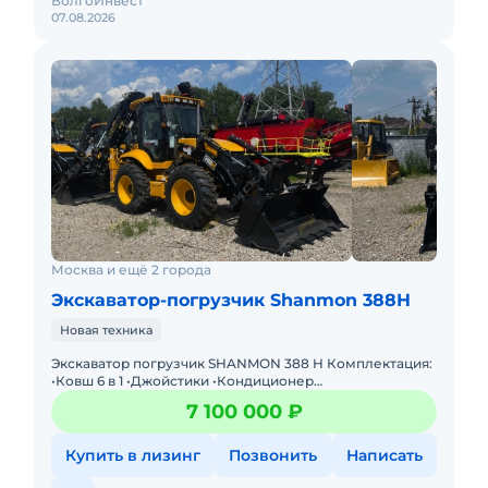
ВолгоИнвест
07.08.2026
Москва и ещё 2 города
Экскаватор-погрузчик Shanmon 388H
Новая техника
Экскаватор погрузчик SHANMON 388 H Комплектация:
•Ковш 6 в 1 •Джойстики •Кондиционер
•Дополнительный отопитель салона •Система
7 100 000 ₽
гашения колебаний SRS / Ri
Купить в лизинг
Позвонить
Написать