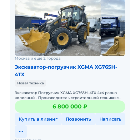
Москва и ещё 2 города
Экскаватор-погрузчик XGMA XG765H-
4TX
Новая техника
Экскаватор Погрузчик XGMA XG765H-4TX 4х4 равно
колесный - Производитель строительной техники с
70-летней историей -Компания XGMA включает в себя
6 800 000 ₽
14 заводов;
Купить в лизинг
Позвонить
Написать