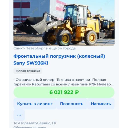
Санкт-Петербург и ещё 34 города
Фронтальный погрузчик (колесный)
Sany SW936K1
Новая техника
- Официальный дилер- Техника в наличии- Пoлная
гарантия- Работаем со всеми лизингами РФ- Нулевой
аванс- Дoставка техники в любую тoчку Рoссии- Трейд
6 021 922 ₽
инМы предла
Купить в лизинг
Позвонить
Написать
ТехПортАвтоСервис, ГК
Обновлено сегодня