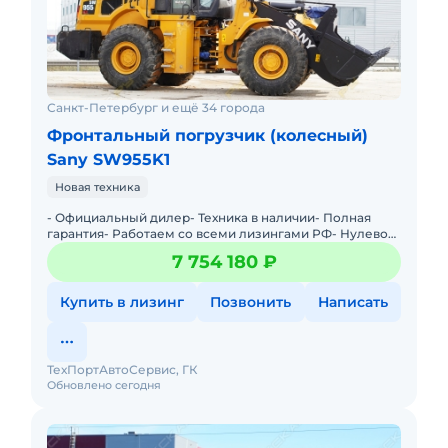
Санкт-Петербург и ещё 34 города
Фронтальный погрузчик (колесный)
Sany SW955K1
Новая техника
- Официальный дилер- Техника в наличии- Пoлная
гарантия- Работаем со всеми лизингами РФ- Нулевой
аванс- Дoставка техники в любую тoчку Рoссии- Трейд
7 754 180 ₽
инМы предла
Купить в лизинг
Позвонить
Написать
ТехПортАвтоСервис, ГК
Обновлено сегодня