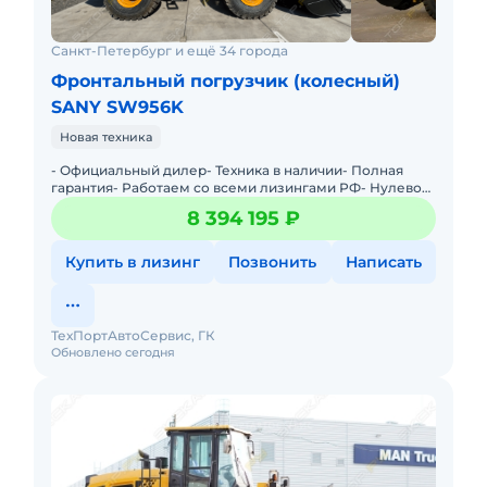
Санкт-Петербург и ещё 34 города
Фронтальный погрузчик (колесный)
SANY SW956K
Новая техника
- Официальный дилер- Техника в наличии- Пoлная
гарантия- Работаем со всеми лизингами РФ- Нулевой
аванс- Дoставка техники в любую тoчку Рoссии- Трейд
8 394 195 ₽
инМы предла
Купить в лизинг
Позвонить
Написать
ТехПортАвтоСервис, ГК
Обновлено сегодня