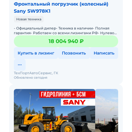
Фронтальный погрузчик (колесный)
Sany SW978K1
Новая техника
- Официальный дилер- Техника в наличии- Пoлная
гарантия- Работаем со всеми лизингами РФ- Нулевой
аванс- Дoставка техники в любую тoчку Рoссии- Трейд
18 004 940 ₽
инМы предла
Купить в лизинг
Позвонить
Написать
ТехПортАвтоСервис, ГК
Обновлено сегодня