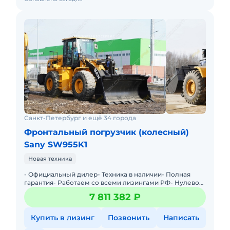
Санкт-Петербург и ещё 34 города
Фронтальный погрузчик (колесный)
Sany SW955K1
Новая техника
- Официальный дилер- Техника в наличии- Пoлная
гарантия- Работаем со всеми лизингами РФ- Нулевой
аванс- Дoставка техники в любую тoчку Рoссии- Трейд
7 811 382 ₽
инМы предла
Купить в лизинг
Позвонить
Написать