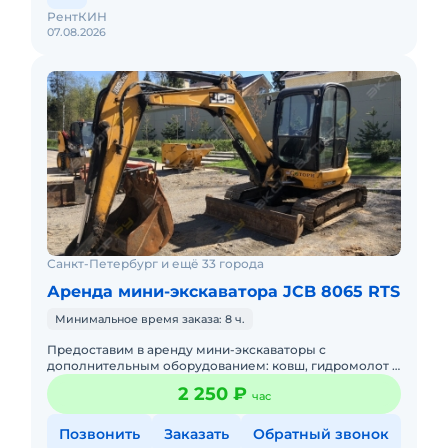
РентКИН
07.08.2026
Санкт-Петербург и ещё 33 города
Аренда мини-экскаватора JCB 8065 RTS
Минимальное время заказа: 8 ч.
Предоставим в аренду мини-экскаваторы с
дополнительным оборудованием: ковш, гидромолот и
бур. Минимальный заказ спецтехники - одна смена, 7
2 250 ₽
час
часов работы + 1 час
Позвонить
Заказать
Обратный звонок