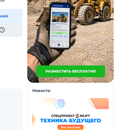
ые
ения
Новости