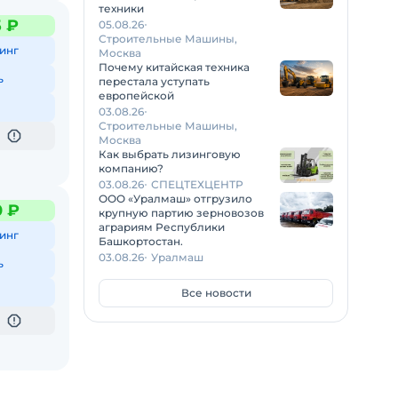
техники
5 ₽
05.08.26
Строительные Машины,
инг
Москва
Почему китайская техника
ь
перестала уступать
европейской
03.08.26
Строительные Машины,
Москва
Как выбрать лизинговую
компанию?
03.08.26
СПЕЦТЕХЦЕНТР
ООО «Уралмаш» отгрузило
0 ₽
крупную партию зерновозов
аграриям Республики
инг
Башкортостан.
03.08.26
Уралмаш
ь
Все новости