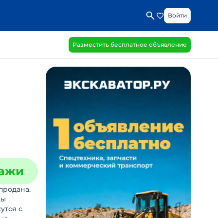
Войти
Разместить бесплатное объявление
дажи
продана.
цы
утся с