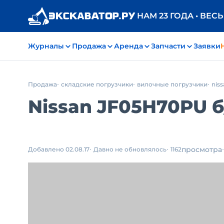
НАМ 23 ГОДА • ВЕС
Журналы
Продажа
Аренда
Запчасти
Заявки
Продажа
складские погрузчики
вилочные погрузчики
nis
Nissan JF05H70PU
б
просмотра
Добавлено 02.08.17
Давно не обновлялось
1162