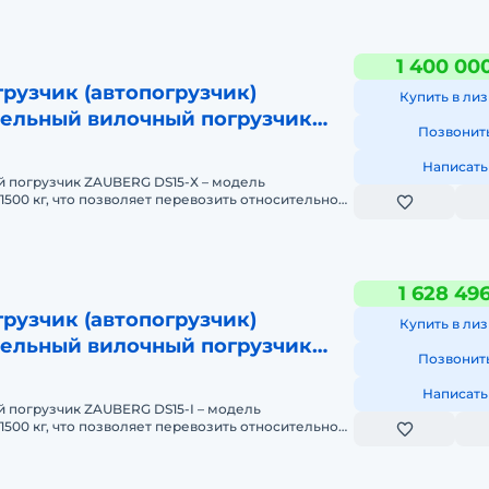
1 400 00
рузчик (автопогрузчик)
Купить в лиз
ельный вилочный погрузчик
Позвонит
5-Х
Написать
 погрузчик ZAUBERG DS15-Х – модель
500 кг, что позволяет перевозить относительно
е грузы. Снаряженн
1 628 49
рузчик (автопогрузчик)
Купить в лиз
ельный вилочный погрузчик
Позвонит
-I
Написать
 погрузчик ZAUBERG DS15-I – модель
500 кг, что позволяет перевозить относительно
е грузы. Снаряженн