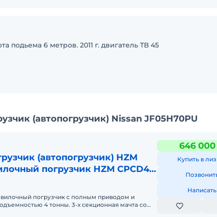
а подьема 6 метров. 2011 г. двигатель ТВ 45
узчик (автопогрузчик) Nissan JF05H70PU
646 000
рузчик (автопогрузчик) HZM
Купить в лиз
илочный погрузчик HZM CPCD40
Позвонит
Написать
илочный погрузчик с полным приводом и
дъемностью 4 тонны. 3-х секционная мачта со
особна поднимать