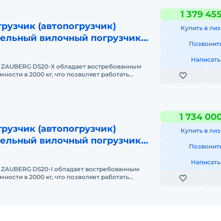
1 379 45
рузчик (автопогрузчик)
Купить в лиз
ельный вилочный погрузчик
Позвонит
0-X
Написать
 ZAUBERG DS20-X обладает востребованным
ности в 2000 кг, что позволяет работать
и типами грузов на произ
1 734 00
рузчик (автопогрузчик)
Купить в лиз
ельный вилочный погрузчик
Позвонит
0-I
Написать
 ZAUBERG DS20-I обладает востребованным
ности в 2000 кг, что позволяет работать
и типами грузов на произ