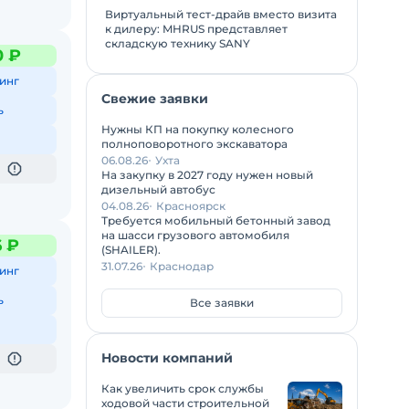
Виртуальный тест-драйв вместо визита
к дилеру: MHRUS представляет
складскую технику SANY
0 ₽
инг
Свежие заявки
ь
Нужны КП на покупку колесного
полноповоротного экскаватора
06.08.26
Ухта
На закупку в 2027 году нужен новый
дизельный автобус
04.08.26
Красноярск
Требуется мобильный бетонный завод
на шасси грузового автомобиля
6 ₽
(SHAILER).
31.07.26
Краснодар
инг
ь
Все заявки
Новости компаний
Как увеличить срок службы
ходовой части строительной