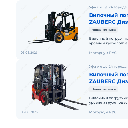
Уфа и ещё 24 города
Вилочный пог
ZAUBERG Диз
ZAUBERG DS2
Новая техника
Вилочный погрузчик
уровнем грузоподъем
практически с любым
06.08.2026
Моториум РУС
Уфа и ещё 24 города
Вилочный пог
ZAUBERG Диз
ZAUBERG DS2
Новая техника
Вилочный погрузчик
уровнем грузоподъем
практически с любым
06.08.2026
Моториум РУС