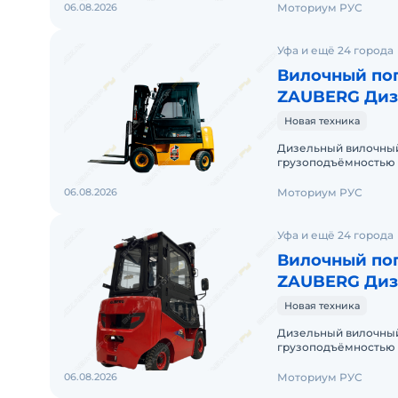
06.08.2026
Моториум РУС
Уфа и ещё 24 города
Вилочный пог
ZAUBERG Диз
ZAUBERG DS1
Новая техника
Дизельный вилочный
грузоподъёмностью 1
крупные и массивны
06.08.2026
Моториум РУС
Уфа и ещё 24 города
Вилочный пог
ZAUBERG Диз
ZAUBERG DS15
Новая техника
Дизельный вилочный
грузоподъёмностью 1
крупные и массивны
06.08.2026
Моториум РУС