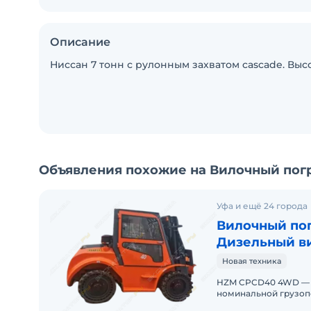
Описание
Ниссан 7 тонн с рулонным захватом cascade. Высот
Объявления похожие на Вилочный погр
Уфа и ещё 24 города
Вилочный пог
Дизельный в
4WD
Новая техника
HZM CPCD40 4WD — в
номинальной грузопо
свободным ходом сп