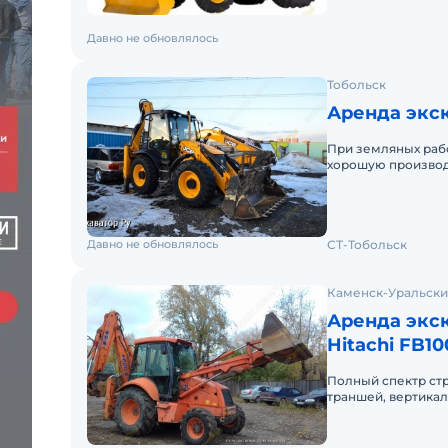
Давно не обновлялось
Тобольск
Аренда экс
При земляных раб
хорошую производ
вертикального по
Давно не обновлялось
СТ-Тобольск
Каменск-Уральск
Аренда экск
Hitachi FB10
Полный спектр стр
траншей, вертика