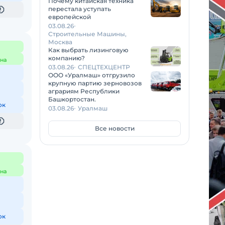
Почему китайская техника
перестала уступать
европейской
03.08.26
Строительные Машины,
Москва
Как выбрать лизинговую
компанию?
на
03.08.26
СПЕЦТЕХЦЕНТР
ООО «Уралмаш» отгрузило
крупную партию зерновозов
аграриям Республики
Башкортостан.
ок
03.08.26
Уралмаш
Все новости
на
ок