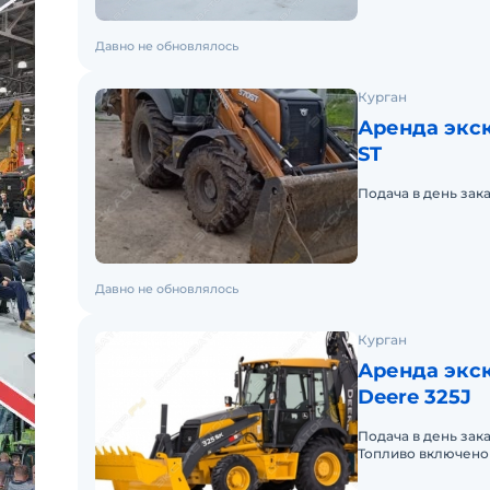
Давно не обновлялось
Курган
Аренда экск
ST
Подача в день зак
Давно не обновлялось
Курган
Аренда экск
Deere 325J
Подача в день зак
Топливо включено 