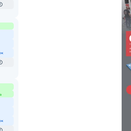
ок
а
ок