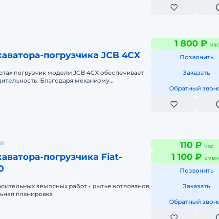
1 800 ₽
час
каватора-погрузчика JCB 4CX
Позвонить
отах погрузчик модели JCB 4CX обеспечивает
Заказать
ительность. Благодаря механизму
дъема обеспечена высокая грузоподъемн
Обратный звон
ий
110 ₽
час
аватора-погрузчика Fiat-
1 100 ₽
смен
0
Позвонить
оительных земляных работ - рытье котлованов,
Заказать
льная планировка
Обратный звон