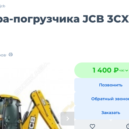
jcb
а-погрузчика JCB 3CX
ров
1 400 ₽
час
Позвонить
Обратный звоно
Заказать