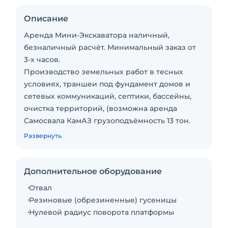
Описание
Аренда Мини-Экскаватора наличный,
безналичный расчёт. Минимальный заказ от
3-х часов.
Производство земельных работ в тесных
условиях, траншеи под фундамент домов и
сетевых коммуникаций, септики, бассейны,
очистка территорий, (возможна аренда
Самосвала КамАЗ грузоподъёмность 13 тон.
Габариты мини-экскаватора: Параметры
Развернуть
работы:
-Высота - 2.5 м. -Максимальная глубина
копания - 3.15м.
Дополнительное оборудование
-Ширина - 1.74 м. -Высота погрузки - 3.45 м
Отвал
-Ширина ковша - 61 см.
Резиновые (обрезиненные) гусеницы
-Вместимость ковша - 0.11куб
Нулевой радиус поворота платформы
Дополнительно: Стоянка мини-экскаватора -