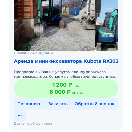
Славянск-на-Кубани
Аренда мини-экскаватора Kubota RX303
Предлагаем к Вашим услугам аренду японского
миниэкскаватора. Копаем в любых труднодоступных
местах. Также можем: • рытье траншей под
1 200 ₽
час
водопровод • рытье траншей
8 000 ₽
смена
Позвонить
Заказать
Обратный звонок
Давно не обновлялось