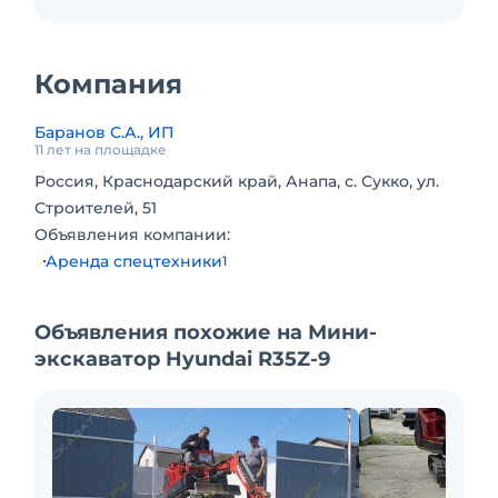
Анапский район, с. Сукко.
Стоимость доставки мини-экскаватора
зависит от расстояния до места провидения
Компания
работ.
Баранов С.А., ИП
11 лет на площадке
Россия, Краснодарский край, Анапа, с. Сукко, ул.
Строителей, 51
Объявления компании:
Аренда спецтехники
1
Объявления похожие на Мини-
экскаватор Hyundai R35Z-9