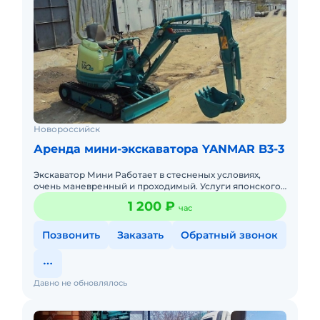
Новороссийск
Аренда мини-экскаватора YANMAR B3-3
Экскаватор Мини Работает в стесненых условиях,
очень маневренный и проходимый. Услуги японского
миниэкскаватора, 25см, 30см и 40см шириной Ковши.
1 200 ₽
час
Два мини экска
Позвонить
Заказать
Обратный звонок
Давно не обновлялось