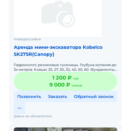
Новороссийск
Аренда мини-экскаватора Kobelco
SK27SR(Canopy)
Гидромолот, резиновые гусеницы. Глубуна копания до
3х метров. Ковши: 25, 27, 30, 32, 40, 50, 60. Фундаменты,
коммуникации, ливневки, септики, установка био септ
1 200 ₽
час
9 000 ₽
смена
Позвонить
Заказать
Обратный звонок
Давно не обновлялось