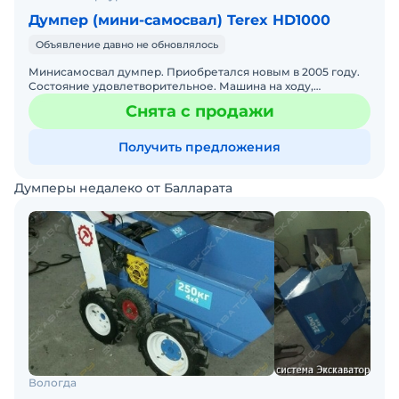
Думпер (мини-самосвал) Terex HD1000
Объявление давно не обновлялось
Минисамосвал думпер. Приобретался новым в 2005 году.
Состояние удовлетворительное. Машина на ходу,
гидравлика работает. Место осмотра Васильевский остров.
Снята с продажи
Получить предложения
Думперы недалеко от Балларата
Вологда