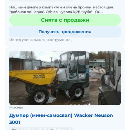
Наш мин думпер компактен и очень прочен. настоящая
"рабочая лошадка". Объем кузова 0,28 "куба" ! Он
достаточно прост в управлении. Имеет ключ "зажигания"
Снята с продажи
как у
Получить предложения
Центр уникального инструмента
Москва
Думпер (мини-самосвал) Wacker Neuson
3001