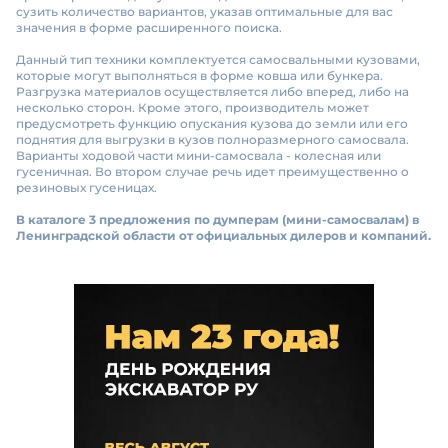
сузить количество вариантов, указав оптимальные для вас
значения в форме расширенного поиска.
Данный тип техники комплектуется самосвальными кузовами,
которые могут выполняться в форме ковша или бункера.
Разгрузка материалов осуществляется либо вперед, либо на
несколько сторон. Кроме этого, производитель может
предусмотреть функцию опускания кузова до земли или его
поднятия для выгрузки в кузов полноразмерного самосвала.
Варианты ходовой части мини-самосвала - колесная или
гусеничная. Во втором случае речь идет преимущественно о
резиновых гусеницах.
В каталоге 3 предложения по думперам (мини-самосвалам) в
Ленинградской области от официальных дилеров и компаний.