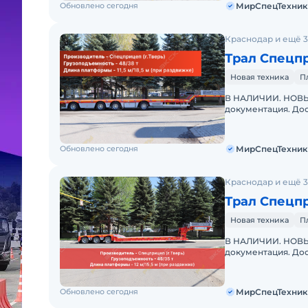
Обновлено сегодня
МирСпецТехник
Краснодар и ещё 3
Трал Спецп
Новая техника
П
В НАЛИЧИИ. НОВЫЙ
документация. Дос
"МирСпецТехники"
дилер
Обновлено сегодня
МирСпецТехник
Краснодар и ещё 3
Трал Спецп
Новая техника
П
В НАЛИЧИИ. НОВЫЙ
документация. Дос
"МирСпецТехники"
дилер
Обновлено сегодня
МирСпецТехник