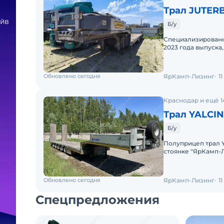
Трал JUTER
Б/у
Специализированны
2023 года выпуска,
Характеристика м
Обновлено сегодня
ЯрКамп-Лизинг
1
Краснодар и ещё 1
Трал YALCI
Б/у
Полуприцеп трал Ya
стоянке "ЯрКамп-Л
характеристики-Д
Обновлено сегодня
ЯрКамп-Лизинг
1
Спецпредложения