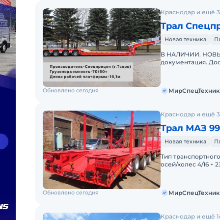
Краснодар и ещё 3
Трал Спецп
Новая техника
П
В НАЛИЧИИ. НОВЫЙ
документация. Дос
"МирСпецТехники"
дилер
Обновлено сегодня
МирСпецТехник
Краснодар и ещё 3
Трал МАЗ 9
Новая техника
П
Тип транспортног
осей/колес 4/16 +
открытая площадка
Обновлено сегодня
МирСпецТехник
Краснодар и ещё 1