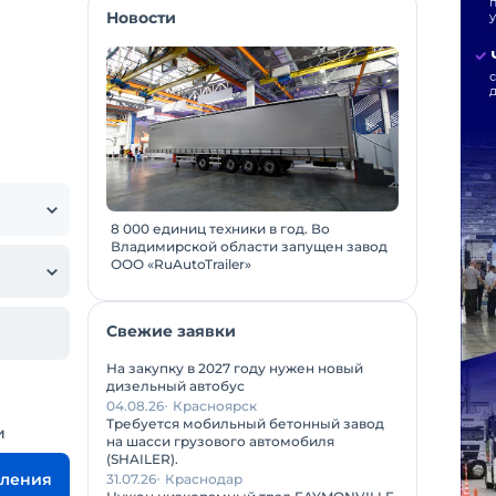
Новости
8 000 единиц техники в год. Во
Владимирской области запущен завод
ООО «RuAutoTrailer»
Свежие заявки
На закупку в 2027 году нужен новый
дизельный автобус
04.08.26
Красноярск
Требуется мобильный бетонный завод
и
на шасси грузового автомобиля
(SHAILER).
вления
31.07.26
Краснодар