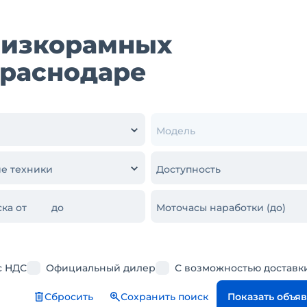
низкорамных
Краснодаре
Модель
е техники
Доступность
ка от
до
Моточасы наработки (до)
с НДС
Официальный дилер
С возможностью доставк
Сбросить
Сохранить поиск
Показать объя