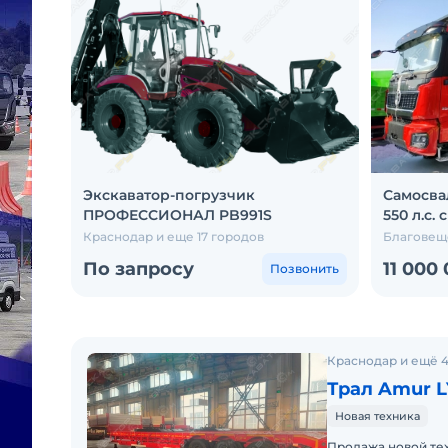
Экскаватор-погрузчик
Самосва
ПРОФЕССИОНАЛ PB991S
550 л.с.
Краснодар и еще 17 городов
Благовеще
По запросу
11 000
Позвонить
Краснодар и ещё 4
Трал Amur 
Новая техника
Продажа новой тех