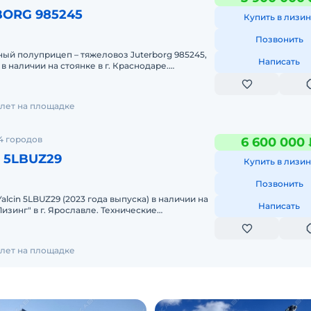
BORG 985245
Купить в лизин
Позвонить
й полуприцеп – тяжеловоз Juterborg 985245,
Написать
 в наличии на стоянке в г. Краснодаре.
ассыГрузоподъемность
1 лет на площадке
4 городов
6 600 000 
N 5LBUZ29
Купить в лизин
Позвонить
lcin 5LBUZ29 (2023 года выпуска) в наличии на
Написать
изинг" в г. Ярославле. Технические
лина погрузочной платформы
1 лет на площадке