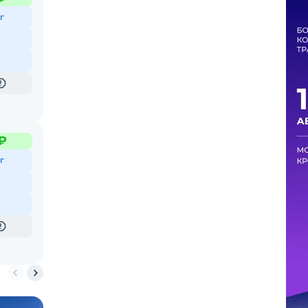
г
₽
г