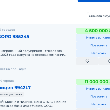
Сначала акт
4 городов
4 500 000 
BORG 985245
Купить в лизин
Позвонить
лизированный полуприцеп – тяжеловоз
Написать
2023 года выпуска на стоянки компании
 Ярославле. -Характеристика м
1 лет на площадке
4 города
11 000 000
рицеп 9942L7
Купить в лизин
латная доставка
Позвонить
. Можно в ЛИЗИНГ. Цена С НДС. Полная
Написать
тавка до базы или объекта. ООО
 является мультибрендовым официальным