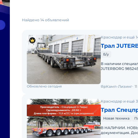
Найдено 14 объявлений
Краснодар и ещё 1
Трал JUTER
Б/у
В наличии специа
JUTERBORG 985245,
"ЯрКамп-Лизинг" в
Обновлено сегодня
ЯрКамп-Лизинг
1
Краснодар и ещё 3
Трал Спецп
Новая техника
П
В НАЛИЧИИ. НОВЫЙ
документация. Дос
"МирСпецТехники"