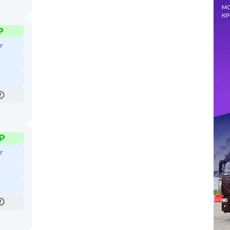
₽
г
₽
г