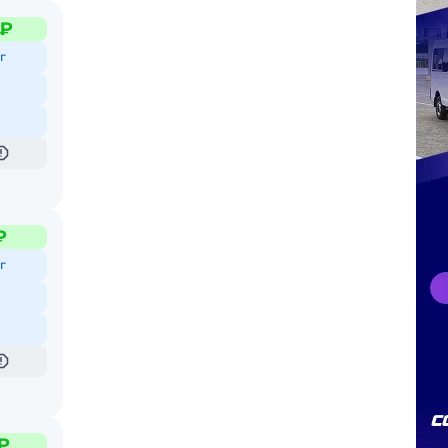
 ₽
г
₽
г
₽