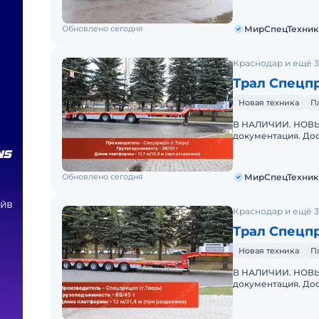
дилер
Обновлено сегодня
МирСпецТехник
Краснодар и ещё 3
Трал Спецп
Новая техника
П
В НАЛИЧИИ. НОВЫЙ
документация. Дос
"МирСпецТехники"
дилер
Обновлено сегодня
МирСпецТехник
Краснодар и ещё 3
Трал Спецп
Новая техника
П
В НАЛИЧИИ. НОВЫЙ
документация. Дос
"МирСпецТехники"
дилер