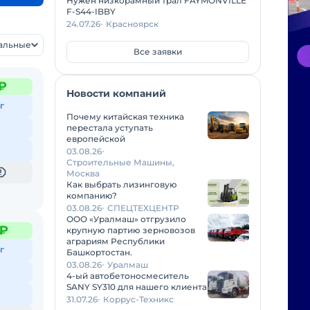
Нужен низкорамный трал FAYMONVILLE
F-S44-IBBY
24.07.26
Красноярск
уальные
Все заявки
₽
Новости компаний
г
Почему китайская техника
перестала уступать
европейской
03.08.26
Строительные Машины,
Москва
Как выбрать лизинговую
компанию?
03.08.26
СПЕЦТЕХЦЕНТР
ООО «Уралмаш» отгрузило
 ₽
крупную партию зерновозов
аграриям Республики
г
Башкортостан.
03.08.26
Уралмаш
4-ый автобетоносмеситель
SANY SY310 для нашего клиента
31.07.26
Коррус-Техникс