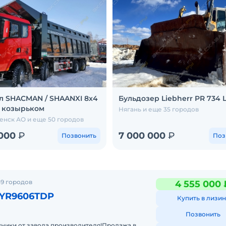
л SHACMAN / SHAANXI 8х4
Бульдозер Liebherr PR 734 
 с козырьком
Нягань и еще 35 городов
нск АО и еще 50 городов
 000
₽
7 000 000
₽
Позвонить
Поз
9 городов
4 555 000 
LYR9606TDP
Купить в лизин
Позвонить
ники от завода производителя!Продажа в