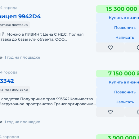
4 города
15 300 000
рицеп 9942D4
Купить в лизин
латная доставка
Позвонить
. Можно в ЛИЗИНГ. Цена С НДС. Полная
Написать
тавка до базы или объекта. ООО
 является мультибрендовым официальным
и
1 год на площадке
4 города
7 150 000 
93342
Купить в лизин
латная доставка
Позвонить
о средства Полуприцеп трал 993342Количество
Написать
 2Загрузочное пространство Транспортировочная
. Пять пар съёмных с
и
1 год на площадке
4 городов
3 900 000 