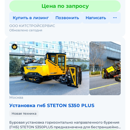
бестраншейной прокладки подземных коммуникаций.
Цена по запросу
Установка выполняе
Купить в лизинг
Позвонить
Написать
ООО КИТСТРОЙСЕРВИС
Обновлено сегодня
Москва
Установка гнб STETON S350 PLUS
Новая техника
Буровая установка горизонтально направленного бурения
(ГНБ) STETON S350PLUS предназначена для бестраншейной