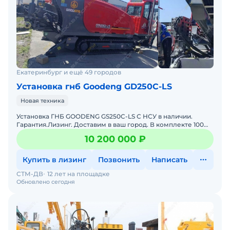
Екатеринбург и ещё 49 городов
Установка гнб Goodeng GD250C-LS
Новая техника
Установка ГНБ GOODENG GS250C-LS С НСУ в наличии.
Гарантия.Лизинг. Доставим в ваш город. В комплекте 100
штанг, НСУ 3 м3Крутящий момент: 8100 НмМодель двиг
10 200 000 ₽
Купить в лизинг
Позвонить
Написать
СТМ-ДВ
12 лет на площадке
Обновлено сегодня