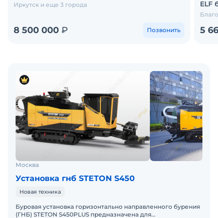
ELF 
Иркутск и еще 3 города
Благо
8 500 000
₽
5 6
Позвонить
Москва
Установка гнб STETON S450
Новая техника
Буровая установка горизонтально направленного бурения
(ГНБ) STETON S450PLUS предназначена для