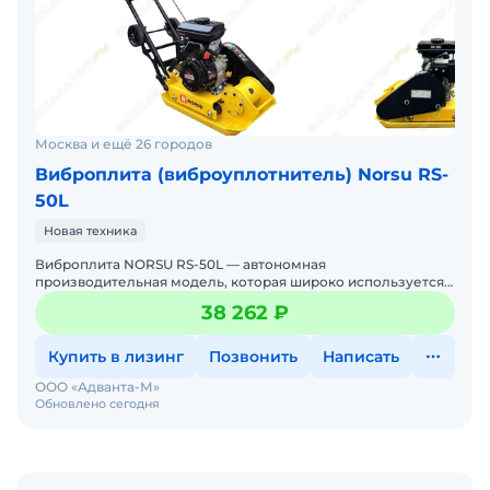
Москва и ещё 26 городов
Виброплита (виброуплотнитель) Norsu RS-
50L
Новая техника
Виброплита NORSU RS-50L — автономная
производительная модель, которая широко используется
дляуплотнения различных видов грунтов и дорожных
38 262 ₽
покрытий. Подхо
Купить в лизинг
Позвонить
Написать
ООО «Адванта-М»
Обновлено сегодня