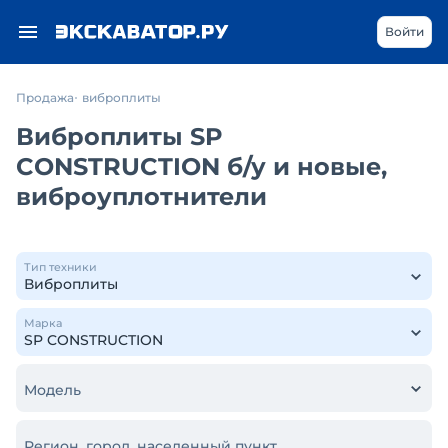
Войти
Продажа
виброплиты
Виброплиты SP
CONSTRUCTION б/у и новые,
виброуплотнители
Тип техники
Марка
Модель
Регион, город, населенный пункт