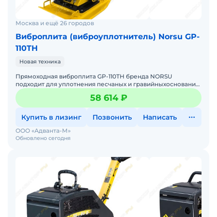
Москва и ещё 26 городов
Виброплита (виброуплотнитель) Norsu GP-
110TH
Новая техника
Прямоходная виброплита GP-110TH бренда NORSU
подходит для уплотнения песчаных и гравийныхоснований,
укладки асфальта, выравнивания брусчатки, выполнения
58 614 ₽
ремонта
Купить в лизинг
Позвонить
Написать
ООО «Адванта-М»
Обновлено сегодня