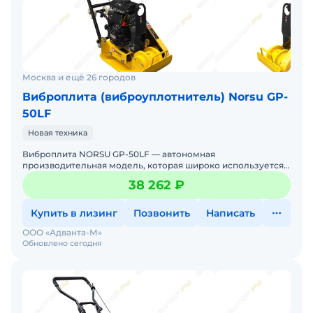
Москва и ещё 26 городов
Виброплита (виброуплотнитель) Norsu GP-
50LF
Новая техника
Виброплита NORSU GP-50LF — автономная
производительная модель, которая широко используется
дляуплотнения различных видов грунтов и дорожных
38 262 ₽
покрытий. Подх
Купить в лизинг
Позвонить
Написать
ООО «Адванта-М»
Обновлено сегодня