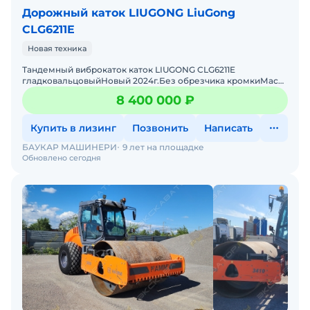
Дорожный каток LIUGONG LiuGong
CLG6211E
Новая техника
Тандемный виброкаток каток LIUGONG CLG6211E
гладковальцовыйНовый 2024г.Без обрезчика кромкиМасса
- 10800 кг.Ширина вальца - 1750 мм.
8 400 000 ₽
Купить в лизинг
Позвонить
Написать
БАУКАР МАШИНЕРИ
9 лет на площадке
Обновлено сегодня