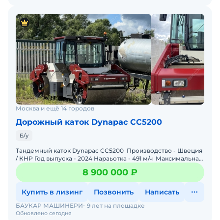
Москва и ещё 14 городов
Дорожный каток Dynapac CC5200
Б/у
Тандемный каток Dynapac CC5200 Производство - Швеция
/ КНР Год выпуска - 2024 Нараьотка - 491 м/ч Максимальная
рабочая масса - 14890 кг. Рабо
8 900 000 ₽
Купить в лизинг
Позвонить
Написать
БАУКАР МАШИНЕРИ
9 лет на площадке
Обновлено сегодня