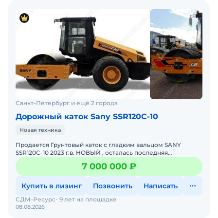
Санкт-Петербург и ещё 2 города
Дорожный каток Sany SSR120C-10
Новая техника
Продается Грунтовый каток с гладким вальцом SANY
SSR120C-10 2023 г.в. НОВЫЙ , осталась последняя
машина.Производство: КитайДлина, L5 775 ммШирина, W2
7 000 000 ₽
285 ммВысо
Купить в лизинг
Позвонить
Написать
СДМ-Ресурс
9 лет на площадке
08.08.2026