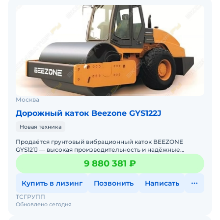
Москва
Дорожный каток Beezone GYS122J
Новая техника
Продаётся грунтовый вибрационный каток BEEZONE
GYS121J — высокая производительность и надёжные
импортные компонентыОсновные
9 880 381 ₽
параметры:Эксплуатационная мас
Купить в лизинг
Позвонить
Написать
ТСГРУПП
Обновлено сегодня