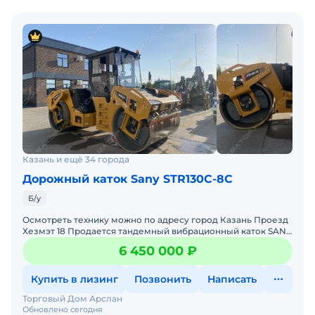
Казань и ещё 34 города
Дорожный каток Sany STR130C-8C
Б/у
Осмотреть технику можно по адресу город Казань Проезд
Хезмэт 18 Продается тандемный вибрационный каток SANY
STR130C-8C Год выпуска – 2022Весовые характе
6 450 000 ₽
Купить в лизинг
Позвонить
Написать
Торговый Дом Арслан
Обновлено сегодня