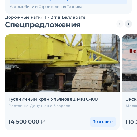
Автомобили и Строительная Техника
Дорожные катки 11-13 т в Балларате
Спецпредложения
Гусеничный кран Ульяновец МКГС-100
Экск
Ростов-на-Дону и еще 3 города
Москв
14 500 000
₽
По 
Позвонить