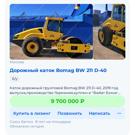
Москва
Дорожный каток Bomag BW 211 D-40
Б/у
Каток дорожный грунтовой Bomag BW 211 D-40, 2019 год
выпуска,производство Германия,куплен в "Файат Бомаг
Рус",оригинальная наработка 308 м/ч,полный привод,дизел
9 700 000 ₽
Купить в лизинг
Позвонить
Написать
Союз Бетон
8 лет на площадке
Обновлено сегодня