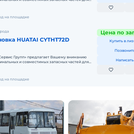
й техники. Одним из
год на площадке
орода
Цена по за
новка HUATAI CYTHT72D
Купить в лиз
Позвонит
ервис Групп» предлагает Вашему вниманию
Написать
инальных и совместимых запасных частей для
й техники. Одним из
год на площадке