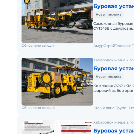
Буровая уста
Новая техника
Самоходная буровая 
CYTJ45B с двухпози
компаний "АСТ" явл
Обновлено сегодня
АмурСтройТехника
Хабаровск и ещё 2 г
Буровая уста
Новая техника
Компания ООО «КМ С
широкий выбор ориг
грузовой и карьерно
Обновлено сегодня
КМ Сервис Групп
1 
Хабаровск и ещё 2 г
Буровая уста