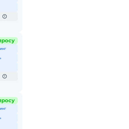
просу
инг
ь
просу
инг
ь