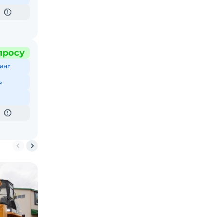
просу
инг
ь