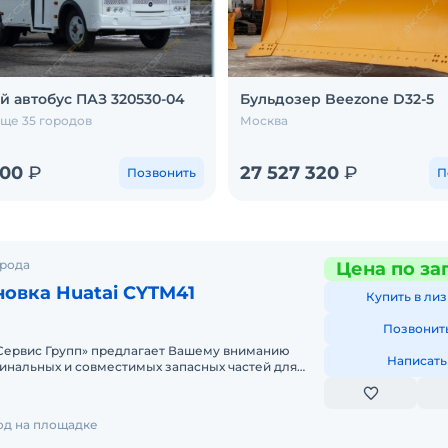
й автобус ПАЗ 320530-04
Бульдозер Beezone D32-5
еще 35 городов
Москва
000
₽
27 527 320
₽
Позвонить
П
орода
Цена по за
новка Huatai CYTM41
Купить в лиз
Позвонит
ервис Групп» предлагает Вашему вниманию
Написать
инальных и совместимых запасных частей для
й техники. Одним из
год на площадке