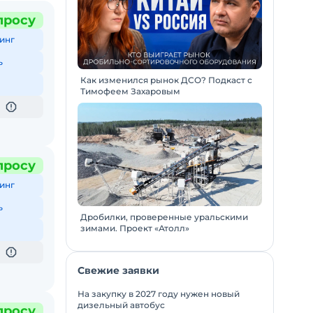
просу
инг
ь
Как изменился рынок ДСО? Подкаст с
Тимофеем Захаровым
просу
инг
ь
Дробилки, проверенные уральскими
зимами. Проект «Атолл»
Свежие заявки
На закупку в 2027 году нужен новый
дизельный автобус
просу