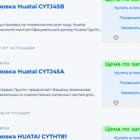
новка Huatai CYTJ45B
Купить в лиз
Позвонит
установка на пневмоколесном ходу Huatai
Написать
ционной мачтой Официальный дилер Huatai Группа
яется официальны
11 лет на площадке
орода
Цена по за
новка Huatai CYTJ45A
Купить в лиз
Позвонит
ервис Групп» предлагает Вашему вниманию
Написать
инальных и совместимых запасных частей для
й техники. Одним из
год на площадке
орода
Цена по за
новка HUATAI CYTHT81
Купить в лиз