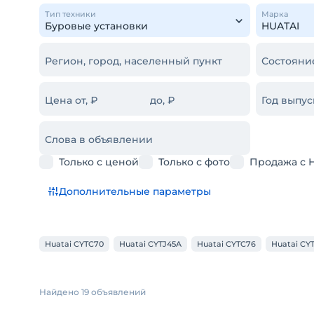
Тип техники
Марка
Регион, город, населенный пункт
Состояни
Цена от, ₽
до, ₽
Год выпус
Слова в объявлении
Только с ценой
Только с фото
Продажа с 
Дополнительные параметры
Huatai CYTC70
Huatai CYTJ45A
Huatai CYTC76
Huatai CY
Найдено 19 объявлений