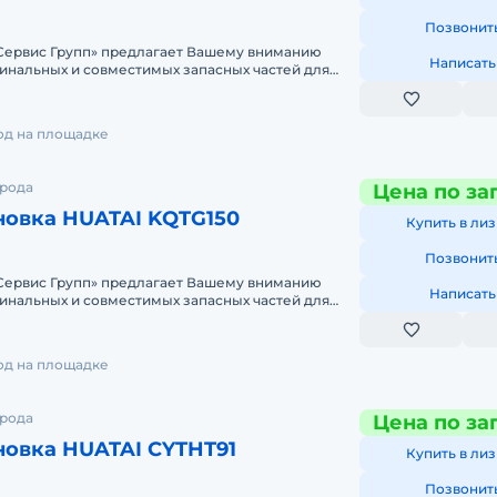
Позвонит
ервис Групп» предлагает Вашему вниманию
Написать
инальных и совместимых запасных частей для
й техники. Одним из
год на площадке
орода
Цена по за
новка HUATAI KQTG150
Купить в лиз
Позвонит
ервис Групп» предлагает Вашему вниманию
Написать
инальных и совместимых запасных частей для
й техники. Одним из
год на площадке
орода
Цена по за
новка HUATAI CYTHT91
Купить в лиз
Позвонит