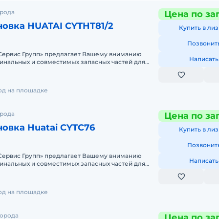
орода
Цена по за
новка HUATAI CYTHT81/2
Купить в лиз
Позвонит
ервис Групп» предлагает Вашему вниманию
Написать
инальных и совместимых запасных частей для
й техники. Одним из
год на площадке
орода
Цена по за
новка Huatai CYTC76
Купить в лиз
Позвонит
ервис Групп» предлагает Вашему вниманию
Написать
инальных и совместимых запасных частей для
й техники. Одним из
год на площадке
города
Цена по за