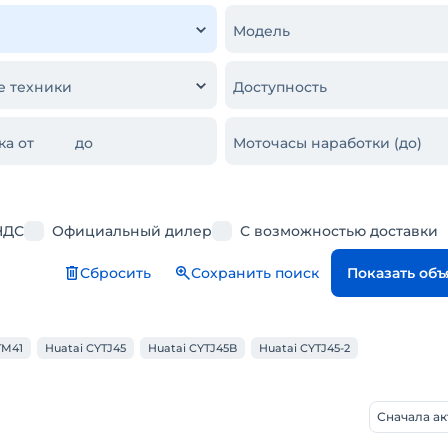
Модель
е техники
Доступность
ка от
до
Моточасы наработки (до)
НДС
Официальный дилер
С возможностью доставки
Сбросить
Сохранить поиск
Показать об
TM41
Huatai CYTJ45
Huatai CYTJ45B
Huatai CYTJ45-2
Сначала а