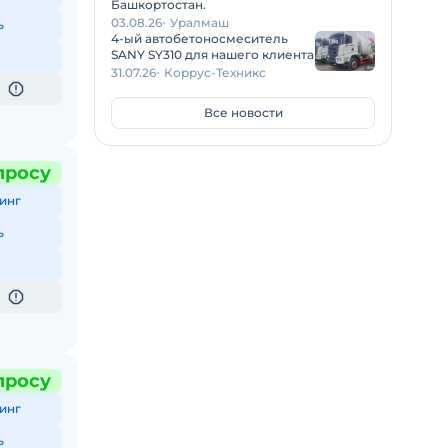
Башкортостан.
03.08.26
Уралмаш
ь
4-ый автобетоносмеситель
SANY SY310 для нашего клиента
31.07.26
Коррус-Техникс
Все новости
просу
инг
ь
просу
инг
ь