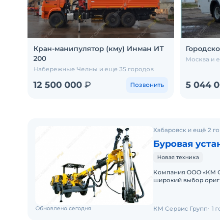
Кран-манипулятор (кму) Инман ИТ
Городско
200
Москва и 
Набережные Челны и еще 35 городов
12 500 000
₽
5 044 
Позвонить
Хабаровск и ещё 2 г
Буровая уста
Новая техника
Компания ООО «КМ С
широкий выбор ориг
грузовой и карьерно
Обновлено сегодня
КМ Сервис Групп
1 