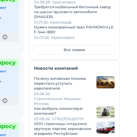
04.08.26
Красноярск
Требуется мобильный бетонный завод
инг
на шасси грузового автомобиля
(SHAILER).
ь
31.07.26
Краснодар
Нужен низкорамный трал FAYMONVILLE
F-S44-IBBY
24.07.26
Красноярск
Все заявки
просу
Новости компаний
инг
Почему китайская техника
ь
перестала уступать
европейской
03.08.26
Строительные Машины,
Москва
Как выбрать лизинговую
компанию?
03.08.26
СПЕЦТЕХЦЕНТР
ООО «Уралмаш» отгрузило
просу
крупную партию зерновозов
аграриям Республики
инг