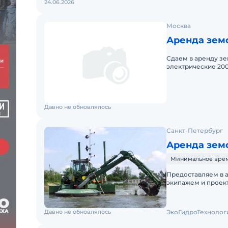
24.06.2026
Москва
Аренда земс
Сдаем в аренду зе
электрические 200
углублению, расчи
Давно не обновлялось
Санкт-Петербург
Аренда земс
Минимальное время 
Предоставляем в ар
экипажем и проек
мощность ковша-на
Давно не обновлялось
ЭкоГидроТехнолог