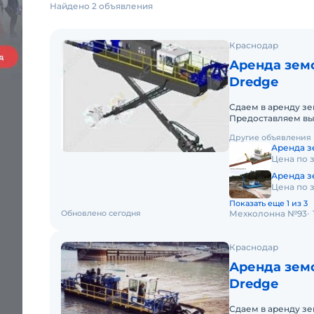
Найдено 2 объявления
Краснодар
Аренда земс
Dredge
Сдаем в аренду зе
Предоставляем вы
5012 в Южном фед
Другие объявления
Аренда з
Цена по 
Аренда з
Цена по 
Показать еще 1 из 3
Обновлено сегодня
Мехколонна №93
Краснодар
Аренда земс
Dredge
Сдаем в аренду зе