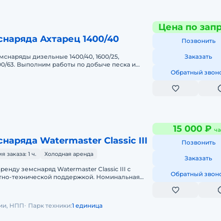
Цена по зап
наряда Ахтарец 1400/40
Позвонить
мснаряды дизельные 1400/40, 1600/25,
Заказать
0/63. Выполним работы по добыче песка и
стке любых водоемов. Цена от 110
Обратный звон
15 000 ₽
ча
наряда Watermaster Classic III
Позвонить
заказа: 1 ч.
Холодная аренда
Заказать
енду земснаряд Watermaster Classic III с
Обратный звон
тно-технической поддержкой. Номинальная
соса по воде: 500 м/час
ии, НПП
Парк техники:
1 единица