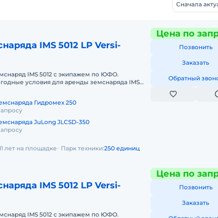
Сначала акт
Цена по зап
наряда IMS 5012 LP Versi-
Позвонить
Заказать
мснаряд IMS 5012 с экипажем по ЮФО.
Обратный звон
годные условия для аренды земснаряда IMS
еральном округе. Кроме аренды спец
емснаряда Гидромех 250
запросу
емснаряда JuLong JLCSD-350
запросу
11 лет на площадке
Парк техники:
250 единиц
Цена по зап
наряда IMS 5012 LP Versi-
Позвонить
Заказать
мснаряд IMS 5012 с экипажем по ЮФО.