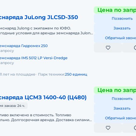
Цена по зап
снаряда JuLong JLCSD-350
Позвонить
мснаряд Julong с экипажем по ЮФО.
Заказать
годные условия для аренды земснаряда Julong
ном округе. Кроме аренды спецтехн
Обратный звон
емснаряда Гидромех 250
запросу
мснаряда IMS 5012 LP Versi-Dredge
запросу
11 лет на площадке
Парк техники:
250 единиц
Цена по зап
наряда ЦСМЗ 1400-40 (Ц480)
Позвонить
 заказа: 24 ч.
Заказать
ливо включено в стоимость. Топливо
Обратный звон
льно. Долгосрочная аренда. Доставка силами
 с малой наработкой. Сейчас св