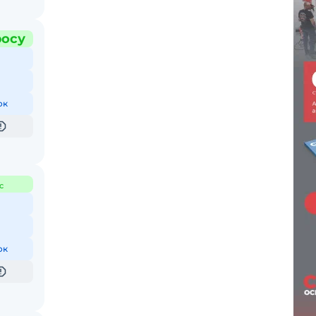
росу
ок
с
ок