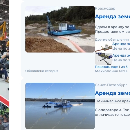
Краснодар
Аренда зем
Сдаем в аренду зе
Предоставляем вы
в Южном федераль
Другие объявления
Аренда з
Цена по 
Аренда зе
Цена по 
Показать еще 1 из 3
Обновлено сегодня
Мехколонна №93
Санкт-Петербург
Аренда земс
Минимальное время
С оператором. Топ
оплачивается отде
заказчика. Техника