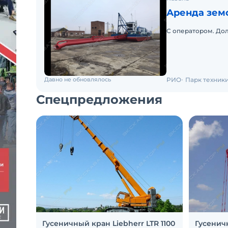
Аренда земс
С оператором. Дол
Давно не обновлялось
РИО
Парк техники
Спецпредложения
Гусеничный кран Liebherr LTR 1100
Гусенич