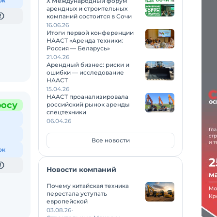
ок
X Международный форум
арендных и строительных
компаний состоится в Сочи
16.06.26
Итоги первой конференции
НААСТ «Аренда техники:
Россия — Беларусь»
21.04.26
Арендный бизнес: риски и
ошибки — исследование
НААСТ
15.04.26
НААСТ проанализировала
росу
российский рынок аренды
спецтехники
06.04.26
Все новости
ок
Новости компаний
Почему китайская техника
перестала уступать
европейской
03.08.26