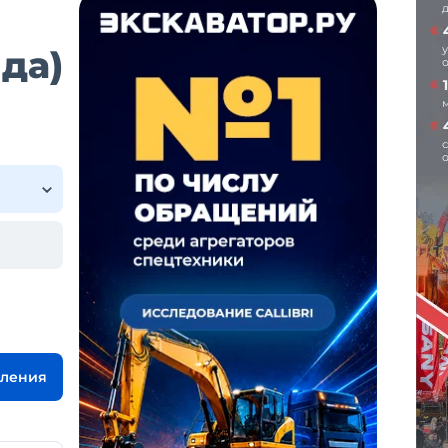
да)
вления