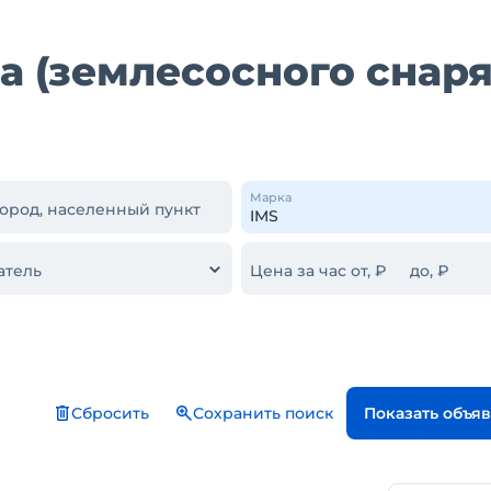
а (землесосного снаря
Марка
город, населенный пункт
атель
Цена за час от, ₽
до, ₽
Сбросить
Сохранить поиск
Показать объя