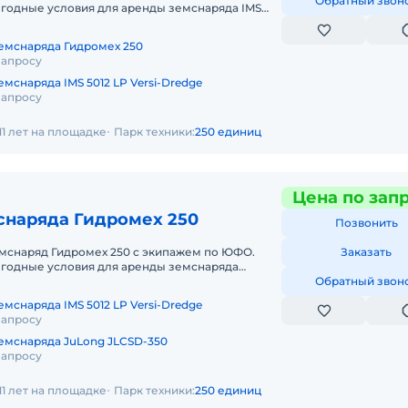
Обратный звон
годные условия для аренды земснаряда IMS
еральном округе. Кроме аренды спец
емснаряда Гидромех 250
запросу
мснаряда IMS 5012 LP Versi-Dredge
запросу
11 лет на площадке
Парк техники:
250 единиц
Цена по зап
снаряда Гидромех 250
Позвонить
емснаряд Гидромех 250 с экипажем по ЮФО.
Заказать
годные условия для аренды земснаряда
жном федеральном округе. Кроме аре
Обратный звон
мснаряда IMS 5012 LP Versi-Dredge
запросу
емснаряда JuLong JLCSD-350
запросу
11 лет на площадке
Парк техники:
250 единиц