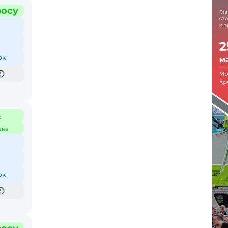
росу
ок
с
ена
ок