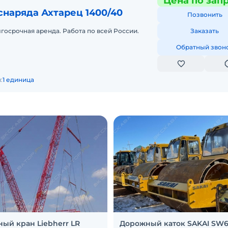
Цена по зап
наряда Ахтарец 1400/40
Позвонить
госрочная аренда. Работа по всей России.
Заказать
Обратный звон
:
1 единица
ный кран Liebherr LR
Дорожный каток SAKAI SW6