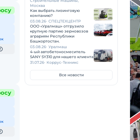
Строительные Машины,
Москва
росу
Как выбрать лизинговую
компанию?
03.08.26
СПЕЦТЕХЦЕНТР
ООО «Уралмаш» отгрузило
крупную партию зерновозов
аграриям Республики
ок
Башкортостан.
03.08.26
Уралмаш
4-ый автобетоносмеситель
SANY SY310 для нашего клиента
31.07.26
Коррус-Техникс
Все новости
росу
ок