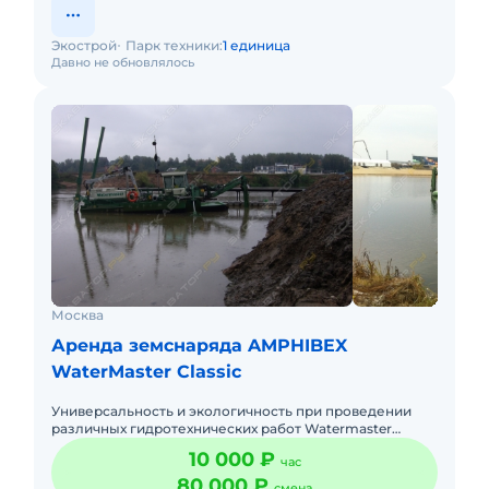
Экострой
Парк техники:
1 единица
Давно не обновлялось
Москва
Аренда земснаряда AMPHIBEX
WaterMaster Classic
Универсальность и экологичность при проведении
различных гидротехнических работ Watermaster
Classic • Производительность по пульпе – max 600 м3/
10 000 ₽
час
час // 40 куб.
80 000 ₽
смена