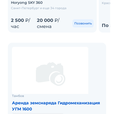
Horyong SKY 360
Красно
Санкт-Петербург и еще 34 города
2 500
₽/
20 000
₽/
Позвонить
По з
час
смена
Тамбов
Аренда земснаряда Гидромеханизация
УГМ 1600