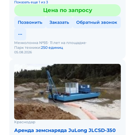
Показать еще 1 из 3
Цена по запросу
Позвонить
Заказать
Обратный звонок
Мехколонна №93
11 лет на площадке
Парк техники:
250 единиц
05.08.2026
Краснодар
Аренда земснаряда JuLong JLCSD-350