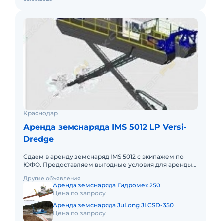
Краснодар
Аренда земснаряда IMS 5012 LP Versi-
Dredge
Сдаем в аренду земснаряд IMS 5012 с экипажем по
ЮФО. Предоставляем выгодные условия для аренды
земснаряда IMS 5012 в Южном федеральном округе.
Другие объявления
Кроме аренды спец
Аренда земснаряда Гидромех 250
Цена по запросу
Аренда земснаряда JuLong JLCSD-350
Цена по запросу