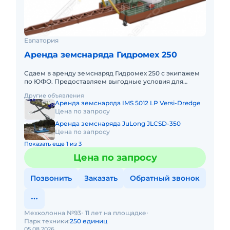
Евпатория
Аренда земснаряда Гидромех 250
Сдаем в аренду земснаряд Гидромех 250 с экипажем
по ЮФО. Предоставляем выгодные условия для
аренды земснаряда Гидромех 250 в Южном
Другие объявления
федеральном округе. Кроме аре
Аренда земснаряда IMS 5012 LP Versi-Dredge
Цена по запросу
Аренда земснаряда JuLong JLCSD-350
Цена по запросу
Показать еще 1 из 3
Цена по запросу
Позвонить
Заказать
Обратный звонок
Мехколонна №93
11 лет на площадке
Парк техники:
250 единиц
05.08.2026