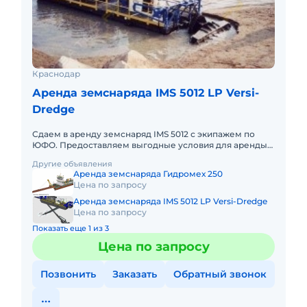
Краснодар
Аренда земснаряда IMS 5012 LP Versi-
Dredge
Сдаем в аренду земснаряд IMS 5012 с экипажем по
ЮФО. Предоставляем выгодные условия для аренды
земснаряда IMS 5012 в Южном федеральном округе.
Другие объявления
Кроме аренды спец
Аренда земснаряда Гидромех 250
Цена по запросу
Аренда земснаряда IMS 5012 LP Versi-Dredge
Цена по запросу
Показать еще 1 из 3
Цена по запросу
Позвонить
Заказать
Обратный звонок