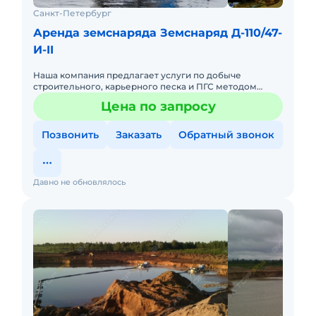
Санкт-Петербург
Аренда земснаряда Земснаряд Д-110/47-
И-II
Наша компания предлагает услуги по добыче
строительного, карьерного песка и ПГС методом
гидронамыва с использованием средств
Цена по запросу
гидромеханизации (земснарядов) с вн
Позвонить
Заказать
Обратный звонок
Давно не обновлялось