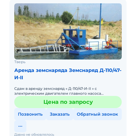
Тверь
Аренда земснаряда Земснаряд Д-110/47-
И-II
Сдам в аренду земснаряд « Д-110/47-И-II » с
электрическим двигателем главного насоса
предназначен для коммерческой добычи песка и
Цена по запросу
песчано-гравийной смеси при ра
Позвонить
Заказать
Обратный звонок
Давно не обновлялось