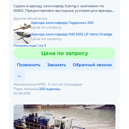
Сдаем в аренду земснаряд Julong с экипажем по
ЮФО. Предоставляем выгодные условия для аренды
земснаряда Julong в Южном федеральном округе.
Другие объявления
Кроме аренды спецтехн
Аренда земснаряда Гидромех 250
Цена по запросу
Аренда земснаряда IMS 5012 LP Versi-Dredge
Цена по запросу
Показать еще 1 из 3
Цена по запросу
Позвонить
Заказать
Обратный звонок
Мехколонна №93
11 лет на площадке
Парк техники:
250 единиц
05.08.2026