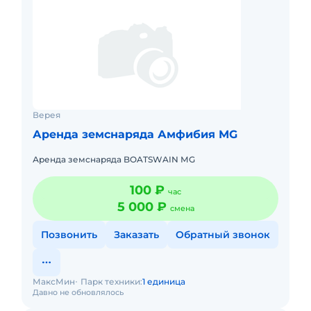
Верея
Аренда земснаряда Амфибия МG
Аренда земснаряда BOATSWAIN МG
100 ₽
час
5 000 ₽
смена
Позвонить
Заказать
Обратный звонок
МаксМин
Парк техники:
1 единица
Давно не обновлялось