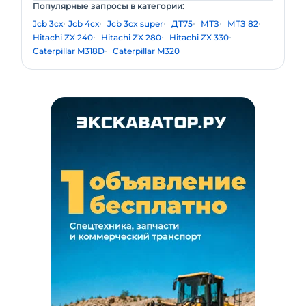
Популярные запросы в категории:
Jcb 3cх
Jcb 4сх
Jcb 3cx super
ДТ75
МТЗ
МТЗ 82
Hitachi ZX 240
Hitachi ZX 280
Hitachi ZX 330
Caterpillar M318D
Caterpillar M320