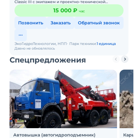
Classic III с экипажем и проектно-технической
поддержкой. Номинальная мощность ковша-насоса по
15 000 ₽
час
воде: 500 м/час
Позвонить
Заказать
Обратный звонок
ЭкоГидроТехнологии, НПП
Парк техники:
1 единица
Давно не обновлялось
Спецпредложения
Автовышка (автогидроподъемник)
Карье