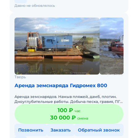
Давно не обновлялось
Тверь
Аренда земснаряда Гидромех 800
Аренда земснарядов. Намыв пляжей, дамб, плотин.
Дноуглубительные работы. Добыча песка, гравия, ПГС.
Наша организация имеет в собственности полностью
100 ₽
час
сформирова
30 000 ₽
смена
Позвонить
Заказать
Обратный звонок