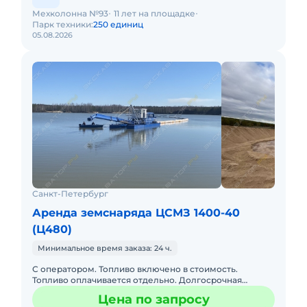
Мехколонна №93
11 лет на площадке
Парк техники:
250 единиц
05.08.2026
Санкт-Петербург
Аренда земснаряда ЦСМЗ 1400-40
(Ц480)
Минимальное время заказа: 24 ч.
С оператором. Топливо включено в стоимость.
Топливо оплачивается отдельно. Долгосрочная
аренда. Доставка силами заказчика. Техника с малой
Цена по запросу
наработкой. Сейчас св