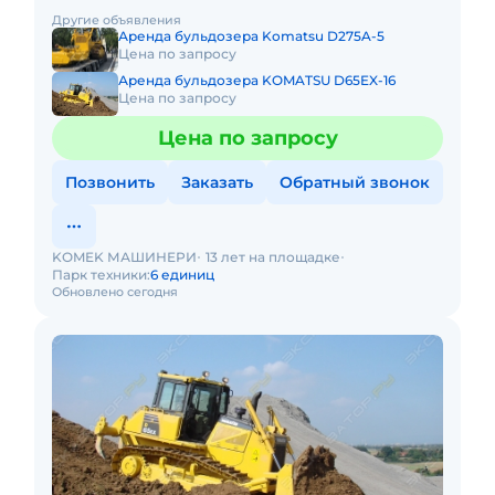
Арендодателя; - Заправка техники осуществляется
Другие объявления
силами и за счет Арендат
Аренда бульдозера Komatsu D275A-5
Цена по запросу
Аренда бульдозера KOMATSU D65EX-16
Цена по запросу
Цена по запросу
Позвонить
Заказать
Обратный звонок
KOMEK МАШИНЕРИ
13 лет на площадке
Парк техники:
6 единиц
Обновлено сегодня