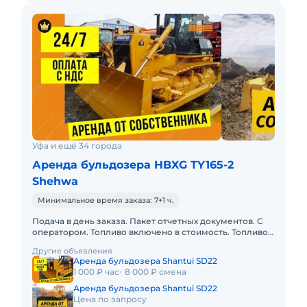
Уфа и ещё 34 города
Аренда бульдозера HBXG TY165-2
Shehwa
Минимальное время заказа: 7+1 ч.
Подача в день заказа. Пакет отчетных документов. С
оператором. Топливо включено в стоимость. Топливо
оплачивается отдельно. Долгосрочная аренда.
Другие объявления
Краткосрочная а
Аренда бульдозера Shantui SD22
1 000 ₽ час
8 000 ₽ смена
Аренда бульдозера Shantui SD22
Цена по запросу