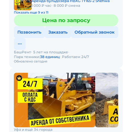
Аренда бульдозера HBXG TY165-2 Shehwa
1 000 ₽ час
8 000 ₽ смена
Показать еще 9 из 11
Цена по запросу
Позвонить
Заказать
Обратный звонок
БашРент
5 лет на площадке
Парк техники:
38 единиц
Работаем 24/7
Обновлено сегодня
Уфа и ещё 34 города