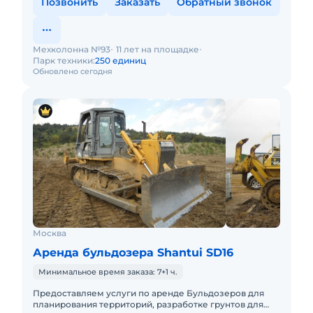
Позвонить
Заказать
Обратный звонок
Мехколонна №93
11 лет на площадке
Парк техники:
250 единиц
Обновлено сегодня
Москва
Аренда бульдозера Shantui SD16
Минимальное время заказа: 7+1 ч.
Предоставляем услуги по аренде Бульдозеров для
планирования территорий, разработке грунтов для