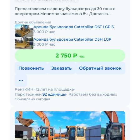
Предаставляем в аренду бульдозеры до 30 тонн с
оператором.Минимальная смена 8ч. Доставка
оплачивается отдельно.Топливо включено в
Другие объявления
стоимость. ЗБолее 50 единиц сп
Аренда бульдозера Caterpillar D6T LGP S
3 000 ₽ час
Аренда бульдозера Caterpillar D5H LGP
3 000 ₽ час
2 750 ₽
час
Позвонить
Заказать
Обратный звонок
РентКИН
12 лет на площадке
Парк техники:
92 единицы
Работаем без выходных
Обновлено сегодня