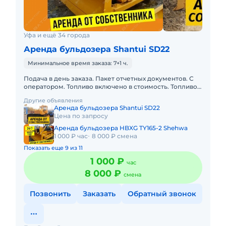
Уфа и ещё 34 города
Аренда бульдозера Shantui SD22
Минимальное время заказа: 7+1 ч.
Подача в день заказа. Пакет отчетных документов. С
оператором. Топливо включено в стоимость. Топливо
оплачивается отдельно. Долгосрочная аренда.
Другие объявления
Краткосрочная а
Аренда бульдозера Shantui SD22
Цена по запросу
Аренда бульдозера HBXG TY165-2 Shehwa
1 000 ₽ час
8 000 ₽ смена
Показать еще 9 из 11
1 000 ₽
час
8 000 ₽
смена
Позвонить
Заказать
Обратный звонок