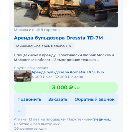
Москва и ещё 9 городов
Аренда бульдозера Dressta TD-7M
Минимальное время заказа: 8 ч.
Спецтехника в аренду. Практически любая! Москва и
Московская область. Землеройная техника.
Погрузочная техника. Техника для высотных работ.
Другие объявления
Техника для перев
Аренда бульдозера Komatsu D65EX-16
4 000 ₽ час
32 000 ₽ смена
3 000 ₽
час
Позвонить
Заказать
Обратный звонок
Атлант
13 лет на площадке
Парк техники:
9 единиц
Работаем без выходных
Обновлено сегодня