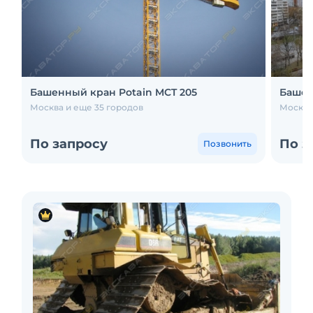
Башенный кран Potain MCT 205
Башен
Москва и еще 35 городов
Москва
По запросу
По з
Позвонить