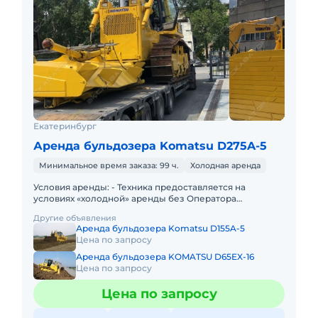
Екатеринбург
Аренда бульдозера Komatsu D275A-5
Минимальное время заказа: 99 ч.
Холодная аренда
Условия аренды: - Техника предоставляется на
условиях «холодной» аренды без Оператора
Арендодателя; - Заправка техники осуществляется
Другие объявления
силами и за счет Арендат
Аренда бульдозера Komatsu D155A-5
Цена по запросу
Аренда бульдозера KOMATSU D65EX-16
Цена по запросу
Цена по запросу