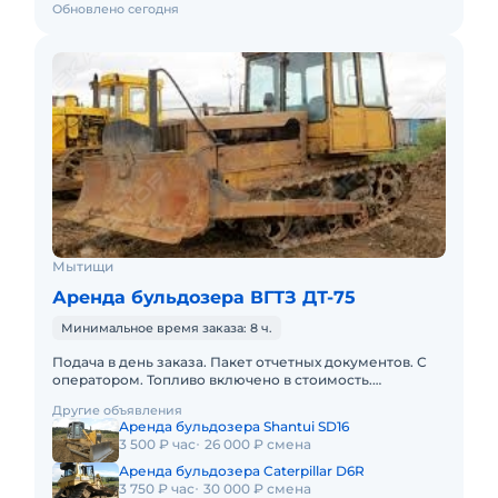
Обновлено сегодня
Мытищи
Аренда бульдозера ВГТЗ ДТ-75
Минимальное время заказа: 8 ч.
Подача в день заказа. Пакет отчетных документов. С
оператором. Топливо включено в стоимость.
Долгосрочная аренда. Краткосрочная аренда. Техника
Другие объявления
с малой наработк
Аренда бульдозера Shantui SD16
3 500 ₽ час
26 000 ₽ смена
Аренда бульдозера Caterpillar D6R
3 750 ₽ час
30 000 ₽ смена