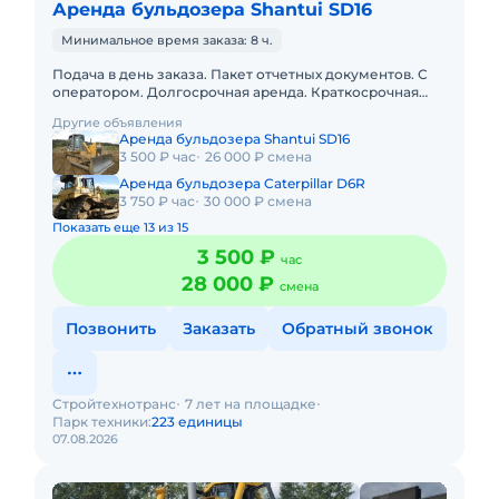
Аренда бульдозера Shantui SD16
Минимальное время заказа: 8 ч.
Подача в день заказа. Пакет отчетных документов. С
оператором. Долгосрочная аренда. Краткосрочная
аренда. Наша компания готова предложить услуги
Другие объявления
бульдозера с оп
Аренда бульдозера Shantui SD16
3 500 ₽ час
26 000 ₽ смена
Аренда бульдозера Caterpillar D6R
3 750 ₽ час
30 000 ₽ смена
Показать еще 13 из 15
3 500 ₽
час
28 000 ₽
смена
Позвонить
Заказать
Обратный звонок
Стройтехнотранс
7 лет на площадке
Парк техники:
223 единицы
07.08.2026