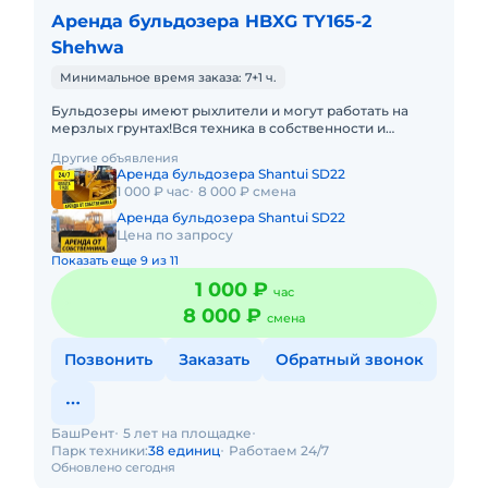
Аренда бульдозера HBXG TY165-2
Shehwa
Минимальное время заказа: 7+1 ч.
Бульдозеры имеют рыхлители и могут работать на
мерзлых грунтах!Вся техника в собственности и
эксплуатируется профессиональными
Другие объявления
механизаторами с опытом работ на
Аренда бульдозера Shantui SD22
1 000 ₽ час
8 000 ₽ смена
Аренда бульдозера Shantui SD22
Цена по запросу
Показать еще 9 из 11
1 000 ₽
час
8 000 ₽
смена
Позвонить
Заказать
Обратный звонок
БашРент
5 лет на площадке
Парк техники:
38 единиц
Работаем 24/7
Обновлено сегодня