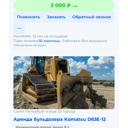
3 000 ₽
час
Позвонить
Заказать
Обратный звонок
РентКИН
12 лет на площадке
Парк техники:
92 единицы
Работаем без выходных
Обновлено сегодня
Санкт-Петербург и ещё 33 города
Аренда бульдозера Komatsu D63E-12
Минимальное время заказа: 8 ч.