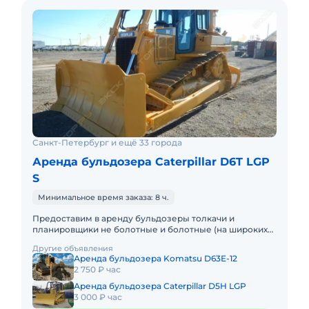
Санкт-Петербург и ещё 33 города
Аренда бульдозера Caterpillar D6T LGP
S
Минимальное время заказа: 8 ч.
Предоставим в аренду бульдозеры толкачи и
планировщики не болотные и болотные (на широких
гусеницах). Минимальный заказ спецтехники - одна
Другие объявления
смена.Доставка осущес
Аренда бульдозера Komatsu D63E-12
2 750 ₽ час
Аренда бульдозера Caterpillar D5H LGP
3 000 ₽ час