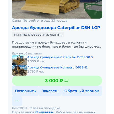
Санкт-Петербург и ещё 33 города
Аренда бульдозера Caterpillar D5H LGP
Минимальное время заказа: 8 ч.
Предоставим в аренду бульдозеры толкачи и
планировщики не болотные и болотные (на широких
гусеницах). Минимальный заказ спецтехники - одна
Другие объявления
смена.Доставка осущес
Аренда бульдозера Caterpillar D6T LGP S
3 000 ₽ час
Аренда бульдозера Komatsu D63E-12
2 750 ₽ час
3 000 ₽
час
Позвонить
Заказать
Обратный звонок
РентКИН
12 лет на площадке
Парк техники:
92 единицы
Работаем без выходных