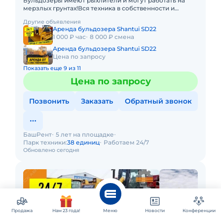
Бульдозеры имеют рыхлители и могут работать на
мерзлых грунтах!Вся техника в собственности и
эксплуатируется профессиональными
Другие объявления
механизаторами с опытом работ на
Аренда бульдозера Shantui SD22
1 000 ₽ час
8 000 ₽ смена
Аренда бульдозера Shantui SD22
Цена по запросу
Показать еще 9 из 11
Цена по запросу
Позвонить
Заказать
Обратный звонок
БашРент
5 лет на площадке
Парк техники:
38 единиц
Работаем 24/7
Обновлено сегодня
Продажа
Нам 23 года!
Меню
Новости
Конференции