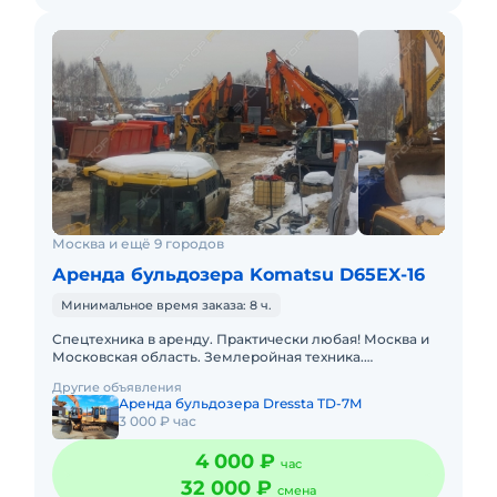
Москва и ещё 9 городов
Аренда бульдозера Komatsu D65EX-16
Минимальное время заказа: 8 ч.
Спецтехника в аренду. Практически любая! Москва и
Московская область. Землеройная техника.
Погрузочная техника. Техника для высотных работ.
Другие объявления
Техника для перев
Аренда бульдозера Dressta TD-7M
3 000 ₽ час
4 000 ₽
час
32 000 ₽
смена