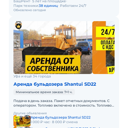
БашРент
5 лет на площадке
Парк техники:
38 единиц
Работаем 24/7
Обновлено сегодня
Уфа и ещё 34 города
Аренда бульдозера Shantui SD22
Минимальное время заказа: 7+1 ч.
Подача в день заказа. Пакет отчетных документов. С
оператором. Топливо включено в стоимость. Топливо
оплачивается отдельно. Долгосрочная аренда.
Другие объявления
Краткосрочная а
Аренда бульдозера Shantui SD22
1 000 ₽ час
8 000 ₽ смена