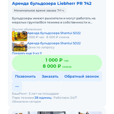
Аренда бульдозера Liebherr PR 742
Минимальное время заказа: 7+1 ч.
Бульдозеры имеют рыхлители и могут работать на
мерзлых грунтах!Вся техника в собственности и
эксплуатируется профессиональными
Другие объявления
механизаторами с опытом работ на
Аренда бульдозера Shantui SD22
1 000 ₽ час
8 000 ₽ смена
Аренда бульдозера Shantui SD22
Цена по запросу
Показать еще 9 из 11
1 000 ₽
час
8 000 ₽
смена
Позвонить
Заказать
Обратный звонок
БашРент
5 лет на площадке
Парк техники:
38 единиц
Работаем 24/7
Обновлено сегодня