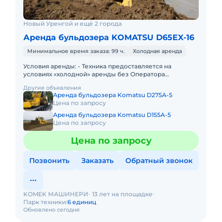
Новый Уренгой и ещё 2 города
Аренда бульдозера KOMATSU D65EX-16
Минимальное время заказа: 99 ч.
Холодная аренда
Условия аренды: - Техника предоставляется на
условиях «холодной» аренды без Оператора
Арендодателя; - Заправка техники осуществляется
Другие объявления
силами и за счет Арендат
Аренда бульдозера Komatsu D275A-5
Цена по запросу
Аренда бульдозера Komatsu D155A-5
Цена по запросу
Цена по запросу
Позвонить
Заказать
Обратный звонок
KOMEK МАШИНЕРИ
13 лет на площадке
Парк техники:
6 единиц
Обновлено сегодня