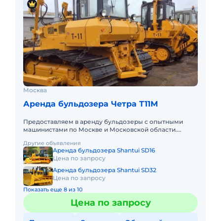
Москва
Аренда бульдозера Четра Т11М
Предоставляем в аренду бульдозеры с опытными
машинистами по Москве и Московской области.
Любой вид аренды. Долгосрочный, краткосрочный
Другие объявления
(почасовой, посменный) Пр
Аренда бульдозера Shantui SD16
Цена по запросу
Аренда бульдозера Shantui SD32
Цена по запросу
Показать еще 8 из 10
Цена по запросу