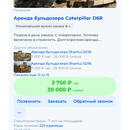
Пушкино
Аренда бульдозера Caterpillar D6R
Минимальное время заказа: 8 ч.
Подача в день заказа. С оператором. Топливо
включено в стоимость. Долгосрочная аренда.
Краткосрочная аренда. Пакет отчетных документов.
Другие объявления
Техника с малой наработк
Аренда бульдозера Shantui SD16
3 500 ₽ час
26 000 ₽ смена
Аренда бульдозера Shantui SD16
3 250 ₽ час
26 000 ₽ смена
Показать еще 13 из 15
3 750 ₽
час
30 000 ₽
смена
Позвонить
Заказать
Обратный звонок
Стройтехнотранс
7 лет на площадке
Парк техники:
223 единицы