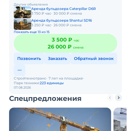
котлованов, траншей, разравнивание грунта, снятие
Другие объявления
растительного с
Аренда бульдозера Caterpillar D6R
3 750 ₽ час
30 000 ₽ смена
Аренда бульдозера Shantui SD16
3 250 ₽ час
26 000 ₽ смена
Показать еще 13 из 15
3 500 ₽
час
26 000 ₽
смена
Позвонить
Заказать
Обратный звонок
Стройтехнотранс
7 лет на площадке
Парк техники:
223 единицы
07.08.2026
Спецпредложения