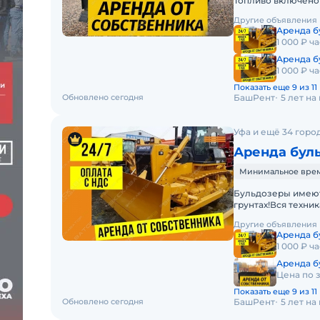
Топливо включено 
Долгосрочная арен
Другие объявления
Аренда б
1 000 ₽ ча
Аренда б
1 000 ₽ ча
Показать еще 9 из 11
Обновлено сегодня
БашРент
5 лет н
Уфа и ещё 34 горо
Аренда бул
Минимальное время 
Бульдозеры имеют
грунтах!Вся техни
профессиональным
Другие объявления
Аренда б
1 000 ₽ ча
Аренда б
Цена по 
Показать еще 9 из 11
Обновлено сегодня
БашРент
5 лет н