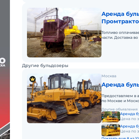
Аренда буль
Промтракто
Топливо оплачивае
части. Доставка в
Другие бульдозеры
Москва
Аренда буль
Предоставляем в 
по Москве и Моско
Долгосрочный, кр
Другие объявления
Аренда б
Цена по 
Аренда б
Цена по 
Показать еще 8 из 10