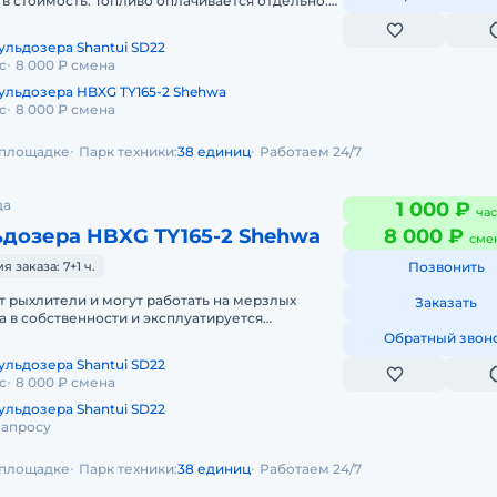
в стоимость. Топливо оплачивается отдельно.
да. Краткосрочная а
ульдозера Shantui SD22
с
8 000 ₽ смена
ульдозера HBXG TY165-2 Shehwa
с
8 000 ₽ смена
а площадке
Парк техники:
38 единиц
Работаем 24/7
да
1 000 ₽
час
ьдозера HBXG TY165-2 Shehwa
8 000 ₽
сме
заказа: 7+1 ч.
Позвонить
 рыхлители и могут работать на мерзлых
Заказать
ка в собственности и эксплуатируется
и механизаторами с опытом работ на
Обратный звон
ульдозера Shantui SD22
с
8 000 ₽ смена
ульдозера Shantui SD22
запросу
а площадке
Парк техники:
38 единиц
Работаем 24/7