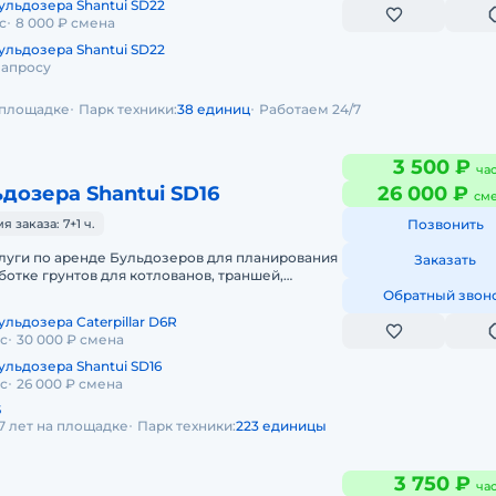
ульдозера Shantui SD22
с
8 000 ₽ смена
ульдозера Shantui SD22
запросу
а площадке
Парк техники:
38 единиц
Работаем 24/7
3 500 ₽
ча
дозера Shantui SD16
26 000 ₽
см
заказа: 7+1 ч.
Позвонить
луги по аренде Бульдозеров для планирования
Заказать
ботке грунтов для котлованов, траншей,
нта, снятие растительного с
Обратный звон
льдозера Caterpillar D6R
ас
30 000 ₽ смена
ульдозера Shantui SD16
ас
26 000 ₽ смена
5
7 лет на площадке
Парк техники:
223 единицы
3 750 ₽
ча