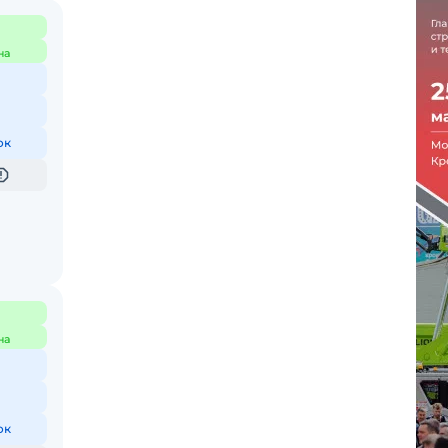
на
ок
на
ок