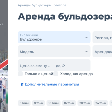
Аренда
бульдозеры
beezone
Аренда бульдозер
Тип техники
Регион, 
Модель
Арендод
Цена за смену от, ₽
до, ₽
Только с ценой
Холодная аренда
Дополнительные параметры
5 тонн
8 тонн
10 тонн
16 тонн
20 тонн
24 тонн