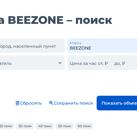
а BEEZONE – поиск
Марка
город, населенный пункт
атель
Цена за час от, ₽
до, ₽
Сбросить
Сохранить поиск
Показать объя
25 тонн
30 тонн
40 тонн
50 тонн
60 тонн