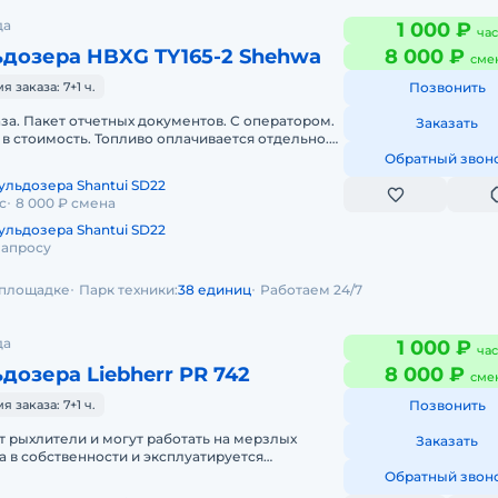
да
1 000 ₽
час
ьдозера HBXG TY165-2 Shehwa
8 000 ₽
сме
заказа: 7+1 ч.
Позвонить
аза. Пакет отчетных документов. С оператором.
Заказать
в стоимость. Топливо оплачивается отдельно.
да. Краткосрочная а
Обратный звон
ульдозера Shantui SD22
с
8 000 ₽ смена
ульдозера Shantui SD22
запросу
а площадке
Парк техники:
38 единиц
Работаем 24/7
да
1 000 ₽
час
дозера Liebherr PR 742
8 000 ₽
сме
заказа: 7+1 ч.
Позвонить
 рыхлители и могут работать на мерзлых
Заказать
ка в собственности и эксплуатируется
и механизаторами с опытом работ на
Обратный звон