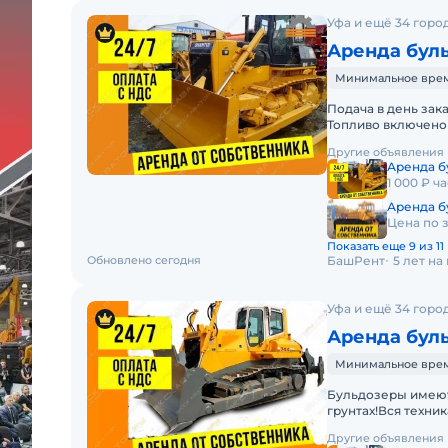
Уфа и ещё 34 горо
Аренда бул
Минимальное время 
Подача в день зак
Топливо включено 
Долгосрочная арен
Другие объявления
Аренда б
1 000 ₽ ча
Аренда б
Цена по 
Показать еще 9 из 11
Обновлено сегодня
БашРент
5 лет н
Уфа и ещё 34 горо
Аренда буль
Минимальное время 
Бульдозеры имеют
грунтах!Вся техни
профессиональным
Другие объявления