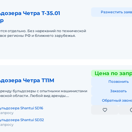
Разместить заяв
дозера Четра Т-35.01
р
тся отдельно. Без нареканий по технической
о все регионы РФ и ближнего зарубежья.
Цена по зап
дозера Четра Т11М
Позвонить
аренду бульдозеры с опытными машинистами
Заказать
вской области. Любой вид аренды.
аткосрочный (почасовой, посменный) Пр
Обратный звон
ульдозера Shantui SD16
запросу
ульдозера Shantui SD32
запросу