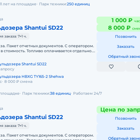
11 лет на площадке
Парк техники:
250 единиц
да
1 000 ₽
час
дозера Shantui SD22
8 000 ₽
сме
заказа: 7+1 ч.
Позвонить
аза. Пакет отчетных документов. С оператором.
Заказать
в стоимость. Топливо оплачивается отдельно.
да. Краткосрочная а
Обратный звон
ульдозера Shantui SD22
запросу
ульдозера HBXG TY165-2 Shehwa
с
8 000 ₽ смена
а площадке
Парк техники:
38 единиц
Работаем 24/7
да
Цена по зап
дозера Shantui SD22
Позвонить
заказа: 7+1 ч.
Заказать
аза. Пакет отчетных документов. С оператором.
Обратный звон