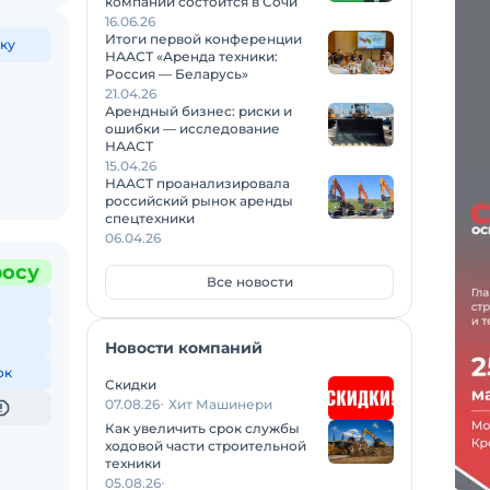
компаний состоится в Сочи
16.06.26
Итоги первой конференции
ку
НААСТ «Аренда техники:
Россия — Беларусь»
21.04.26
Арендный бизнес: риски и
ошибки — исследование
НААСТ
15.04.26
НААСТ проанализировала
российский рынок аренды
спецтехники
06.04.26
росу
Все новости
Новости компаний
ок
Скидки
07.08.26
Хит Машинери
Как увеличить срок службы
ходовой части строительной
техники
05.08.26