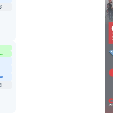
на
ок