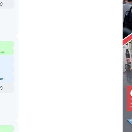
с
ена
ок
с