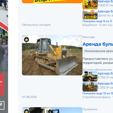
Аренда б
1 000 ₽ ча
Аренда б
Цена по 
Показать еще 9 из 11
Обновлено сегодня
БашРент
5 лет н
Москва
Аренда буль
Минимальное время 
Предоставляем ус
территорий, разра
разравнивание гру
Другие объявления
Аренда бу
3 750 ₽ ч
Аренда б
3 250 ₽ ч
Показать еще 13 из 1
07.08.2026
Стройтехнотранс
Пушкино