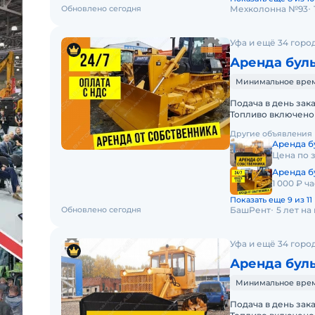
Обновлено сегодня
Мехколонна №93
Уфа и ещё 34 горо
Аренда буль
Минимальное время 
Подача в день зак
Топливо включено 
Долгосрочная арен
Другие объявления
Аренда б
Цена по 
Аренда б
1 000 ₽ ча
Показать еще 9 из 11
Обновлено сегодня
БашРент
5 лет н
Уфа и ещё 34 горо
Аренда буль
Минимальное время 
Подача в день зак