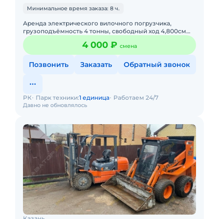
Минимальное время заказа: 8 ч.
Аренда электрического вилочного погрузчика,
грузоподъёмность 4 тонны, свободный ход 4,800см
Без оператора. С оператором. Долгосрочная аренда.
4 000 ₽
смена
Подача в день зак
Позвонить
Заказать
Обратный звонок
РК
Парк техники:
1 единица
Работаем 24/7
Давно не обновлялось
Казань