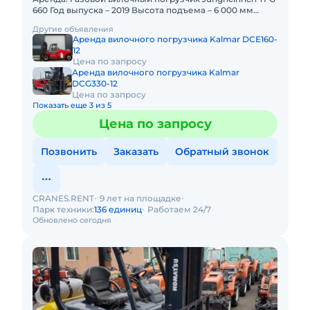
660 Год выпуска – 2019 Высота подъема – 6 000 мм
Длина вил – 2 400 мм С механизмом бокового
Другие объявления
смещения
Аренда вилочного погрузчика Kalmar DCE160-
12
Цена по запросу
Аренда вилочного погрузчика Kalmar
DCG330-12
Цена по запросу
Показать еще 3 из 5
Цена по запросу
Позвонить
Заказать
Обратный звонок
CRANES.RENT
9 лет на площадке
Парк техники:
136 единиц
Работаем 24/7
Обновлено сегодня