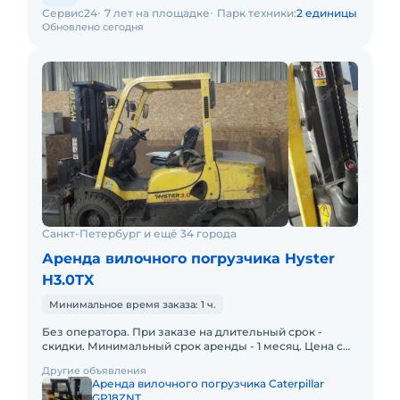
Сервис24
7 лет на площадке
Парк техники:
2 единицы
Обновлено сегодня
Санкт-Петербург и ещё 34 города
Аренда вилочного погрузчика Hyster
H3.0TX
Минимальное время заказа: 1 ч.
Без оператора. При заказе на длительный срок -
скидки. Минимальный срок аренды - 1 месяц. Цена с
учетом НДС. Цена указана за 1 месяц. Оборудование
Другие объявления
зарегистриров
Аренда вилочного погрузчика Caterpillar
GP18ZNT