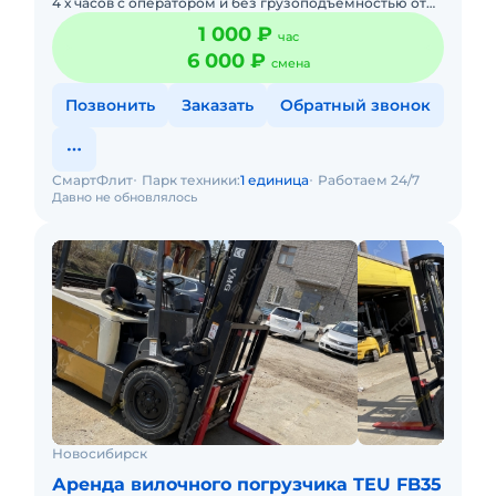
4 х часов с оператором и без грузоподъемностью от
1,5 тонны до 6 тон. При аренде на длительный срок
1 000 ₽
час
скидки!
6 000 ₽
смена
Позвонить
Заказать
Обратный звонок
СмартФлит
Парк техники:
1 единица
Работаем 24/7
Давно не обновлялось
Новосибирск
Аренда вилочного погрузчика TEU FB35