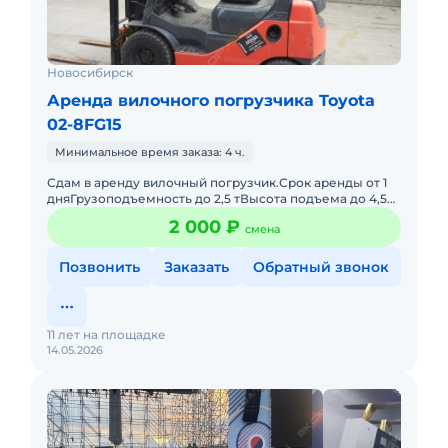
Новосибирск
Аренда вилочного погрузчика Toyota
02-8FG15
Минимальное время заказа: 4 ч.
Сдам в аренду вилочный погрузчик.Срок аренды от 1
дняГрузоподъемность до 2,5 тВысота подъема до 4,5
мВид топлива газ/бензин/дизель (на выбор)Условия-
2 000 ₽
смена
предоплата.
Позвонить
Заказать
Обратный звонок
11 лет на площадке
14.05.2026