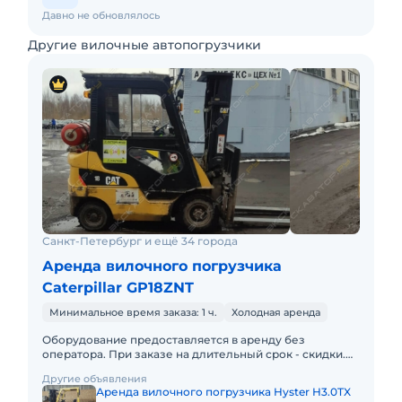
Давно не обновлялось
Другие вилочные автопогрузчики
Санкт-Петербург и ещё 34 города
Аренда вилочного погрузчика
Caterpillar GP18ZNT
Минимальное время заказа: 1 ч.
Холодная аренда
Оборудование предоставляется в аренду без
оператора. При заказе на длительный срок - скидки.
Минимальный срок аренды - 1 месяц.Цена с учетом
Другие объявления
НДС, указана за 1 м
Аренда вилочного погрузчика Hyster H3.0TX