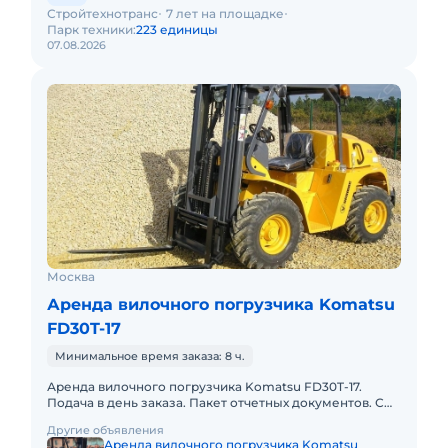
Стройтехнотранс
7 лет на площадке
Парк техники:
223 единицы
07.08.2026
Москва
Аренда вилочного погрузчика Komatsu
FD30T-17
Минимальное время заказа: 8 ч.
Аренда вилочного погрузчика Komatsu FD30T-17.
Подача в день заказа. Пакет отчетных документов. С
оператором. Топливо включено в стоимость.
Другие объявления
Долгосрочная аренда.
Аренда вилочного погрузчика Komatsu