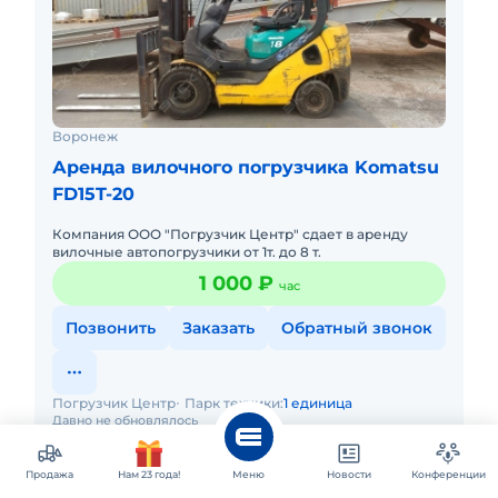
Воронеж
Аренда вилочного погрузчика Komatsu
FD15T-20
Компания ООО "Погрузчик Центр" сдает в аренду
вилочные автопогрузчики от 1т. до 8 т.
1 000 ₽
час
Позвонить
Заказать
Обратный звонок
Погрузчик Центр
Парк техники:
1 единица
Давно не обновлялось
Продажа
Нам 23 года!
Меню
Новости
Конференции