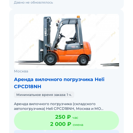
Давно не обновлялось
Москва
Аренда вилочного погрузчика Heli
CPCD18NH
Минимальное время заказа: 1 ч.
Аренда вилочного погрузчика (складского
автопогрузчика) Heli CPCD18NH, Москва и МО
Предлагаем широкий ассортимент современной
250 ₽
час
складской техники Heli и Wecan, о
2 000 ₽
смена