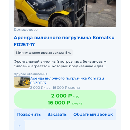
Домодедово
Аренда вилочного погрузчика Komatsu
FD25T-17
Минимальное время заказа: 8 ч.
Фронтальный вилочный погрузчик с бензиновым
силовым агрегатом, который предназначен для
выполнения разного рода складских операций. К его
Другие объявления
особенностям относятся
Аренда вилочного погрузчика Komatsu
FD30T-17
2 000 ₽ час
16 000 ₽ смена
2 000 ₽
час
16 000 ₽
смена
Позвонить
Заказать
Обратный звонок