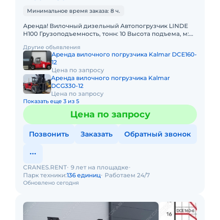
Минимальное время заказа: 8 ч.
Аренда! Вилочный дизельный Автопогрузчик LINDE
H100 Грузоподъемность, тонн: 10 Высота подъема, м:
5.5 Тип двигателя: Дизель Грузоподъемность стрелы,
Другие объявления
тонн:
Аренда вилочного погрузчика Kalmar DCE160-
12
Цена по запросу
Аренда вилочного погрузчика Kalmar
DCG330-12
Цена по запросу
Показать еще 3 из 5
Цена по запросу
Позвонить
Заказать
Обратный звонок
CRANES.RENT
9 лет на площадке
Парк техники:
136 единиц
Работаем 24/7
Обновлено сегодня