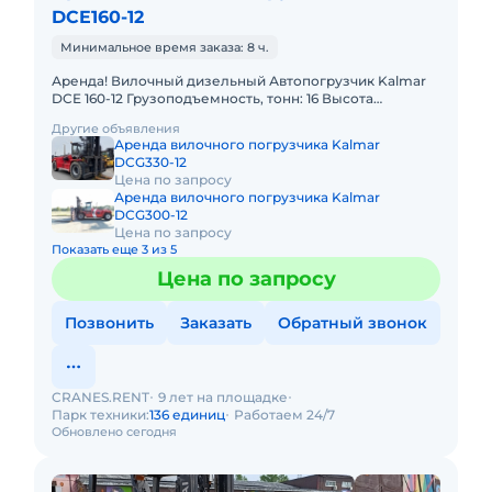
DCE160-12
Минимальное время заказа: 8 ч.
Аренда! Вилочный дизельный Автопогрузчик Kalmar
DCE 160-12 Грузоподъемность, тонн: 16 Высота
подъема, м: 5.5 Тип двигателя: Дизель
Другие объявления
Грузоподъемность стрелы
Аренда вилочного погрузчика Kalmar
DCG330-12
Цена по запросу
Аренда вилочного погрузчика Kalmar
DCG300-12
Цена по запросу
Показать еще 3 из 5
Цена по запросу
Позвонить
Заказать
Обратный звонок
CRANES.RENT
9 лет на площадке
Парк техники:
136 единиц
Работаем 24/7
Обновлено сегодня