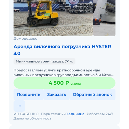
Домодедово
Аренда вилочного погрузчика HYSTER
3.0
Минимальное время заказа: 7+1 ч.
Предоставляем услуги краткосрочной аренды
вилочных погрузчиков грузоподъемностью 3 и 16тонн.
Оперативно осуществляем доставку техники на Ваш
4 500 ₽
смена
объект. Качественно
Позвонить
Заказать
Обратный звонок
ИП БАБЕНКО
Парк техники:
1 единица
Работаем 24/7
Давно не обновлялось