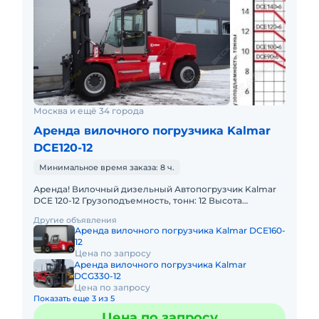
Москва и ещё 34 города
Аренда вилочного погрузчика Kalmar
DCE120-12
Минимальное время заказа: 8 ч.
Аренда! Вилочный дизельный Автопогрузчик Kalmar
DCE 120-12 Грузоподъемность, тонн: 12 Высота
подъема, м: 5.5 Тип двигателя: Дизель
Другие объявления
Грузоподъемность стрелы
Аренда вилочного погрузчика Kalmar DCE160-
12
Цена по запросу
Аренда вилочного погрузчика Kalmar
DCG330-12
Цена по запросу
Показать еще 3 из 5
Цена по запросу