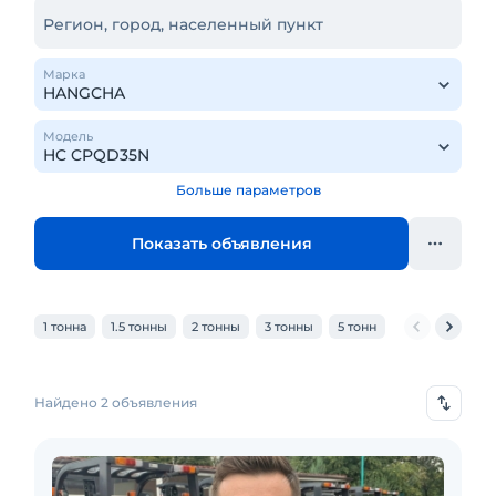
Регион, город, населенный пункт
Марка
Модель
Больше параметров
Показать объявления
1 тонна
1.5 тонны
2 тонны
3 тонны
5 тонн
6 тонн
7 то
Найдено 2 объявления