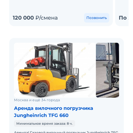
120 000
₽/смена
По з
Позвонить
Москва и ещё 34 города
Аренда вилочного погрузчика
Jungheinrich TFG 660
Минимальное время заказа: 8 ч.
Аренда! Газовой вилочный погрузчик Jungheinrich TFG