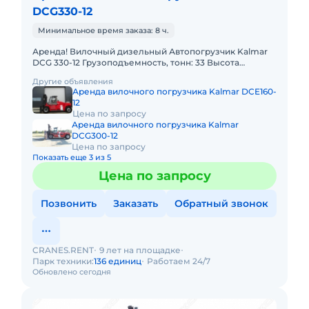
DCG330-12
Минимальное время заказа: 8 ч.
Аренда! Вилочный дизельный Автопогрузчик Kalmar
DCG 330-12 Грузоподъемность, тонн: 33 Высота
подъема, м: 5.5 Тип двигателя: Дизель
Другие объявления
Грузоподъемность стрелы
Аренда вилочного погрузчика Kalmar DCE160-
12
Цена по запросу
Аренда вилочного погрузчика Kalmar
DCG300-12
Цена по запросу
Показать еще 3 из 5
Цена по запросу
Позвонить
Заказать
Обратный звонок
CRANES.RENT
9 лет на площадке
Парк техники:
136 единиц
Работаем 24/7
Обновлено сегодня