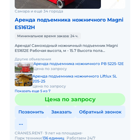
Самара и ещё 34 города
Аренда подъемника ножничного Magni
ES1612H
Минимальное время заказа: 24 ч.
Аренда! Самоходный ножничный подъемник Magni
ES1612E Рабочая высота, м - 15.7 Высота пола
платформы, м - 13.7 Максимальная грузоподъемность,
Другие объявления
кг - 200 Вес по
Аренда подъемника ножничного PB S225-12E
Цена по запросу
Аренда подъемника ножничного Liftlux SL
205-25
Цена по запросу
Показать еще 5 из 7
Цена по запросу
Позвонить
Заказать
Обратный звонок
CRANES.RENT
9 лет на площадке
Парк техники:
136 единиц
Работаем 24/7