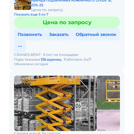
Аренда подъемника ножничного Liftlux SL
205-25
Цена по запросу
Показать еще 5 из 7
Цена по запросу
Позвонить
Заказать
Обратный звонок
CRANES.RENT
9 лет на площадке
Парк техники:
136 единиц
Работаем 24/7
Обновлено сегодня
Самара и ещё 34 города