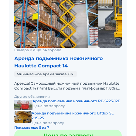
Самара и ещё 34 города
Аренда подъемника ножничного
Haulotte Compact 14
Минимальное время заказа: 8 ч.
Аренда! Самоходный ножничный подъемник Haulotte
Compact 14 (14m) Высота подъема платформы: 11.80м
Размер платформы: 1,20 x 2,30m Выдвижная секция
Другие объявления
платформы:
Аренда подъемника ножничного PB S225-12E
Цена по запросу
Аренда подъемника ножничного Liftlux SL
205-25
Цена по запросу
Показать еще 5 из 7
Цена по запросу