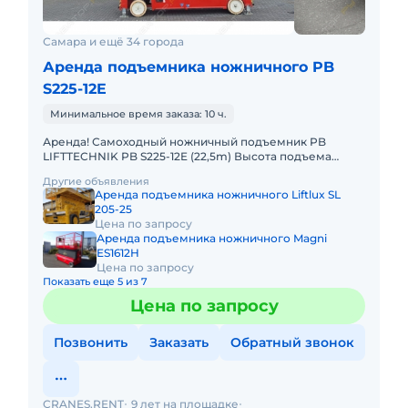
Самара и ещё 34 города
Аренда подъемника ножничного PB
S225-12E
Минимальное время заказа: 10 ч.
Аренда! Самоходный ножничный подъемник PB
LIFTTECHNIK PB S225-12E (22,5m) Высота подъема
платформы, рабочая: 22.50м Размер платформы:
Другие объявления
ширина 1,22 x длина 4m
Аренда подъемника ножничного Liftlux SL
205-25
Цена по запросу
Аренда подъемника ножничного Magni
ES1612H
Цена по запросу
Показать еще 5 из 7
Цена по запросу
Позвонить
Заказать
Обратный звонок
CRANES.RENT
9 лет на площадке