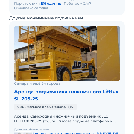
Парк техники:
136 единиц
Работаем 24/7
Обновлено сегодня
Другие ножничные подъемники
Самара и ещё 34 города
Аренда подъемника ножничного Liftlux
SL 205-25
Минимальное время заказа: 10 ч.
Аренда! Самоходный ножничный подъемник JLG
LIFTLUX 205-25 (22,5m) Высота подъема платформы,
рабочая: 22.50м Размер платформы: 2,55 x 5,7m
Другие объявления
Выдвижная секция
Аренда подъемника ножничного PB S225-12E