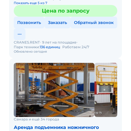
Показать еще 5 из 7
Цена по запросу
Позвонить
Заказать
Обратный звонок
CRANES.RENT
9 лет на площадке
Парк техники:
136 единиц
Работаем 24/7
Обновлено сегодня
Самара и ещё 34 города
Аренда подъемника ножничного