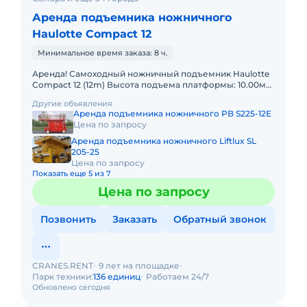
Аренда подъемника ножничного
Haulotte Compact 12
Минимальное время заказа: 8 ч.
Аренда! Самоходный ножничный подъемник Haulotte
Compact 12 (12m) Высота подъема платформы: 10.00м
Размер платформы: 1,20 x 2,30m Выдвижная секция
Другие объявления
платформы
Аренда подъемника ножничного PB S225-12E
Цена по запросу
Аренда подъемника ножничного Liftlux SL
205-25
Цена по запросу
Показать еще 5 из 7
Цена по запросу
Позвонить
Заказать
Обратный звонок
CRANES.RENT
9 лет на площадке
Парк техники:
136 единиц
Работаем 24/7
Обновлено сегодня