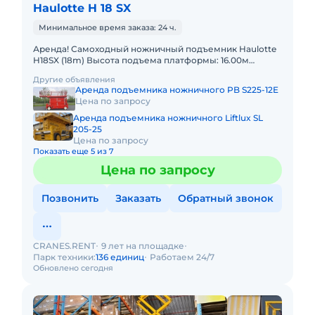
Haulotte H 18 SX
Минимальное время заказа: 24 ч.
Аренда! Самоходный ножничный подъемник Haulotte
H18SX (18m) Высота подъема платформы: 16.00м
Размер платформы: 1,89 x 4,00m Выдвижная секция
Другие объявления
платформы: 2 x 1
Аренда подъемника ножничного PB S225-12E
Цена по запросу
Аренда подъемника ножничного Liftlux SL
205-25
Цена по запросу
Показать еще 5 из 7
Цена по запросу
Позвонить
Заказать
Обратный звонок
CRANES.RENT
9 лет на площадке
Парк техники:
136 единиц
Работаем 24/7
Обновлено сегодня