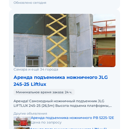
Обновлено сегодня
Самара и ещё 34 города
Аренда подъемника ножничного JLG
245-25 Liftlux
Минимальное время заказа: 24 ч.
Аренда! Самоходный ножничный подъемник JLG
LIFTLUX 245-25 (26,5m) Высота подъема платформы,
рабочая: 26.50м Размер платформы: 2,50 x 5,78m
Другие объявления
Выдвижная секция п
Аренда подъемника ножничного PB S225-12E
Цена по запросу