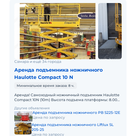
Самара и ещё 34 города
Аренда подъемника ножничного
Haulotte Compact 10 N
Минимальное время заказа: 8 ч.
Аренда! Самоходный ножничный подъемник Haulotte
Compact 10N (10m) Высота подъема платформы: 8.00м
Размер платформы: 0,80 x 2,30m Выдвижная секция
Другие объявления
платформы:
Аренда подъемника ножничного PB S225-12E
Цена по запросу
Аренда подъемника ножничного Liftlux SL
205-25
Цена по запросу