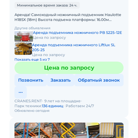
Минимальное время заказа: 24 ч.
Аренда! Самоходный ножничный подъемник Haulotte
H18SX (18m) Высота подъема платформы: 16.00м
Размер платформы: 1,89 x 4,00m Выдвижная секция
Другие объявления
платформы: 2 x 1
Аренда подъемника ножничного PB S225-12E
Цена по запросу
Аренда подъемника ножничного Liftlux SL
205-25
Цена по запросу
Показать еще 5 из 7
Цена по запросу
Позвонить
Заказать
Обратный звонок
CRANES.RENT
9 лет на площадке
Парк техники:
136 единиц
Работаем 24/7
Обновлено сегодня