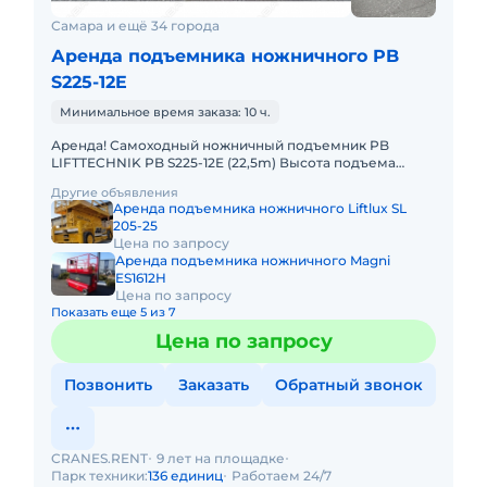
Самара и ещё 34 города
Аренда подъемника ножничного PB
S225-12E
Минимальное время заказа: 10 ч.
Аренда! Самоходный ножничный подъемник PB
LIFTTECHNIK PB S225-12E (22,5m) Высота подъема
платформы, рабочая: 22.50м Размер платформы:
Другие объявления
ширина 1,22 x длина 4m
Аренда подъемника ножничного Liftlux SL
205-25
Цена по запросу
Аренда подъемника ножничного Magni
ES1612H
Цена по запросу
Показать еще 5 из 7
Цена по запросу
Позвонить
Заказать
Обратный звонок
CRANES.RENT
9 лет на площадке
Парк техники:
136 единиц
Работаем 24/7