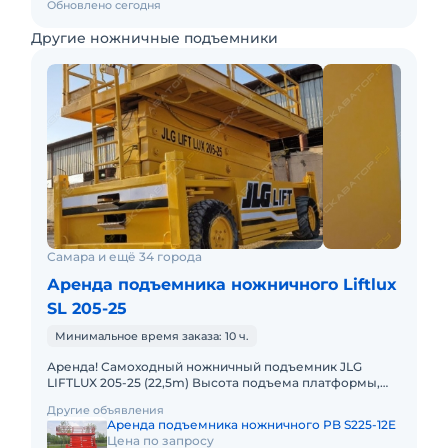
Обновлено сегодня
Другие ножничные подъемники
Самара и ещё 34 города
Аренда подъемника ножничного Liftlux
SL 205-25
Минимальное время заказа: 10 ч.
Аренда! Самоходный ножничный подъемник JLG
LIFTLUX 205-25 (22,5m) Высота подъема платформы,
рабочая: 22.50м Размер платформы: 2,55 x 5,7m
Другие объявления
Выдвижная секция
Аренда подъемника ножничного PB S225-12E
Цена по запросу