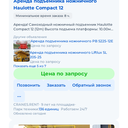
Аренда подъемника ножничного
Haulotte Compact 12
Минимальное время заказа: 8 ч.
Аренда! Самоходный ножничный подъемник Haulotte
Compact 12 (12m) Высота подъема платформы: 10.00м
Размер платформы: 1,20 x 2,30m Выдвижная секция
Другие объявления
платформы
Аренда подъемника ножничного PB S225-12E
Цена по запросу
Аренда подъемника ножничного Liftlux SL
205-25
Цена по запросу
Показать еще 5 из 7
Цена по запросу
Позвонить
Заказать
Обратный звонок
CRANES.RENT
9 лет на площадке
Парк техники:
136 единиц
Работаем 24/7
Обновлено сегодня