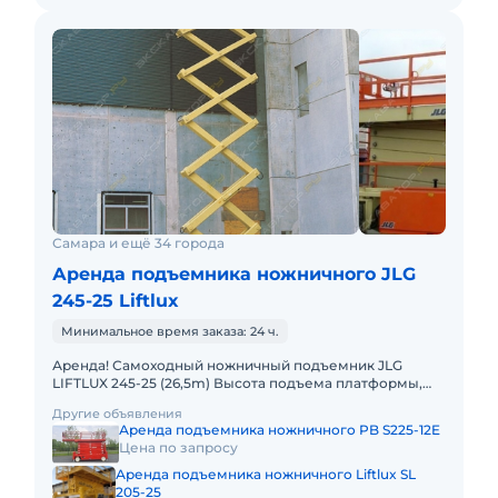
Самара и ещё 34 города
Аренда подъемника ножничного JLG
245-25 Liftlux
Минимальное время заказа: 24 ч.
Аренда! Самоходный ножничный подъемник JLG
LIFTLUX 245-25 (26,5m) Высота подъема платформы,
рабочая: 26.50м Размер платформы: 2,50 x 5,78m
Другие объявления
Выдвижная секция п
Аренда подъемника ножничного PB S225-12E
Цена по запросу
Аренда подъемника ножничного Liftlux SL
205-25