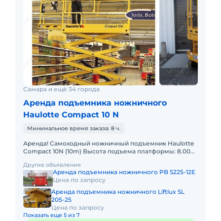
Самара и ещё 34 города
Аренда подъемника ножничного
Haulotte Compact 10 N
Минимальное время заказа: 8 ч.
Аренда! Самоходный ножничный подъемник Haulotte
Compact 10N (10m) Высота подъема платформы: 8.00м
Размер платформы: 0,80 x 2,30m Выдвижная секция
Другие объявления
платформы:
Аренда подъемника ножничного PB S225-12E
Цена по запросу
Аренда подъемника ножничного Liftlux SL
205-25
Цена по запросу
Показать еще 5 из 7