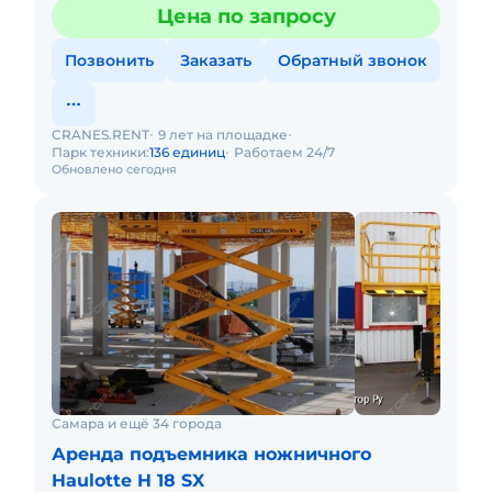
Цена по запросу
Позвонить
Заказать
Обратный звонок
CRANES.RENT
9 лет на площадке
Парк техники:
136 единиц
Работаем 24/7
Обновлено сегодня
Самара и ещё 34 города
Аренда подъемника ножничного
Haulotte H 18 SX