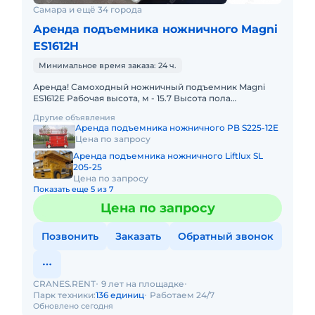
Самара и ещё 34 города
Аренда подъемника ножничного Magni
ES1612H
Минимальное время заказа: 24 ч.
Аренда! Самоходный ножничный подъемник Magni
ES1612E Рабочая высота, м - 15.7 Высота пола
платформы, м - 13.7 Максимальная грузоподъемность,
Другие объявления
кг - 200 Вес по
Аренда подъемника ножничного PB S225-12E
Цена по запросу
Аренда подъемника ножничного Liftlux SL
205-25
Цена по запросу
Показать еще 5 из 7
Цена по запросу
Позвонить
Заказать
Обратный звонок
CRANES.RENT
9 лет на площадке
Парк техники:
136 единиц
Работаем 24/7
Обновлено сегодня