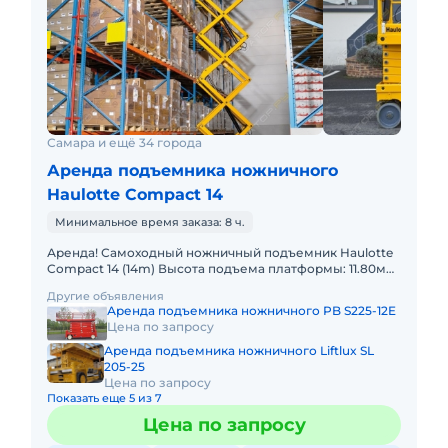
Самара и ещё 34 города
Аренда подъемника ножничного
Haulotte Compact 14
Минимальное время заказа: 8 ч.
Аренда! Самоходный ножничный подъемник Haulotte
Compact 14 (14m) Высота подъема платформы: 11.80м
Размер платформы: 1,20 x 2,30m Выдвижная секция
Другие объявления
платформы:
Аренда подъемника ножничного PB S225-12E
Цена по запросу
Аренда подъемника ножничного Liftlux SL
205-25
Цена по запросу
Показать еще 5 из 7
Цена по запросу