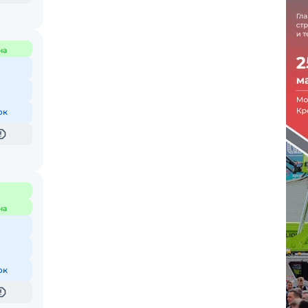
на
ок
на
ок