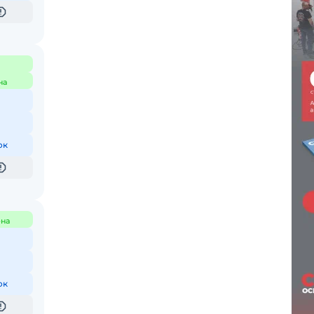
на
ок
на
ок