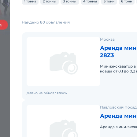
1 тонна
2 тонны
3 тонны
4 тонны
5 тонн
6 тонн
Найдено 80 объявлений
Москва
Аренда мин
28Z3
Миниэкскаватор в 
ковша от 0,1 до 0,
долгосрочной аре
Давно не обновлялось
Павловский Посад
Аренда мин
Аренда мини-экск