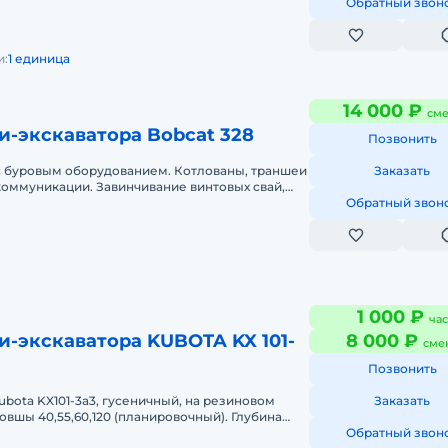
Обратный звон
и:
1 единица
14 000 ₽
сме
и-экскаватора Bobcat 328
Позвонить
с буровым оборудованием. Котлованы, траншеи
Заказать
коммуникации. Завинчивание винтовых свай,
 ТИСЭ. Планирование. Есть
Обратный звон
1 000 ₽
час
-экскаватора KUBOTA KX 101-
8 000 ₽
сме
Позвонить
bota KX101-3a3, гусеничный, на резиновом
Заказать
 Ковшы 40,55,60,120 (планировочный). Глубина
каваторщик с большим о
Обратный звон