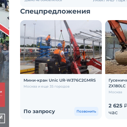
Давно не обновлялось
УМиАТ №63
Парк 
Спецпредложения
Мини-кран Unic UR-W376C2GMRS
Гусенич
ZX180LC
Москва и еще 35 городов
Москва
2 625
₽
По запросу
Позвонить
час