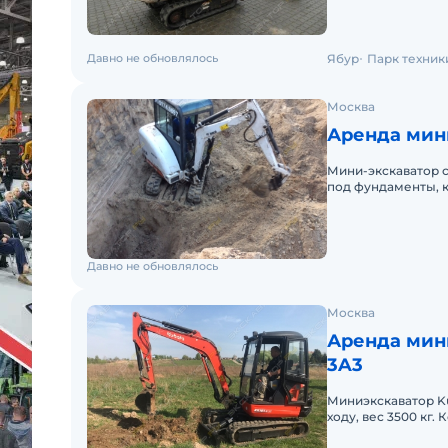
Давно не обновлялось
Ябур
Парк техник
Москва
Аренда мин
Мини-экскаватор 
под фундаменты, 
расширение свай -
Давно не обновлялось
Москва
Аренда мини
3A3
Миниэкскаватор Ku
ходу, вес 3500 кг.
копки до 3 м. Экс