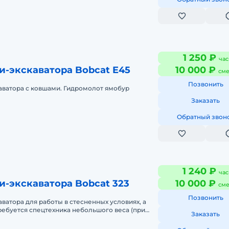
1 250 ₽
час
и-экскаватора Bobcat E45
10 000 ₽
сме
Позвонить
аватора с ковшами. Гидромолот ямобур
Заказать
Обратный звон
1 240 ₽
час
-экскаватора Bobcat 323
10 000 ₽
сме
Позвонить
ватора для работы в стесненных условиях, а
требуется спецтехника небольшого веса (при
Заказать
работе над метрополитеном); · Ра