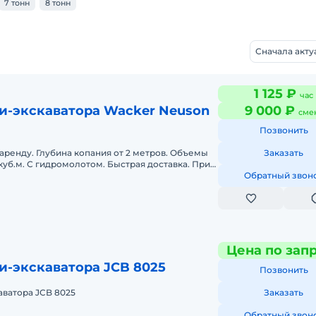
7 тонн
8 тонн
Сначала акт
1 125 ₽
час
и-экскаватора Wacker Neuson
9 000 ₽
сме
Позвонить
аренду. Глубина копания от 2 метров. Объемы
Заказать
2 куб.м. С гидромолотом. Быстрая доставка. При
нде действуют скид
Обратный звон
Цена по зап
и-экскаватора JCB 8025
Позвонить
аватора JCB 8025
Заказать
Обратный звон