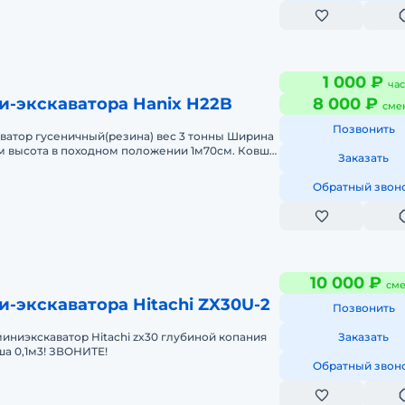
1 000 ₽
час
и-экскаватора Hanix H22B
8 000 ₽
сме
Позвонить
ватор гусеничный(резина) вес 3 тонны Ширина
м высота в походном положении 1м70см. Ковши
Заказать
 см глубина копания д
Обратный звон
10 000 ₽
сме
-экскаватора Hitachi ZX30U-2
Позвонить
миниэкскаватор Hitachi zx30 глубиной копания
Заказать
ша 0,1м3! ЗВОНИТЕ!
Обратный звон