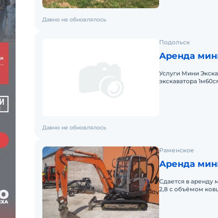
Давно не обновлялось
Подольск
Аренда мин
Услуги Мини Экска
экскаватора 1м60с
ширина 50 см И 30
Давно не обновлялось
Раменское
Аренда мини
Сдается в аренду 
2,8 с объёмом ков