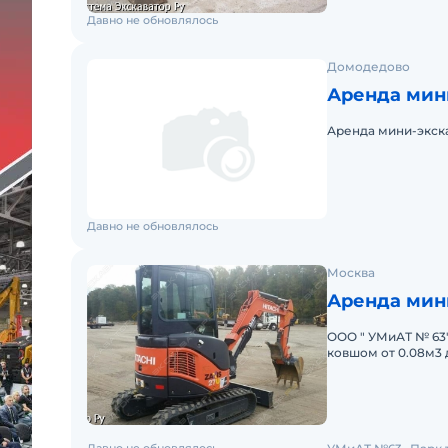
Давно не обновлялось
Домодедово
Аренда мин
Аренда мини-экска
Давно не обновлялось
Москва
Аренда мини
ООО " УМиАТ № 63"
ковшом от 0.08м3 д
цена за смену от 8