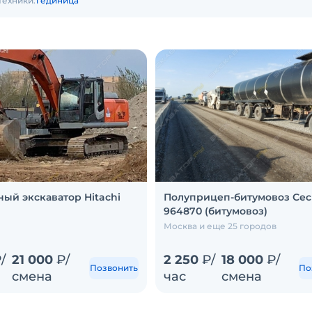
техники:
1 единица
ный экскаватор Hitachi
Полуприцеп-битумовоз Сес
964870 (битумовоз)
Москва и еще 25 городов
/
21 000
₽/
2 250
₽/
18 000
₽/
Позвонить
По
смена
час
смена