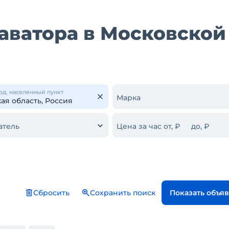
аватора в Московской
од, населенный пункт
Марка
атель
Цена за час от, ₽
до, ₽
Сбросить
Сохранить поиск
Показать объя