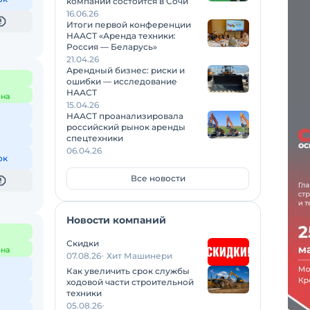
компаний состоится в Сочи
16.06.26
Итоги первой конференции
НААСТ «Аренда техники:
Россия — Беларусь»
21.04.26
Арендный бизнес: риски и
ошибки — исследование
НААСТ
на
15.04.26
НААСТ проанализировала
российский рынок аренды
спецтехники
06.04.26
ок
Все новости
Новости компаний
Скидки
на
07.08.26
Хит Машинери
Как увеличить срок службы
ходовой части строительной
техники
05.08.26