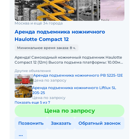
Москва и ещё 34 города
Аренда подъемника ножничного
Haulotte Compact 12
Минимальное время заказа: 8 ч.
Аренда! Самоходный ножничный подъемник Haulotte
Compact 12 (12m) Высота подъема платформы: 10.00м
Размер платформы: 1,20 x 2,30m Выдвижная секция
Другие объявления
платформы
Аренда подъемника ножничного PB S225-12E
Цена по запросу
Аренда подъемника ножничного Liftlux SL
205-25
Цена по запросу
Показать еще 5 из 7
Цена по запросу
Позвонить
Заказать
Обратный звонок