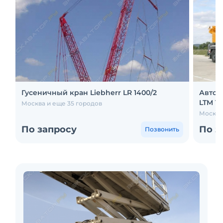
Гусеничный кран Liebherr LR 1400/2
Авток
LTM 12
Москва и еще 35 городов
Москва
По запросу
По з
Позвонить