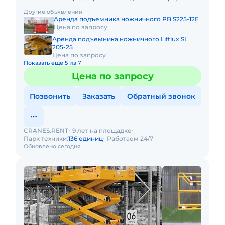
рабочая: 26.50м Размер платформы: 2,50 x 5,78m
Другие объявления
Выдвижная секция п
Аренда подъемника ножничного PB S225-12E
Цена по запросу
Аренда подъемника ножничного Liftlux SL
205-25
Цена по запросу
Показать еще 5 из 7
Цена по запросу
Позвонить
Заказать
Обратный звонок
CRANES.RENT
9 лет на площадке
Парк техники:
136 единиц
Работаем 24/7
Обновлено сегодня