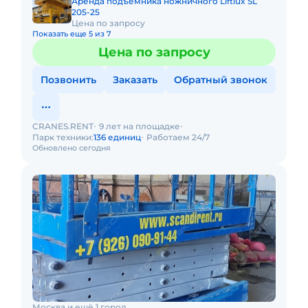
Аренда подъемника ножничного Liftlux SL
205-25
Цена по запросу
Показать еще 5 из 7
Цена по запросу
Позвонить
Заказать
Обратный звонок
CRANES.RENT
9 лет на площадке
Парк техники:
136 единиц
Работаем 24/7
Обновлено сегодня
Москва и ещё 1 город