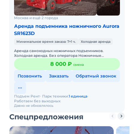
Москва и ещё 2 города
Аренда подъемника ножничного Aurora
SR1623D
Минимальное время заказа: 7+1 ч.
Холодная аренда
Аренда самоходных ножничных подъемников.
Холодная аренда. Без оператора Ножничные
подъемники AURORA: — Рабочая высота: 6-18 м. —
8 000 ₽
смена
Грузоподъемность: 230-680 кг.
Позвонить
Заказать
Обратный звонок
Подъем Рент
Парк техники:
1 единица
Работаем без выходных
Давно не обновлялось
Спецпредложения