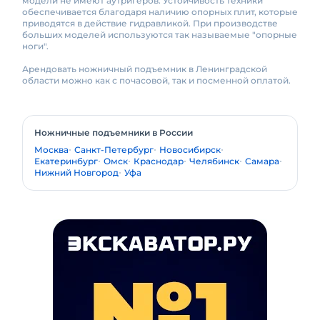
модели не имеют аутригеров. Устойчивость техники
обеспечивается благодаря наличию опорных плит, которые
приводятся в действие гидравликой. При производстве
больших моделей используются так называемые "опорные
ноги".
Арендовать ножничный подъемник в Ленинградской
области можно как с почасовой, так и посменной оплатой.
Ножничные подъемники в России
Москва
Санкт-Петербург
Новосибирск
Екатеринбург
Омск
Краснодар
Челябинск
Самара
Нижний Новгород
Уфа