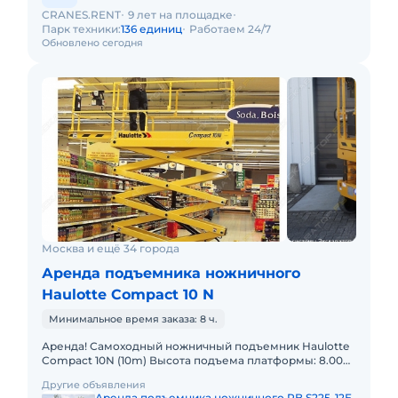
CRANES.RENT
9 лет на площадке
Парк техники:
136 единиц
Работаем 24/7
Обновлено сегодня
Москва и ещё 34 города
Аренда подъемника ножничного
Haulotte Compact 10 N
Минимальное время заказа: 8 ч.
Аренда! Самоходный ножничный подъемник Haulotte
Compact 10N (10m) Высота подъема платформы: 8.00м
Размер платформы: 0,80 x 2,30m Выдвижная секция
Другие объявления
платформы:
Аренда подъемника ножничного PB S225-12E