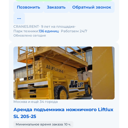
Позвонить
Заказать
Обратный звонок
CRANES.RENT
9 лет на площадке
Парк техники:
136 единиц
Работаем 24/7
Обновлено сегодня
Москва и ещё 34 города
Аренда подъемника ножничного Liftlux
SL 205-25
Минимальное время заказа: 10 ч.