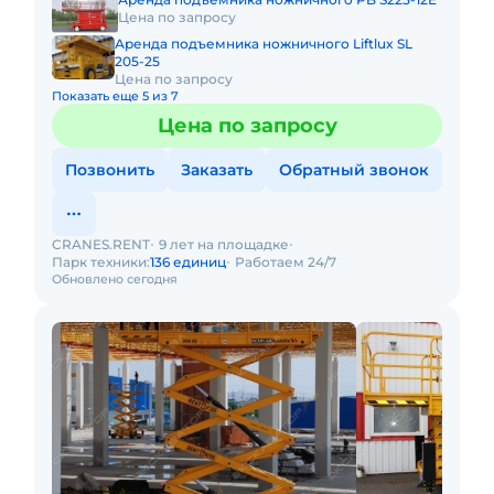
Цена по запросу
Аренда подъемника ножничного Liftlux SL
205-25
Цена по запросу
Показать еще 5 из 7
Цена по запросу
Позвонить
Заказать
Обратный звонок
CRANES.RENT
9 лет на площадке
Парк техники:
136 единиц
Работаем 24/7
Обновлено сегодня