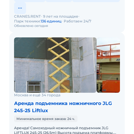
CRANES.RENT
9 лет на площадке
Парк техники:
136 единиц
Работаем 24/7
Обновлено сегодня
Москва и ещё 34 города
Аренда подъемника ножничного JLG
245-25 Liftlux
Минимальное время заказа: 24 ч.
Аренда! Самоходный ножничный подъемник JLG
LIFTLUX 245-25 (26,5m) Высота подъема платформы,