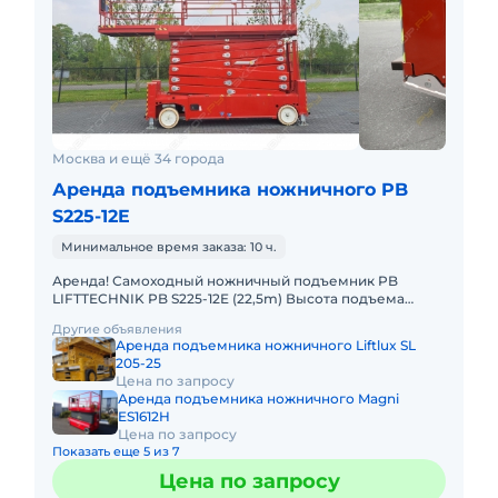
Москва и ещё 34 города
Аренда подъемника ножничного PB
S225-12E
Минимальное время заказа: 10 ч.
Аренда! Самоходный ножничный подъемник PB
LIFTTECHNIK PB S225-12E (22,5m) Высота подъема
платформы, рабочая: 22.50м Размер платформы:
Другие объявления
ширина 1,22 x длина 4m
Аренда подъемника ножничного Liftlux SL
205-25
Цена по запросу
Аренда подъемника ножничного Magni
ES1612H
Цена по запросу
Показать еще 5 из 7
Цена по запросу