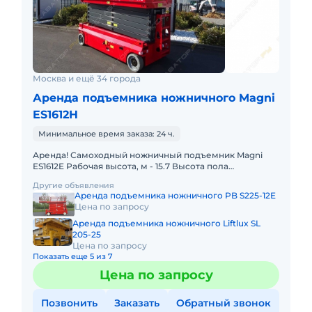
Москва и ещё 34 города
Аренда подъемника ножничного Magni
ES1612H
Минимальное время заказа: 24 ч.
Аренда! Самоходный ножничный подъемник Magni
ES1612E Рабочая высота, м - 15.7 Высота пола
платформы, м - 13.7 Максимальная грузоподъемность,
Другие объявления
кг - 200 Вес по
Аренда подъемника ножничного PB S225-12E
Цена по запросу
Аренда подъемника ножничного Liftlux SL
205-25
Цена по запросу
Показать еще 5 из 7
Цена по запросу
Позвонить
Заказать
Обратный звонок