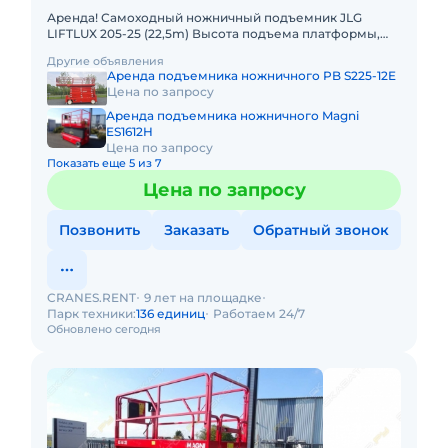
Аренда! Самоходный ножничный подъемник JLG
LIFTLUX 205-25 (22,5m) Высота подъема платформы,
рабочая: 22.50м Размер платформы: 2,55 x 5,7m
Другие объявления
Выдвижная секция
Аренда подъемника ножничного PB S225-12E
Цена по запросу
Аренда подъемника ножничного Magni
ES1612H
Цена по запросу
Показать еще 5 из 7
Цена по запросу
Позвонить
Заказать
Обратный звонок
CRANES.RENT
9 лет на площадке
Парк техники:
136 единиц
Работаем 24/7
Обновлено сегодня