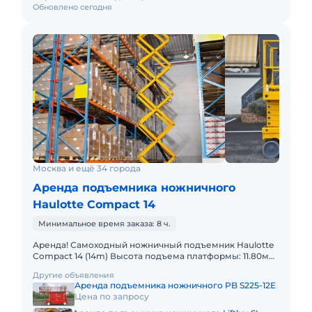
Обновлено сегодня
Москва и ещё 34 города
Аренда подъемника ножничного
Haulotte Compact 14
Минимальное время заказа: 8 ч.
Аренда! Самоходный ножничный подъемник Haulotte
Compact 14 (14m) Высота подъема платформы: 11.80м
Размер платформы: 1,20 x 2,30m Выдвижная секция
Другие объявления
платформы:
Аренда подъемника ножничного PB S225-12E
Цена по запросу