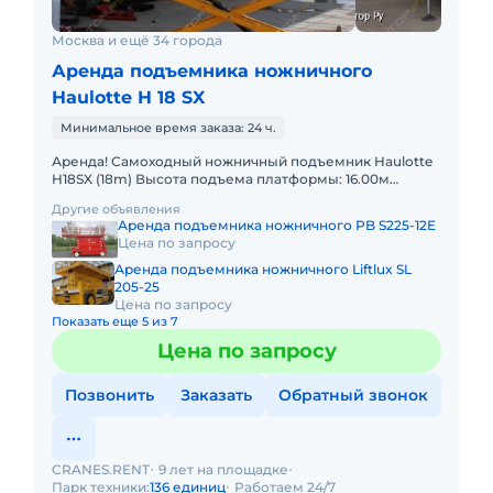
Москва и ещё 34 города
Аренда подъемника ножничного
Haulotte H 18 SX
Минимальное время заказа: 24 ч.
Аренда! Самоходный ножничный подъемник Haulotte
H18SX (18m) Высота подъема платформы: 16.00м
Размер платформы: 1,89 x 4,00m Выдвижная секция
Другие объявления
платформы: 2 x 1
Аренда подъемника ножничного PB S225-12E
Цена по запросу
Аренда подъемника ножничного Liftlux SL
205-25
Цена по запросу
Показать еще 5 из 7
Цена по запросу
Позвонить
Заказать
Обратный звонок
CRANES.RENT
9 лет на площадке
Парк техники:
136 единиц
Работаем 24/7