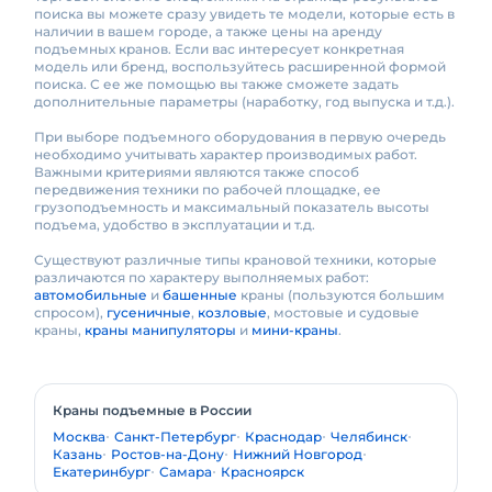
поиска вы можете сразу увидеть те модели, которые есть в
наличии в вашем городе, а также цены на аренду
подъемных кранов. Если вас интересует конкретная
модель или бренд, воспользуйтесь расширенной формой
поиска. С ее же помощью вы также сможете задать
дополнительные параметры (наработку, год выпуска и т.д.).
При выборе подъемного оборудования в первую очередь
необходимо учитывать характер производимых работ.
Важными критериями являются также способ
передвижения техники по рабочей площадке, ее
грузоподъемность и максимальный показатель высоты
подъема, удобство в эксплуатации и т.д.
Существуют различные типы крановой техники, которые
различаются по характеру выполняемых работ:
автомобильные
и
башенные
краны (пользуются большим
спросом),
гусеничные
,
козловые
, мостовые и судовые
краны,
краны манипуляторы
и
мини-краны
.
Краны подъемные в России
Москва
Санкт-Петербург
Краснодар
Челябинск
Казань
Ростов-на-Дону
Нижний Новгород
Екатеринбург
Самара
Красноярск