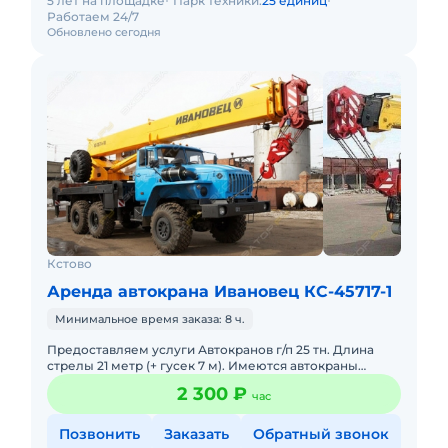
5 лет на площадке
Парк техники:
25 единиц
Работаем 24/7
Обновлено сегодня
Кстово
Аренда автокрана Ивановец КС-45717-1
Минимальное время заказа: 8 ч.
Предоставляем услуги Автокранов г/п 25 тн. Длина
стрелы 21 метр (+ гусек 7 м). Имеются автокраны
вездеходы, полный привод. Опытные машинисты. Все
2 300 ₽
час
разрешител
Позвонить
Заказать
Обратный звонок