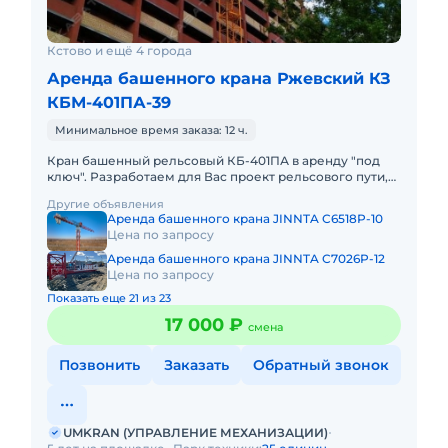
Кстово и ещё 4 города
Аренда башенного крана Ржевский КЗ
КБМ-401ПА-39
Минимальное время заказа: 12 ч.
Кран башенный рельсовый КБ-401ПА в аренду "под
ключ". Разработаем для Вас проект рельсового пути,
проект производства работ краном, своими силами
Другие объявления
доставим кран
Аренда башенного крана JINNTA C6518P-10
Цена по запросу
Аренда башенного крана JINNTA C7026P-12
Цена по запросу
Показать еще 21 из 23
17 000 ₽
смена
Позвонить
Заказать
Обратный звонок
UMKRAN (УПРАВЛЕНИЕ МЕХАНИЗАЦИИ)