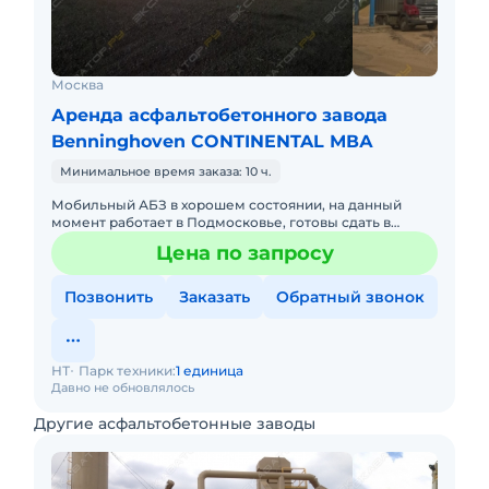
Москва
Аренда асфальтобетонного завода
Benninghoven CONTINENTAL МВА
Минимальное время заказа: 10 ч.
Мобильный АБЗ в хорошем состоянии, на данный
момент работает в Подмосковье, готовы сдать в
аренду в любой регион с нашим персоналом.
Цена по запросу
Производительность 200т/ч
Позвонить
Заказать
Обратный звонок
НТ
Парк техники:
1 единица
Давно не обновлялось
Другие асфальтобетонные заводы