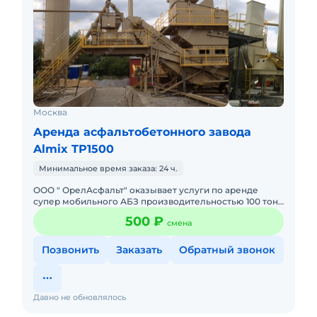
Москва
Аренда асфальтобетонного завода
Almix TP1500
Минимальное время заказа: 24 ч.
ООО " ОрелАсфальт" оказывает услуги по аренде
супер мобильного АБЗ производительностью 100 тонн
в час в любом регионе России! Завод выпускает
500 ₽
смена
любые виды смесей
Позвонить
Заказать
Обратный звонок
Давно не обновлялось