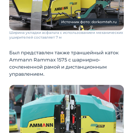
Источник фото: dorkomteh.ru
Ширина укладки асфальта с использованием механических
уширителей составляет 7 м
Был представлен также траншейный каток
Ammann Rammax 1575 с шарнирно-
сочлененной рамой и дистанционным
управлением.