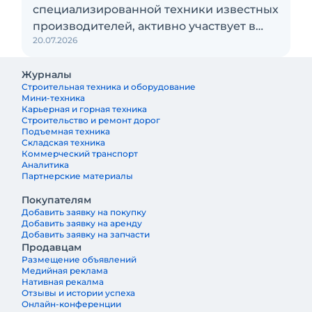
специализированной техники известных
производителей, активно участвует в
20.07.2026
локализации производства
экскаваторов-погрузчиков на заводе в
Журналы
Тосно. В перспективе здесь планируют
Строительная техника и оборудование
наладить выпуск экскаваторов и
Мини-техника
фронтальных погрузчиков Lovol
Карьерная и горная техника
Строительство и ремонт дорог
Подъемная техника
Складская техника
Коммерческий транспорт
Аналитика
Партнерские материалы
Покупателям
Добавить заявку на покупку
Добавить заявку на аренду
Добавить заявку на запчасти
Продавцам
Размещение объявлений
Медийная реклама
Нативная рекалма
Отзывы и истории успеха
Онлайн-конференции