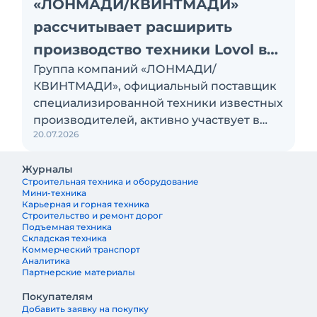
«ЛОНМАДИ/КВИНТМАДИ»
рассчитывает расширить
производство техники Lovol в
Группа компаний «ЛОНМАДИ/
России
КВИНТМАДИ», официальный поставщик
специализированной техники известных
производителей, активно участвует в
20.07.2026
локализации производства
экскаваторов-погрузчиков на заводе в
Журналы
Тосно. В перспективе здесь планируют
Строительная техника и оборудование
наладить выпуск экскаваторов и
Мини-техника
фронтальных погрузчиков Lovol
Карьерная и горная техника
Строительство и ремонт дорог
Подъемная техника
Складская техника
Коммерческий транспорт
Аналитика
Партнерские материалы
Покупателям
Добавить заявку на покупку