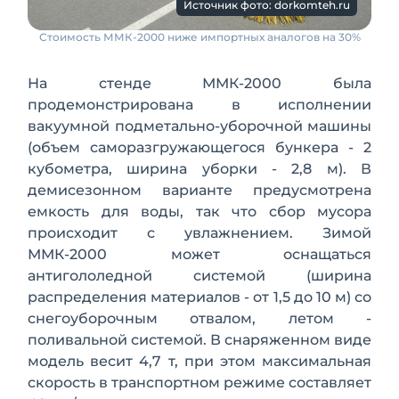
Источник фото: dorkomteh.ru
Стоимость ММК-2000 ниже импортных аналогов на 30%
На стенде ММК-2000 была
продемонстрирована в исполнении
вакуумной подметально-уборочной машины
(объем саморазгружающегося бункера - 2
кубометра, ширина уборки - 2,8 м). В
демисезонном варианте предусмотрена
емкость для воды, так что сбор мусора
происходит с увлажнением. Зимой
ММК-2000 может оснащаться
антигололедной системой (ширина
распределения материалов - от 1,5 до 10 м) со
снегоуборочным отвалом, летом -
поливальной системой. В снаряженном виде
модель весит 4,7 т, при этом максимальная
скорость в транспортном режиме составляет