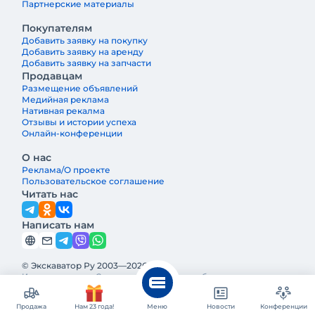
Партнерские материалы
Покупателям
Добавить заявку на покупку
Добавить заявку на аренду
Добавить заявку на запчасти
Продавцам
Размещение объявлений
Медийная реклама
Нативная рекалма
Отзывы и истории успеха
Онлайн-конференции
О нас
Реклама/О проекте
Пользовательское соглашение
Читать нас
Написать нам
© Экскаватор Ру 2003—2026
Интернет-журнал Строительная техника и оборудование —
ведущее издание о строительной технике и оборудовании в
России. Реклама и информация на Экскаватор.Ру
предназначены исключительно для российских потребителей.
Продажа
Нам 23 года!
Меню
Новости
Конференции