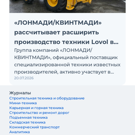
«ЛОНМАДИ/КВИНТМАДИ»
рассчитывает расширить
производство техники Lovol в
Группа компаний «ЛОНМАДИ/
России
КВИНТМАДИ», официальный поставщик
специализированной техники известных
производителей, активно участвует в
20.07.2026
локализации производства
экскаваторов-погрузчиков на заводе в
Журналы
Тосно. В перспективе здесь планируют
Строительная техника и оборудование
наладить выпуск экскаваторов и
Мини-техника
фронтальных погрузчиков Lovol
Карьерная и горная техника
Строительство и ремонт дорог
Подъемная техника
Складская техника
Коммерческий транспорт
Аналитика