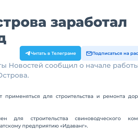
строва заработал
д
Читать в Телеграме
Подписаться на ра
ы Новостей сообщил о начале работ
Острова.
ет применяться для строительства и ремонта до
ен для строительства свиноводческого комп
атскому предприятию «Идаванг».