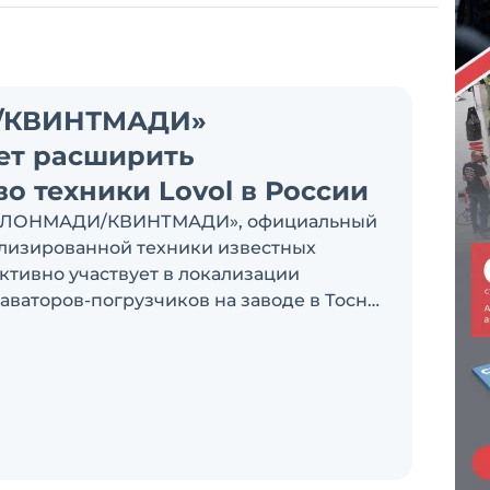
/КВИНТМАДИ»
ет расширить
о техники Lovol в России
 «ЛОНМАДИ/КВИНТМАДИ», официальный
лизированной техники известных
ктивно участвует в локализации
аваторов-погрузчиков на заводе в Тосно.
сь планируют наладить выпуск
онтальных погрузчиков Lovol