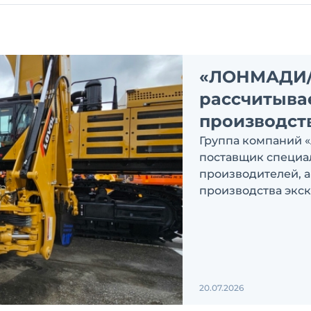
«ЛОНМАДИ
рассчитыва
производств
Группа компаний
поставщик специа
производителей, а
производства экск
В перспективе зде
экскаваторов и фр
20.07.2026