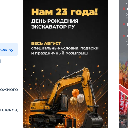
ссылку
ы
рожного
лекса,