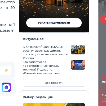
иректор
– от 10
ем на 1
цемент
Актуальное
«ЛОНМАДИ/КВИНТМАДИ»
рассчитывает расширить
производство техники Lovol в
России
Кто заплатит за
переполненные склады
техники? Подкаст с
«Балтийским лизингом»
Все новости
Выбор редакции