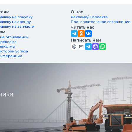
елям
О нас
заявку на покупку
Реклама/О проекте
заявку на аренду
Пользовательское соглашение
аявку на запчасти
Читать нас
ам
ие объявлений
Написать нам
 реклама
рекалма
истории успеха
онференции