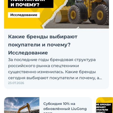
Какие бренды выбирают
покупатели и почему?
Исследование
За последние годы брендовая структура
российского рынка спецтехники
существенно изменилась. Какие бренды
сегодня выбирают покупатели и почему, а
23.07.2026
также кого считают лидерами рынка?
Экскаватор Ру провёл исследование, чтобы
ответить на эти вопросы
Субсидия 10% на
обновлённый LiuGong