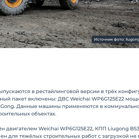
Источник фото: liugong
ыпускаются в рестайлинговой версии в трёх конфиг
ртный пакет включены: ДВС Weichai WP6G125E22 мощ
 LiuGong. Данные машины применяются в коммунальн
роительных объектах.
н двигателем Weichai WP6G125E22, КПП Liugong BS3
ен для тяжёлых строительных работ с загрузкой не