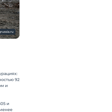
russia.ru
урациях:
ностью 92
ом и
05 и
 менее