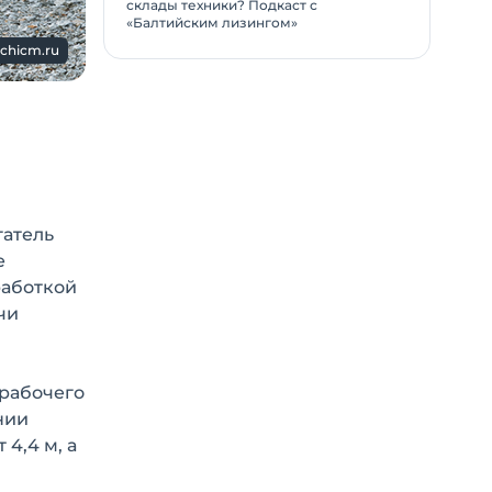
склады техники? Подкаст с
«Балтийским лизингом»
achicm.ru
гатель
е
работкой
чи
 рабочего
нии
4,4 м, а