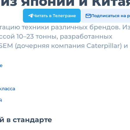
из Японии и Кита
Читать в Телеграме
Подписаться на 
тацию техники различных брендов. И
ссой 10–23 тонны, разработанных
SEM (дочерняя компания Caterpillar) 
е
класса
й
й в стандарте