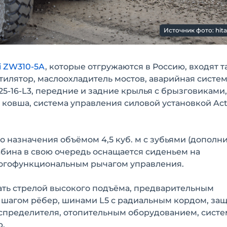
Источник фото: hit
i ZW310-5А
, которые отгружаются в Россию, входят т
тилятор, маслоохладитель мостов, аварийная систе
25-16-L3, передние и задние крылья с брызговиками
ковша, система управления силовой установкой Act
 назначения объёмом 4,5 куб. м с зубьями (дополн
 Кабина в свою очередь оснащается сиденьем на
ногофункциональным рычагом управления.
ть стрелой высокого подъёма, предварительным
 шагом рёбер, шинами L5 с радиальным кордом, за
пределителя, отопительным оборудованием, сист
р.