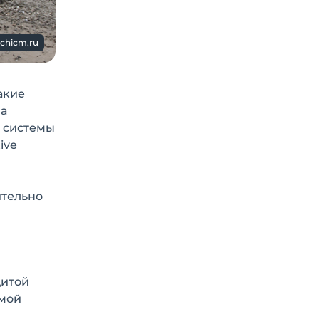
achicm.ru
акие
ма
, системы
ive
ительно
щитой
емой