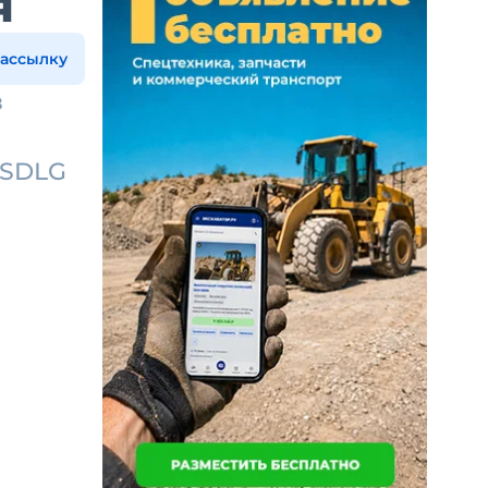
я
рассылку
з
и SDLG