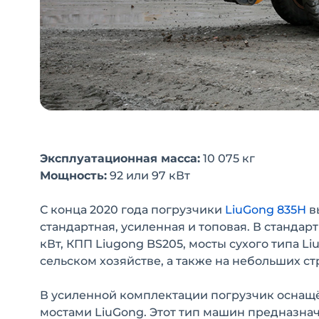
Эксплуатационная масса:
10 075 кг
Мощность:
92 или 97 кВт
С конца 2020 года погрузчики
LiuGong 835Н
в
стандартная, усиленная и топовая. В станда
кВт, КПП Liugong BS205, мосты сухого типа
сельском хозяйстве, а также на небольших ст
В усиленной комплектации погрузчик оснащё
мостами LiuGong. Этот тип машин предназнач