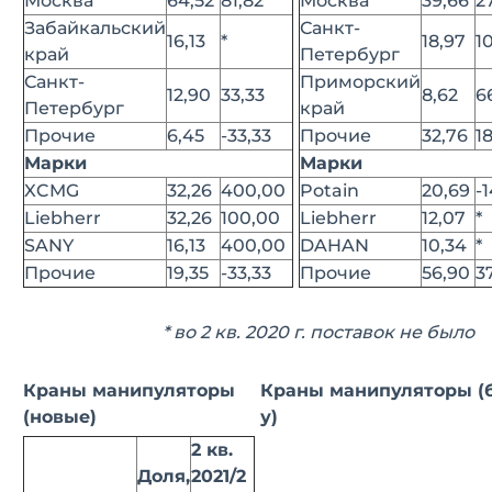
Москва
64,52
81,82
Москва
39,66
2
Забайкальский
Санкт-
16,13
*
18,97
1
край
Петербург
Санкт-
Приморский
12,90
33,33
8,62
6
Петербург
край
Прочие
6,45
-33,33
Прочие
32,76
1
Марки
Марки
XCMG
32,26
400,00
Potain
20,69
-
Liebherr
32,26
100,00
Liebherr
12,07
*
SANY
16,13
400,00
DAHAN
10,34
*
Прочие
19,35
-33,33
Прочие
56,90
3
* во 2 кв. 2020 г. поставок не было
Краны манипуляторы
Краны манипуляторы (б
(новые)
у)
2 кв.
Доля,
2021/2