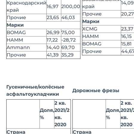
Краснодарский
14,09
16,97
2100,00
край
край
Прочие
20,27
Прочие
23,65
46,03
Марки
Марки
XCMG
23,37
BOMAG
26,99
75,00
HAMM
16,15
HAMM
17,22
-28,72
BOMAG
15,81
Ammann
14,40
69,70
Прочие
44,6
Прочие
41,39
35,29
Гусеничные/колёсные
Дорожные фрезы
асфальтоукладчики
2 кв.
2 кв.
Доля,
2021/2
Доля,
2021/
%
кв.
%
кв.
2020
2020
Страна
Страна