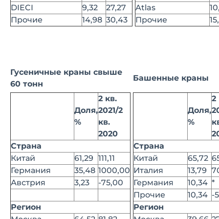
DIECI
9,32
27,27
Atlas
10
Прочие
14,98
30,43
Прочие
15
Гусеничные краны свыше
Башенные краны
60 тонн
2 кв.
2
Доля,
2021/2
Доля,
2
%
кв.
%
к
2020
2
Страна
Страна
Китай
61,29
111,11
Китай
65,72
6
Германия
35,48
1000,00
Италия
13,79
7
Австрия
3,23
-75,00
Германия
10,34
*
Прочие
10,34
-5
Регион
Регион