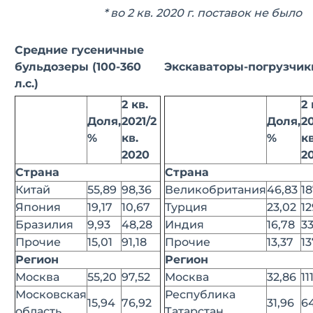
* во 2 кв. 2020 г. поставок не было
Средние гусеничные
бульдозеры (100-360
Экскаваторы-погрузчик
л.с.)
2 кв.
2 
Доля,
2021/2
Доля,
20
%
кв.
%
кв
2020
2
Страна
Страна
Китай
55,89
98,36
Великобритания
46,83
18
Япония
19,17
10,67
Турция
23,02
12
Бразилия
9,93
48,28
Индия
16,78
3
Прочие
15,01
91,18
Прочие
13,37
13
Регион
Регион
Москва
55,20
97,52
Москва
32,86
11
Московская
Республика
15,94
76,92
31,96
6
область
Татарстан