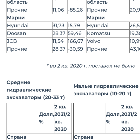
область
область
Прочие
11,06
-85,26
Прочие
20,9
Марки
Марки
Hyundai
31,73
15,79
Hyundai
26,
Doosan
28,37
59,46
Komatsu
19,3
JCB
11,54
166,67
Volvo
10,9
Прочие
28,37
-30,59
Прочие
43,1
* во 2 кв. 2020 г. поставок не было
Средние
Малые гидравлические
гидравлические
экскаваторы (10-20 т)
экскаваторы (20-33 т)
2 кв.
2 кв.
Доля,
2021/2
Доля,
2021/2
%
кв.
%
кв.
2020
2020
Страна
Страна