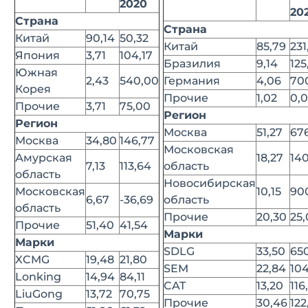
2020
20
Страна
Страна
Китай
90,14
50,32
Китай
85,79
231
Япония
3,71
104,17
Бразилия
9,14
125
Южная
2,43
540,00
Германия
4,06
70
Корея
Прочие
1,02
0,
Прочие
3,71
75,00
Регион
Регион
Москва
51,27
67
Москва
34,80
146,77
Московская
Амурская
18,27
14
7,13
113,64
область
область
Новосибирская
Московская
10,15
90
6,67
-36,69
область
область
Прочие
20,30
25
Прочие
51,40
41,54
Марки
Марки
SDLG
33,50
65
XCMG
19,48
21,80
SEM
22,84
104
Lonking
14,94
84,11
CAT
13,20
116
LiuGong
13,72
70,75
Прочие
30,46
122