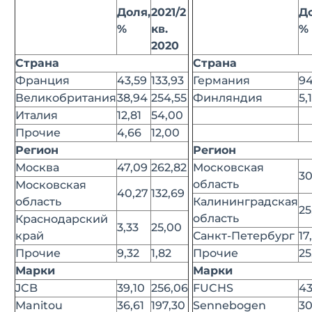
Доля,
2021/2
Д
%
кв.
%
2020
Страна
Страна
Франция
43,59
133,93
Германия
94
Великобритания
38,94
254,55
Финляндия
5,
Италия
12,81
54,00
Прочие
4,66
12,00
Регион
Регион
Москва
47,09
262,82
Московская
30
область
Московская
40,27
132,69
область
Калининградская
25
область
Краснодарский
3,33
25,00
край
Санкт-Петербург
17
Прочие
9,32
1,82
Прочие
25
Марки
Марки
JCB
39,10
256,06
FUCHS
43
Manitou
36,61
197,30
Sennebogen
30