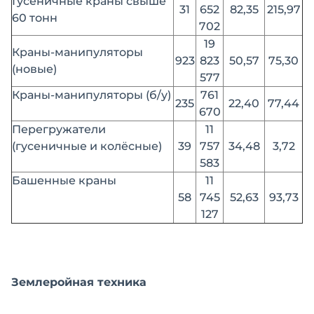
Гусеничные краны свыше
31
652
82,35
215,97
60 тонн
702
19
Краны-манипуляторы
923
823
50,57
75,30
(новые)
577
Краны-манипуляторы (б/у)
761
235
22,40
77,44
670
Перегружатели
11
(гусеничные и колёсные)
39
757
34,48
3,72
583
Башенные краны
11
58
745
52,63
93,73
127
Землеройная техника