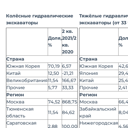
Колёсные гидравлические
Тяжёлые гидравли
экскаваторы
экскаваторы (от 33 
2 кв.
Доля,
2021/2
Дол
%
кв.
%
2020
Страна
Страна
Южная Корея
70,19
6,57
Южная Корея
42,
Китай
12,50
-21,21
Япония
29,
Великобритания
11,54
166,67
Китай
25,
Прочие
5,77
33,33
Прочие
2,41
Регион
Регион
Москва
74,52
868,75
Москва
66,
Тюменская
Забайкальский
11,54
84,62
8,0
область
край
Саратовская
Нижегородская
2,88
100,00
4,5