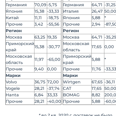
Германия
70,09
-5,75
Германия
64,71
-31,25
Япония
15,38
-33,33
Италия
26,47
50,0
Китай
11,11
-18,75
Япония
5,88
*
Прочие
3,42
-55,56
Прочие
2,94
-87,5
Регион
Регион
Москва
63,25
19,35
Москва
64,71
-35,2
Приморский
Московская
15,38
-30,77
17,65
0,00
край
область
Московская
Приморский
11,97
-65,00
5,88
*
область
край
Прочие
9,40
0,00
Прочие
11,76
-33,3
Марки
Марки
Volvo
36,75
72,00
Wirtgen
67,65
-36,11
Vogele
28,21
-37,74
CAT
17,65
50,0
Hanta
6,84
33,33
BOMAG
8,82
200,
Прочие
28,21
-40,00
Прочие
5,88
-60,0
* во 2 кв. 2020 г. поставок не было