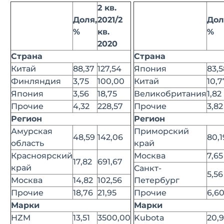
2 кв.
Доля,
2021/2
Дол
%
кв.
%
2020
Страна
Страна
Китай
88,37
127,54
Япония
83,5
Финляндия
3,75
100,00
Китай
10,7
Япония
3,56
18,75
Великобритания
1,82
Прочие
4,32
228,57
Прочие
3,82
Регион
Регион
Амурская
Приморский
48,59
142,06
80,1
область
край
Красноярский
Москва
7,65
17,82
691,67
край
Санкт-
5,56
Москва
14,82
102,56
Петербург
Прочие
18,76
21,95
Прочие
6,6
Марки
Марки
HZM
13,51
3500,00
Kubota
20,