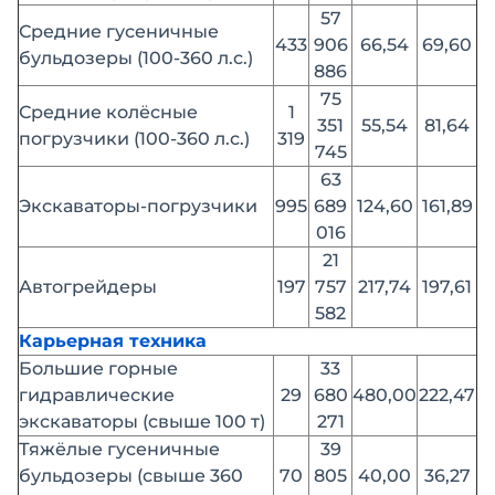
57
Средние гусеничные
433
906
66,54
69,60
бульдозеры (100-360 л.с.)
886
75
Средние колёсные
1
351
55,54
81,64
погрузчики (100-360 л.с.)
319
745
63
Экскаваторы-погрузчики
995
689
124,60
161,89
016
21
Автогрейдеры
197
757
217,74
197,61
582
Карьерная техника
Большие горные
33
гидравлические
29
680
480,00
222,47
экскаваторы (свыше 100 т)
271
Тяжёлые гусеничные
39
бульдозеры (свыше 360
70
805
40,00
36,27