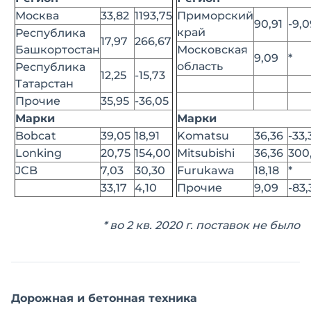
Москва
33,82
1193,75
Приморский
90,91
-9,0
край
Республика
17,97
266,67
Башкортостан
Московская
9,09
*
область
Республика
12,25
-15,73
Татарстан
Прочие
35,95
-36,05
Марки
Марки
Bobcat
39,05
18,91
Komatsu
36,36
-33,
Lonking
20,75
154,00
Mitsubishi
36,36
300
JCB
7,03
30,30
Furukawa
18,18
*
33,17
4,10
Прочие
9,09
-83,
* во 2 кв. 2020 г. поставок не было
Дорожная и бетонная техника