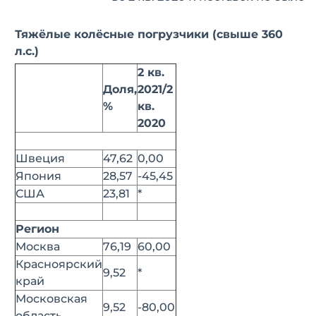
Тяжёлые колёсные погрузчики (свыше 360
л.с.)
2 кв.
Доля,
2021/2
%
кв.
2020
Швеция
47,62
0,00
Япония
28,57
-45,45
США
23,81
*
Регион
Москва
76,19
60,00
Красноярский
9,52
*
край
Московская
9,52
-80,00
область