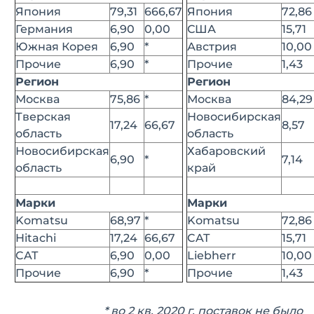
Япония
79,31
666,67
Япония
72,86
Германия
6,90
0,00
США
15,71
Южная Корея
6,90
*
Австрия
10,00
Прочие
6,90
*
Прочие
1,43
Регион
Регион
Москва
75,86
*
Москва
84,29
Тверская
Новосибирская
17,24
66,67
8,57
область
область
Новосибирская
Хабаровский
6,90
*
7,14
область
край
Марки
Марки
Komatsu
68,97
*
Komatsu
72,86
Hitachi
17,24
66,67
CAT
15,71
CAT
6,90
0,00
Liebherr
10,00
Прочие
6,90
*
Прочие
1,43
* во 2 кв. 2020 г. поставок не было