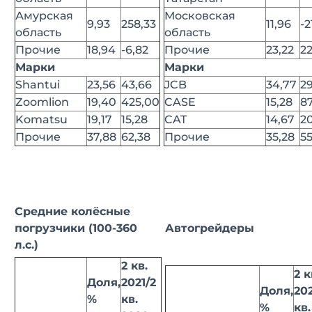
Амурская
Московская
9,93
258,33
11,96
-2
область
область
Прочие
18,94
-6,82
Прочие
23,22
2
Марки
Марки
Shantui
23,56
43,66
JCB
34,77
29
Zoomlion
19,40
425,00
CASE
15,28
87
Komatsu
19,17
15,28
CAT
14,67
20
Прочие
37,88
62,38
Прочие
35,28
55
Средние колёсные
погрузчики (100-360
Автогрейдеры
л.с.)
2 кв.
2 к
Доля,
2021/2
Доля,
202
%
кв.
%
кв.