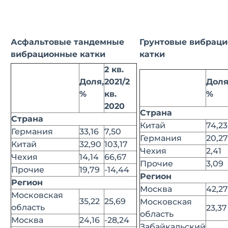
Асфальтовые тандемные
Грунтовые вибрац
вибрационные катки
катки
2 кв.
Доля,
2021/2
Доля
%
кв.
%
2020
Страна
Страна
Китай
74,23
Германия
33,16
7,50
Германия
20,27
Китай
32,90
103,17
Чехия
2,41
Чехия
14,14
66,67
Прочие
3,09
Прочие
19,79
-14,44
Регион
Регион
Москва
42,27
Московская
35,22
25,69
Московская
область
23,37
область
Москва
24,16
-28,24
Забайкальский