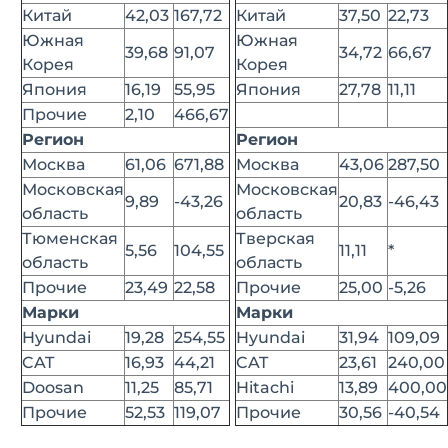
Китай
42,03
167,72
Китай
37,50
22,73
Южная
Южная
39,68
91,07
34,72
66,67
Корея
Корея
Япония
16,19
55,95
Япония
27,78
11,11
Прочие
2,10
466,67
Регион
Регион
Москва
61,06
671,88
Москва
43,06
287,50
Московская
Московская
9,89
-43,26
20,83
-46,43
область
область
Тюменская
Тверская
5,56
104,55
11,11
*
область
область
Прочие
23,49
22,58
Прочие
25,00
-5,26
Марки
Марки
Hyundai
19,28
254,55
Hyundai
31,94
109,09
CAT
16,93
44,21
CAT
23,61
240,00
Doosan
11,25
85,71
Hitachi
13,89
400,00
Прочие
52,53
119,07
Прочие
30,56
-40,54