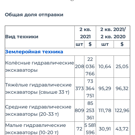
Общая доля отправки
2 кв.
2 кв. 2021/
Вид техники
2021
2 кв. 2020
шт
$
шт
$
Землеройная техника
22
Колёсные гидравлические
208
036
10,64
25,05
экскаваторы
766
73
Тяжёлые гидравлические
373
364
95,29
96,32
экскаваторы (свыше 33 т)
751
85
Средние гидравлические
809
253
111,78
122,96
экскаваторы (20-33 т)
361
Малые гидравлические
5 581
72
30,91
43,72
экскаваторы (10-20 т)
596