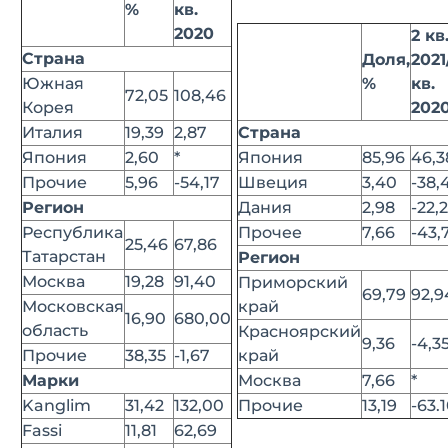
%
кв.
2020
2 кв
Страна
Доля,
2021
Южная
%
кв.
72,05
108,46
Корея
202
Италия
19,39
2,87
Страна
Япония
2,60
*
Япония
85,96
46,3
Прочие
5,96
-54,17
Швеция
3,40
-38,
Регион
Дания
2,98
-22,
Республика
Прочее
7,66
-43,
25,46
67,86
Татарстан
Регион
Москва
19,28
91,40
Приморский
69,79
92,9
Московская
край
16,90
680,00
область
Красноярский
9,36
-4,3
Прочие
38,35
-1,67
край
Марки
Москва
7,66
*
Kanglim
31,42
132,00
Прочие
13,19
-63.
Fassi
11,81
62,69