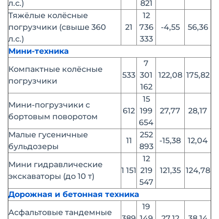
л.с.)
821
Тяжёлые колёсные
12
погрузчики (свыше 360
21
736
-4,55
56,36
л.с.)
333
Мини-техника
7
Компактные колёсные
533
301
122,08
175,82
погрузчики
162
15
Мини-погрузчики с
612
199
27,77
28,17
бортовым поворотом
654
Малые гусеничные
252
11
-15,38
12,04
бульдозеры
893
12
Мини гидравлические
1 151
219
121,35
124,78
экскаваторы (до 10 т)
547
Дорожная и бетонная техника
19
Асфальтовые тандемные
389
149
27,12
38,14