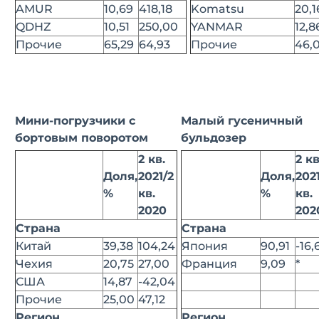
AMUR
10,69
418,18
Komatsu
20,1
QDHZ
10,51
250,00
YANMAR
12,8
Прочие
65,29
64,93
Прочие
46,
Мини-погрузчики с
Малый гусеничный
бортовым поворотом
бульдозер
2 кв.
2 кв
Доля,
2021/2
Доля,
202
%
кв.
%
кв.
2020
202
Страна
Страна
Китай
39,38
104,24
Япония
90,91
-16,
Чехия
20,75
27,00
Франция
9,09
*
США
14,87
-42,04
Прочие
25,00
47,12
Регион
Регион